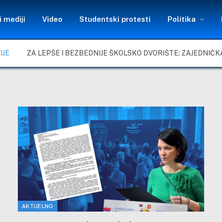
 mediji
Video
Studentski protesti
Politika
IJE
AKTUELNO