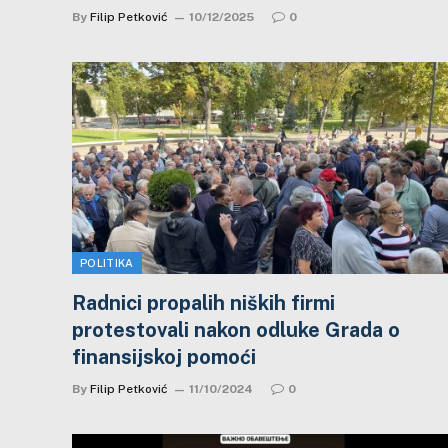
By
Filip Petković
10/12/2025
0
POLITIKA
Radnici propalih niških firmi
protestovali nakon odluke Grada o
finansijskoj pomoći
By
Filip Petković
11/10/2024
0