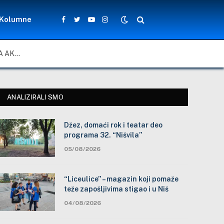
Kolumne
Facebook
Twitter
YouTube
Instagram
ZA LEPŠE I BEZBEDNIJE ŠKOLSKO DVORIŠTE: ZAJEDNIČKA AKCIJA MEŠTANA, NASTAVNIKA I ĐAKA U SELU VLASE KOD VRANJA
ANALIZIRALI SMO
Džez, domaći rok i teatar deo
programa 32. “Nišvila”
05/08/2026
“Liceulice” – magazin koji pomaže
teže zapošljivima stigao i u Niš
04/08/2026