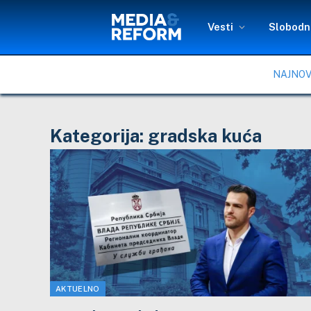
Vesti
Slobodni
NAJNOV
Kategorija:
gradska kuća
AKTUELNO