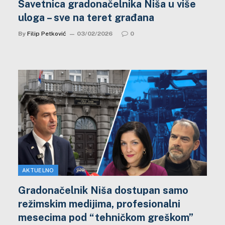
Savetnica gradonačelnika Niša u više
uloga – sve na teret građana
By
Filip Petković
03/02/2026
0
AKTUELNO
Gradonačelnik Niša dostupan samo
režimskim medijima, profesionalni
mesecima pod “tehničkom greškom”