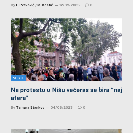
By
F. Petković / M. Kostić
12/09/2025
0
VESTI
Na protestu u Nišu večeras se bira “naj
afera”
By
Tamara Stankov
04/08/2023
0