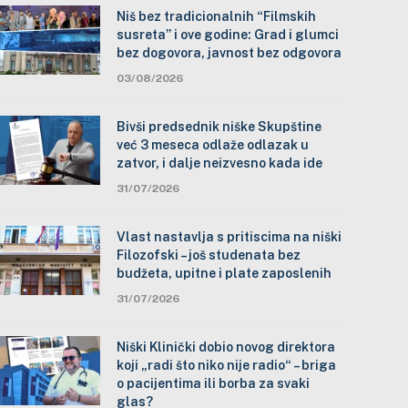
Niš bez tradicionalnih “Filmskih
susreta” i ove godine: Grad i glumci
bez dogovora, javnost bez odgovora
03/08/2026
Bivši predsednik niške Skupštine
već 3 meseca odlaže odlazak u
zatvor, i dalje neizvesno kada ide
31/07/2026
Vlast nastavlja s pritiscima na niški
Filozofski – još studenata bez
budžeta, upitne i plate zaposlenih
31/07/2026
Niški Klinički dobio novog direktora
koji „radi što niko nije radio“ – briga
o pacijentima ili borba za svaki
glas?