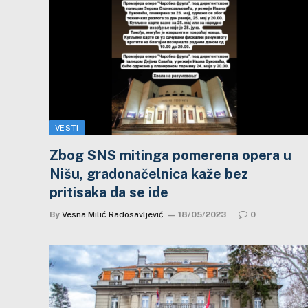
VESTI
Zbog SNS mitinga pomerena opera u
Nišu, gradonačelnica kaže bez
pritisaka da se ide
By
Vesna Milić Radosavljević
18/05/2023
0