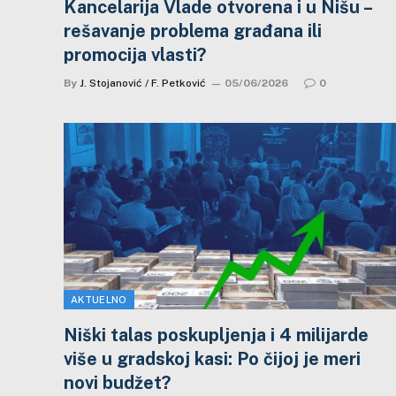
Kancelarija Vlade otvorena i u Nišu –
rešavanje problema građana ili
promocija vlasti?
By
J. Stojanović / F. Petković
05/06/2026
0
AKTUELNO
Niški talas poskupljenja i 4 milijarde
više u gradskoj kasi: Po čijoj je meri
novi budžet?