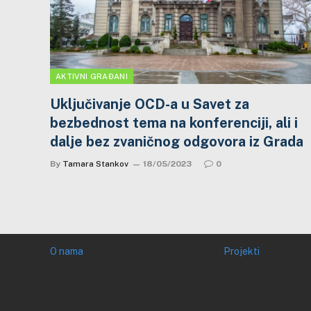
AKTIVNI GRAĐANI
Uključivanje OCD-a u Savet za
bezbednost tema na konferenciji, ali i
dalje bez zvaničnog odgovora iz Grada
By
Tamara Stankov
18/05/2023
0
O nama
Projekti