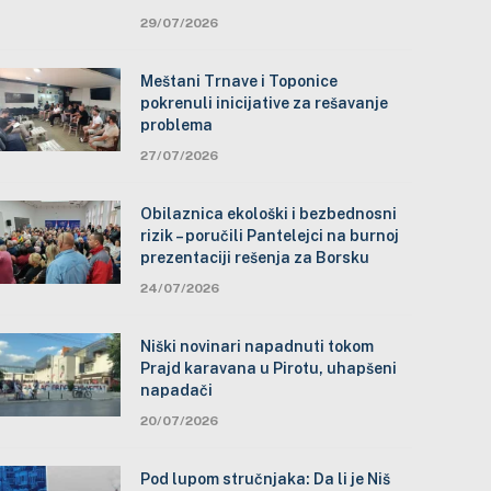
29/07/2026
Meštani Trnave i Toponice
pokrenuli inicijative za rešavanje
problema
27/07/2026
Obilaznica ekološki i bezbednosni
rizik – poručili Pantelejci na burnoj
prezentaciji rešenja za Borsku
24/07/2026
Niški novinari napadnuti tokom
Prajd karavana u Pirotu, uhapšeni
napadači
20/07/2026
Pod lupom stručnjaka: Da li je Niš