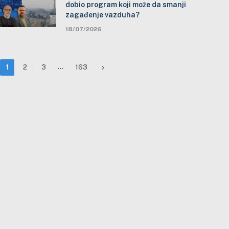
dobio program koji može da smanji
zagađenje vazduha?
18/07/2026
…
Next
1
2
3
163