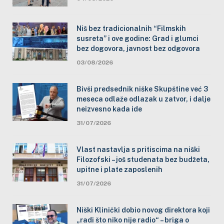
Niš bez tradicionalnih “Filmskih
susreta” i ove godine: Grad i glumci
bez dogovora, javnost bez odgovora
03/08/2026
Bivši predsednik niške Skupštine već 3
meseca odlaže odlazak u zatvor, i dalje
neizvesno kada ide
31/07/2026
Vlast nastavlja s pritiscima na niški
Filozofski – još studenata bez budžeta,
upitne i plate zaposlenih
31/07/2026
Niški Klinički dobio novog direktora koji
„radi što niko nije radio“ – briga o