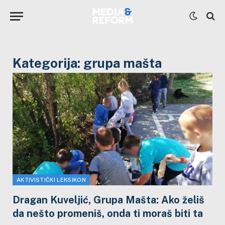
Kategorija:
grupa mašta
AKTIVISTIČKI LEKSIKON
Dragan Kuveljić, Grupa Mašta: Ako želiš
da nešto promeniš, onda ti moraš biti ta