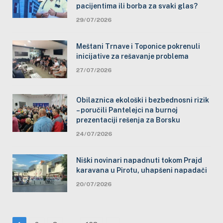
pacijentima ili borba za svaki glas?
29/07/2026
Meštani Trnave i Toponice pokrenuli
inicijative za rešavanje problema
27/07/2026
Obilaznica ekološki i bezbednosni rizik
– poručili Pantelejci na burnoj
prezentaciji rešenja za Borsku
24/07/2026
Niški novinari napadnuti tokom Prajd
karavana u Pirotu, uhapšeni napadači
20/07/2026