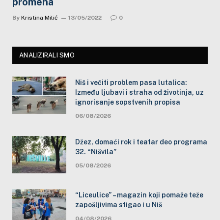
promena
By
Kristina Milić
13/05/2022
0
ANALIZIRALI SMO
Niš i večiti problem pasa lutalica:
Između ljubavi i straha od životinja, uz
ignorisanje sopstvenih propisa
06/08/2026
Džez, domaći rok i teatar deo programa
32. “Nišvila”
05/08/2026
“Liceulice” – magazin koji pomaže teže
zapošljivima stigao i u Niš
04/08/2026