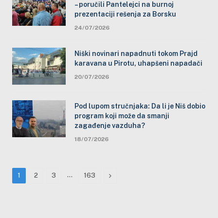
– poručili Pantelejci na burnoj
prezentaciji rešenja za Borsku
24/07/2026
Niški novinari napadnuti tokom Prajd
karavana u Pirotu, uhapšeni napadači
20/07/2026
Pod lupom stručnjaka: Da li je Niš dobio
program koji može da smanji
zagađenje vazduha?
18/07/2026
…
Next
1
2
3
163