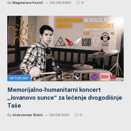
By
Magdalena Kostić
04/08/2023
0
AKTUELNO
Memorijalno-humanitarni koncert
„Jovanovo sunce“ za lečenje dvogodišnje
Taše
By
Aleksandar Đokić
06/08/2021
0