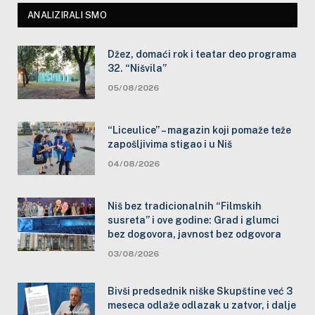
ANALIZIRALI SMO
Džez, domaći rok i teatar deo programa
32. “Nišvila”
05/08/2026
“Liceulice” – magazin koji pomaže teže
zapošljivima stigao i u Niš
04/08/2026
Niš bez tradicionalnih “Filmskih
susreta” i ove godine: Grad i glumci
bez dogovora, javnost bez odgovora
03/08/2026
Bivši predsednik niške Skupštine već 3
meseca odlaže odlazak u zatvor, i dalje