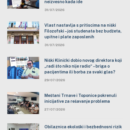
neizvesno kada ide
31/07/2026
Vlast nastavlja s pritiscima na niški
Filozofski – još studenata bez budžeta,
upitne i plate zaposlenih
31/07/2026
Niški Klinički dobio novog direktora koji
„radi što niko nije radio“ – briga o
pacijentima ili borba za svaki glas?
29/07/2026
Meštani Trnave i Toponice pokrenuli
inicijative za rešavanje problema
27/07/2026
Obilaznica ekološki i bezbednosni rizik