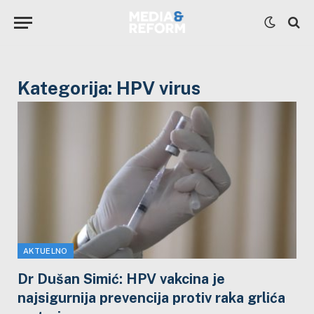
Kategorija:
HPV virus
AKTUELNO
Dr Dušan Simić: HPV vakcina je
najsigurnija prevencija protiv raka grlića