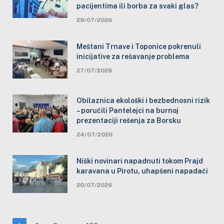
pacijentima ili borba za svaki glas?
29/07/2026
Meštani Trnave i Toponice pokrenuli
inicijative za rešavanje problema
27/07/2026
Obilaznica ekološki i bezbednosni rizik
– poručili Pantelejci na burnoj
prezentaciji rešenja za Borsku
24/07/2026
Niški novinari napadnuti tokom Prajd
karavana u Pirotu, uhapšeni napadači
20/07/2026