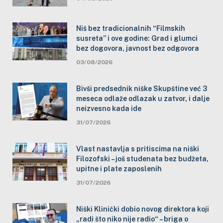
Niš bez tradicionalnih “Filmskih
susreta” i ove godine: Grad i glumci
bez dogovora, javnost bez odgovora
03/08/2026
Bivši predsednik niške Skupštine već 3
meseca odlaže odlazak u zatvor, i dalje
neizvesno kada ide
31/07/2026
Vlast nastavlja s pritiscima na niški
Filozofski – još studenata bez budžeta,
upitne i plate zaposlenih
31/07/2026
Niški Klinički dobio novog direktora koji
„radi što niko nije radio“ – briga o