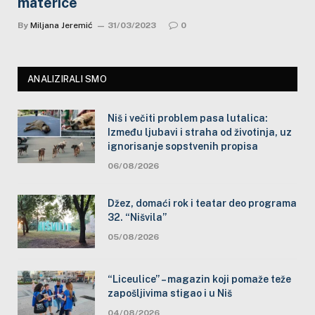
materice
By
Miljana Jeremić
31/03/2023
0
ANALIZIRALI SMO
Niš i večiti problem pasa lutalica:
Između ljubavi i straha od životinja, uz
ignorisanje sopstvenih propisa
06/08/2026
Džez, domaći rok i teatar deo programa
32. “Nišvila”
05/08/2026
“Liceulice” – magazin koji pomaže teže
zapošljivima stigao i u Niš
04/08/2026