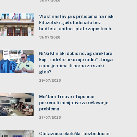
31/07/2026
Vlast nastavlja s pritiscima na niški
Filozofski – još studenata bez
budžeta, upitne i plate zaposlenih
31/07/2026
Niški Klinički dobio novog direktora
koji „radi što niko nije radio“ – briga
o pacijentima ili borba za svaki
glas?
29/07/2026
Meštani Trnave i Toponice
pokrenuli inicijative za rešavanje
problema
27/07/2026
Obilaznica ekološki i bezbednosni