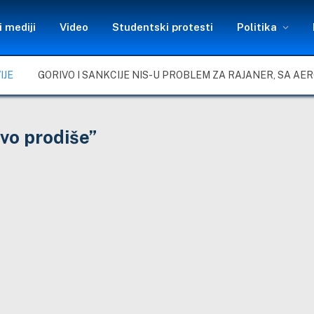
 mediji
Video
Studentski protesti
Politika
IJE
evo prodiše”