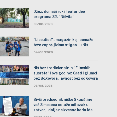
Džez, domaći rok i teatar deo
programa 32. “Nišvila”
05/08/2026
“Liceulice” – magazin koji pomaže
teže zapošljivima stigao i u Niš
04/08/2026
Niš bez tradicionalnih “Filmskih
susreta” i ove godine: Grad i glumci
bez dogovora, javnost bez odgovora
03/08/2026
Bivši predsednik niške Skupštine
već 3 meseca odlaže odlazak u
zatvor, i dalje neizvesno kada ide