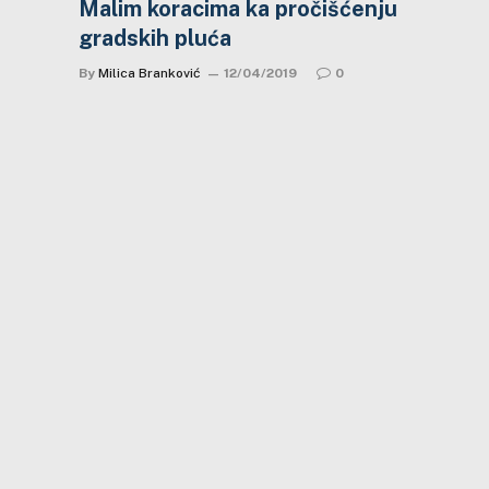
Malim koracima ka pročišćenju
gradskih pluća
By
Milica Branković
12/04/2019
0