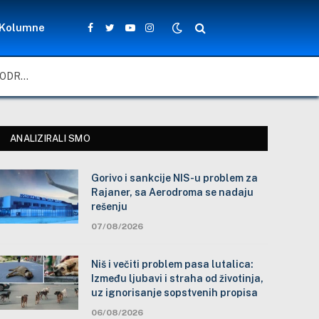
Kolumne
Facebook
Twitter
YouTube
Instagram
GORIVO I SANKCIJE NIS-U PROBLEM ZA RAJANER, SA AERODROMA SE NADAJU REŠENJU
ANALIZIRALI SMO
Gorivo i sankcije NIS-u problem za
Rajaner, sa Aerodroma se nadaju
rešenju
07/08/2026
Niš i večiti problem pasa lutalica:
Između ljubavi i straha od životinja,
uz ignorisanje sopstvenih propisa
06/08/2026