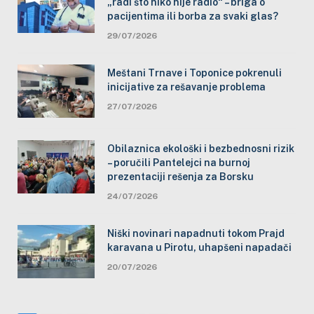
„radi što niko nije radio“ – briga o
pacijentima ili borba za svaki glas?
29/07/2026
Meštani Trnave i Toponice pokrenuli
inicijative za rešavanje problema
27/07/2026
Obilaznica ekološki i bezbednosni rizik
– poručili Pantelejci na burnoj
prezentaciji rešenja za Borsku
24/07/2026
Niški novinari napadnuti tokom Prajd
karavana u Pirotu, uhapšeni napadači
20/07/2026