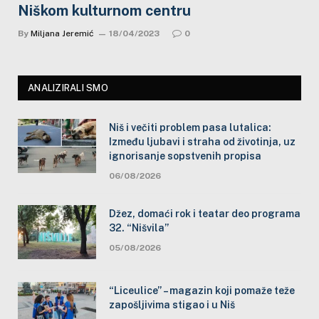
Niškom kulturnom centru
By
Miljana Jeremić
18/04/2023
0
ANALIZIRALI SMO
Niš i večiti problem pasa lutalica:
Između ljubavi i straha od životinja, uz
ignorisanje sopstvenih propisa
06/08/2026
Džez, domaći rok i teatar deo programa
32. “Nišvila”
05/08/2026
“Liceulice” – magazin koji pomaže teže
zapošljivima stigao i u Niš