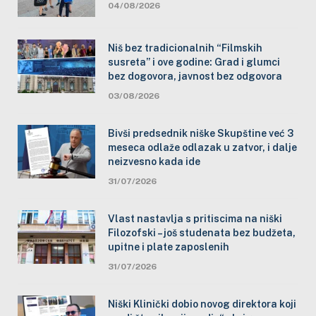
04/08/2026
Niš bez tradicionalnih “Filmskih
susreta” i ove godine: Grad i glumci
bez dogovora, javnost bez odgovora
03/08/2026
Bivši predsednik niške Skupštine već 3
meseca odlaže odlazak u zatvor, i dalje
neizvesno kada ide
31/07/2026
Vlast nastavlja s pritiscima na niški
Filozofski – još studenata bez budžeta,
upitne i plate zaposlenih
31/07/2026
Niški Klinički dobio novog direktora koji