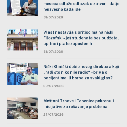
meseca odlaže odlazak u zatvor, i dalje
neizvesno kada ide
31/07/2026
Vlast nastavlja s pritiscima na niški
Filozofski – još studenata bez budžeta,
upitne i plate zaposlenih
31/07/2026
Niški Klinički dobio novog direktora koji
„radi što niko nije radio“ – briga o
pacijentima ili borba za svaki glas?
29/07/2026
Meštani Trnave i Toponice pokrenuli
inicijative za rešavanje problema
27/07/2026