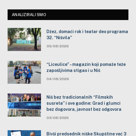
ANALIZIRALI SMO
Džez, domaći rok i teatar deo programa
32. “Nišvila”
05/08/2026
“Liceulice” – magazin koji pomaže teže
zapošljivima stigao i u Niš
04/08/2026
Niš bez tradicionalnih “Filmskih
susreta” i ove godine: Grad i glumci
bez dogovora, javnost bez odgovora
03/08/2026
Bivši predsednik niške Skupštine već 3