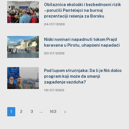
Obilaznica ekološki i bezbednosni rizik
– poručili Pantelejci na burnoj
prezentaciji rešenja za Borsku
24/07/2026
Niški novinari napadnuti tokom Prajd
karavana u Pirotu, uhapšeni napadači
20/07/2026
Pod lupom stručnjaka: Da li je Niš dobio
program koji može da smanji
zagađenje vazduha?
18/07/2026
…
Next
1
2
3
163