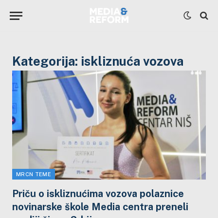
Kategorija:
iskliznuća vozova
MRCN TEME
Priču o iskliznućima vozova polaznice
novinarske škole Media centra preneli