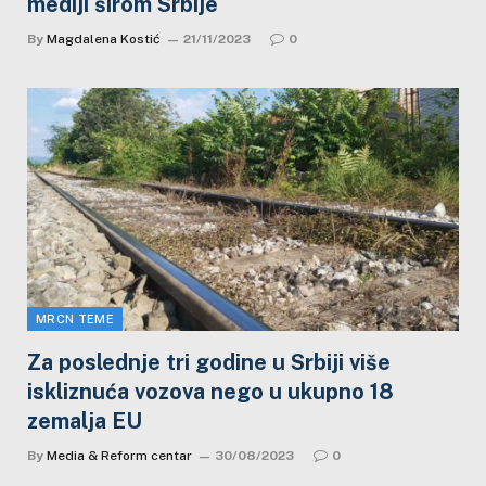
mediji širom Srbije
By
Magdalena Kostić
21/11/2023
0
MRCN TEME
Za poslednje tri godine u Srbiji više
iskliznuća vozova nego u ukupno 18
zemalja EU
By
Media & Reform centar
30/08/2023
0