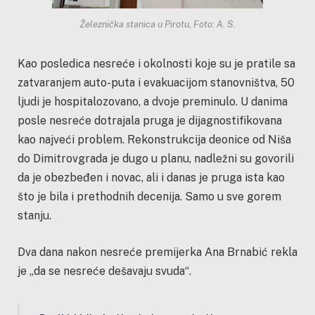
Železnička stanica u Pirotu, Foto: A. S.
Kao posledica nesreće i okolnosti koje su je pratile sa
zatvaranjem auto-puta i evakuacijom stanovništva, 50
ljudi je hospitalozovano, a dvoje preminulo. U danima
posle nesreće dotrajala pruga je dijagnostifikovana
kao najveći problem. Rekonstrukcija deonice od Niša
do Dimitrovgrada je dugo u planu, nadležni su govorili
da je obezbeđen i novac, ali i danas je pruga ista kao
što je bila i prethodnih decenija. Samo u sve gorem
stanju.
Dva dana nakon nesreće premijerka Ana Brnabić rekla
je „da se nesreće dešavaju svuda“.