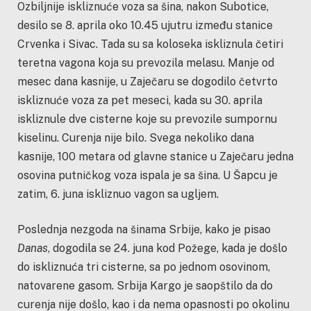
Ozbiljnije iskliznuće voza sa šina, nakon Subotice,
desilo se 8. aprila oko 10.45 ujutru između stanice
Crvenka i Sivac. Tada su sa koloseka iskliznula četiri
teretna vagona koja su prevozila melasu. Manje od
mesec dana kasnije, u Zaječaru se dogodilo četvrto
iskliznuće voza za pet meseci, kada su 30. aprila
iskliznule dve cisterne koje su prevozile sumpornu
kiselinu. Curenja nije bilo. Svega nekoliko dana
kasnije, 100 metara od glavne stanice u Zaječaru jedna
osovina putničkog voza ispala je sa šina. U Šapcu je
zatim, 6. juna iskliznuo vagon sa ugljem.
Poslednja nezgoda na šinama Srbije, kako je pisao
Danas
, dogodila se 24. juna kod Požege, kada je došlo
do iskliznuća tri cisterne, sa po jednom osovinom,
natovarene gasom. Srbija Kargo je saopštilo da do
curenja nije došlo, kao i da nema opasnosti po okolinu