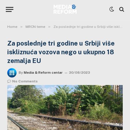
»
»
Home
MRCN teme
Za poslednje tri godine u Srbiji više iskliznuća vozova nego u ukupno 18 zemalja EU
Za poslednje tri godine u Srbiji više
iskliznuća vozova nego u ukupno 18
zemalja EU
By
Media & Reform centar
30/08/2023
No Comments