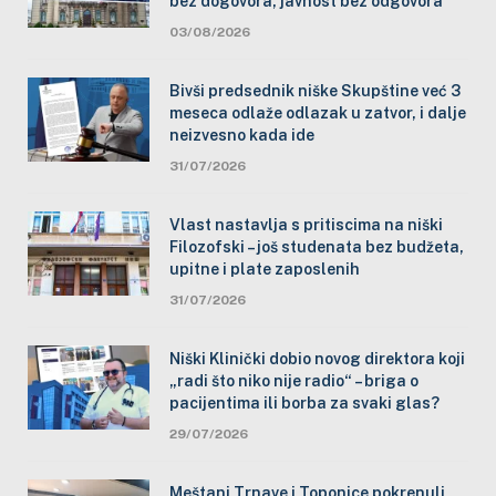
bez dogovora, javnost bez odgovora
03/08/2026
Bivši predsednik niške Skupštine već 3
meseca odlaže odlazak u zatvor, i dalje
neizvesno kada ide
31/07/2026
Vlast nastavlja s pritiscima na niški
Filozofski – još studenata bez budžeta,
upitne i plate zaposlenih
31/07/2026
Niški Klinički dobio novog direktora koji
„radi što niko nije radio“ – briga o
pacijentima ili borba za svaki glas?
29/07/2026
Meštani Trnave i Toponice pokrenuli