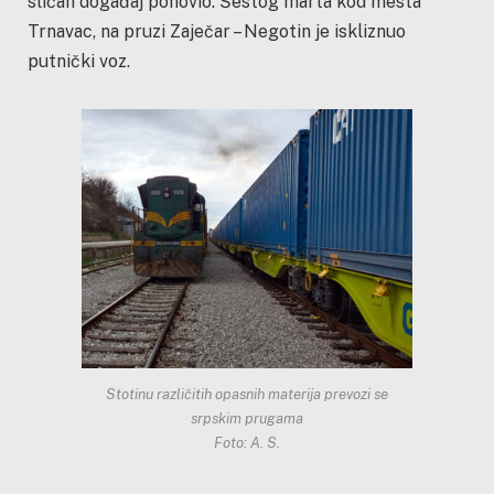
sličan događaj ponovio. Šestog marta kod mesta
Trnavac, na pruzi Zaječar – Negotin je iskliznuo
putnički voz.
Stotinu različitih opasnih materija prevozi se
srpskim prugama
Foto: A. S.