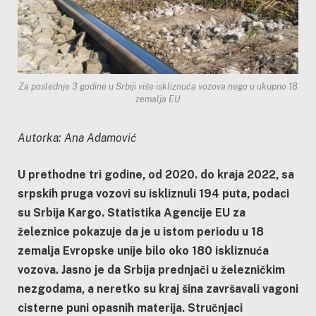
Za poslednje 3 godine u Srbiji više iskliznuća vozova nego u ukupno 18
zemalja EU
Autorka: Ana Adamović
U prethodne tri godine, od 2020. do kraja 2022, sa
srpskih pruga vozovi su iskliznuli 194 puta, podaci
su Srbija Kargo. Statistika Agencije EU za
železnice pokazuje da je u istom periodu u 18
zemalja Evropske unije bilo oko 180 iskliznuća
vozova. Jasno je da Srbija prednjači u železničkim
nezgodama, a neretko su kraj šina završavali vagoni
cisterne puni opasnih materija. Stručnjaci