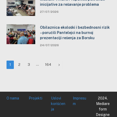
inicijative za rešavanje problema
27/07/2026
Obilaznica ekološki i bezbednosni rizik
– poručili Pantelejci na burnoj
prezentaciji rešenja za Borsku
24/07/2026
…
Next
1
2
3
164
O nama
Projekti
Uslovi
Impresu
2024.
korišćen
m
Mediare
ja
form
Designe