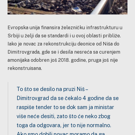
Evropska unija finansira železničku infrastrukturu u
Srbiji u želji da se standardi i u ovoj oblasti približe.
Iako je novac za rekonstrukciju deonice od Niša do
Dimitrovgrada, gde se i desila nesreća sa curenjem
amonijaka odobren još 2018. godine, pruga još nije
rekonstruisana.
To što se desilo na pruzi Niš –
Dimitrovgrad da se čekalo 4 godine da se
raspiše tender to se dok sam ja ministar
više neće desiti, zato što će neko zbog
toga da odgovara, jer to nije normalno.
Ako smo dobili novac moramo da ga