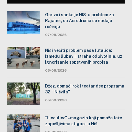
Gorivo i sankcije NIS-u problem za
Rajaner, sa Aerodroma se nadaju
rešenju
07/08/2026
Niš i večiti problem pasa lutalica:
Između ljubavi i straha od životinja, uz
ignorisanje sopstvenih propisa
06/08/2026
Džez, domaći rok i teatar deo programa
32. “Nišvila”
05/08/2026
“Liceulice” – magazin koji pomaže teže
zapošljivima stigao i u Niš
04/08/2026