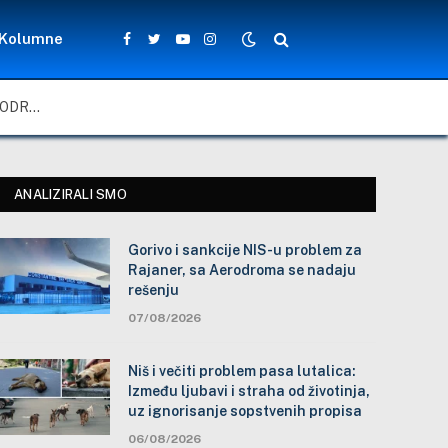
Kolumne
Facebook
Twitter
YouTube
Instagram
GORIVO I SANKCIJE NIS-U PROBLEM ZA RAJANER, SA AERODROMA SE NADAJU REŠENJU
ANALIZIRALI SMO
Gorivo i sankcije NIS-u problem za
Rajaner, sa Aerodroma se nadaju
rešenju
07/08/2026
Niš i večiti problem pasa lutalica:
Između ljubavi i straha od životinja,
uz ignorisanje sopstvenih propisa
06/08/2026