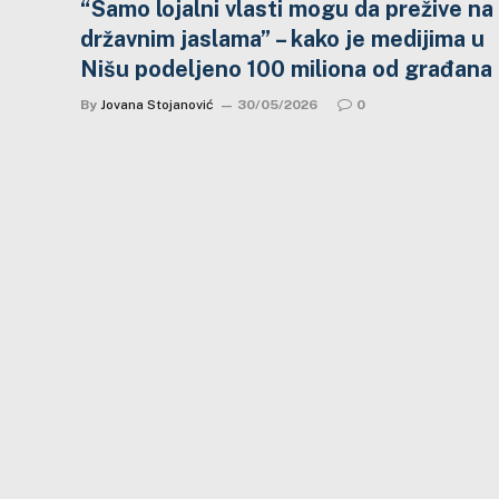
“Samo lojalni vlasti mogu da prežive na
državnim jaslama” – kako je medijima u
Nišu podeljeno 100 miliona od građana
By
Jovana Stojanović
30/05/2026
0