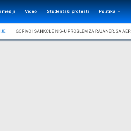
 mediji
Video
Studentski protesti
Politika
IJE