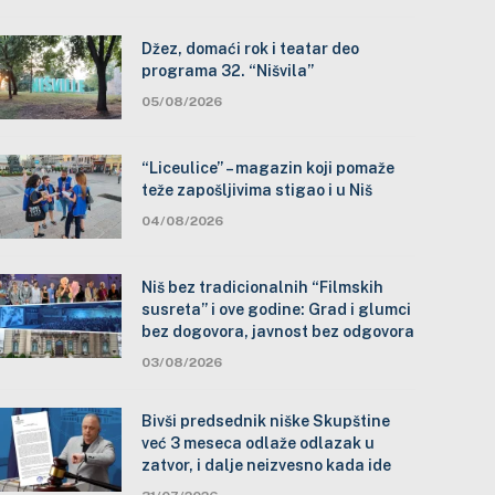
Džez, domaći rok i teatar deo
programa 32. “Nišvila”
05/08/2026
“Liceulice” – magazin koji pomaže
teže zapošljivima stigao i u Niš
04/08/2026
Niš bez tradicionalnih “Filmskih
susreta” i ove godine: Grad i glumci
bez dogovora, javnost bez odgovora
03/08/2026
Bivši predsednik niške Skupštine
već 3 meseca odlaže odlazak u
zatvor, i dalje neizvesno kada ide