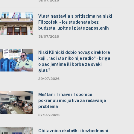
31/07/2026
Vlast nastavlja s pritiscima na niški
Filozofski – još studenata bez
budžeta, upitne i plate zaposlenih
31/07/2026
Niški Klinički dobio novog direktora
koji „radi što niko nije radio“ – briga
o pacijentima ili borba za svaki
glas?
29/07/2026
Meštani Trnave i Toponice
pokrenuli inicijative za rešavanje
problema
27/07/2026
Obilaznica ekološki i bezbednosni