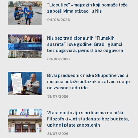
“Liceulice” – magazin koji pomaže teže
zapošljivima stigao i u Niš
04/08/2026
Niš bez tradicionalnih “Filmskih
susreta” i ove godine: Grad i glumci
bez dogovora, javnost bez odgovora
03/08/2026
Bivši predsednik niške Skupštine već 3
meseca odlaže odlazak u zatvor, i dalje
neizvesno kada ide
31/07/2026
Vlast nastavlja s pritiscima na niški
Filozofski – još studenata bez budžeta,
upitne i plate zaposlenih
31/07/2026