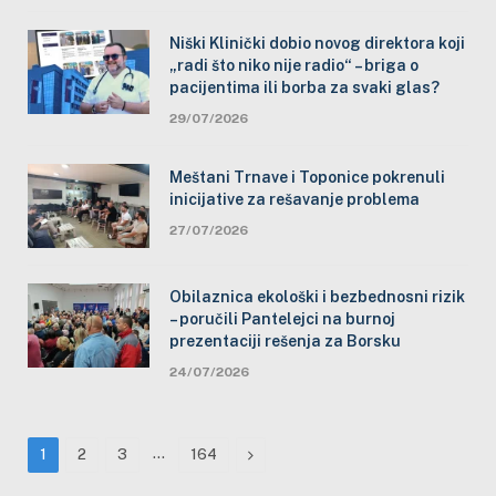
Niški Klinički dobio novog direktora koji
„radi što niko nije radio“ – briga o
pacijentima ili borba za svaki glas?
29/07/2026
Meštani Trnave i Toponice pokrenuli
inicijative za rešavanje problema
27/07/2026
Obilaznica ekološki i bezbednosni rizik
– poručili Pantelejci na burnoj
prezentaciji rešenja za Borsku
24/07/2026
…
Next
1
2
3
164