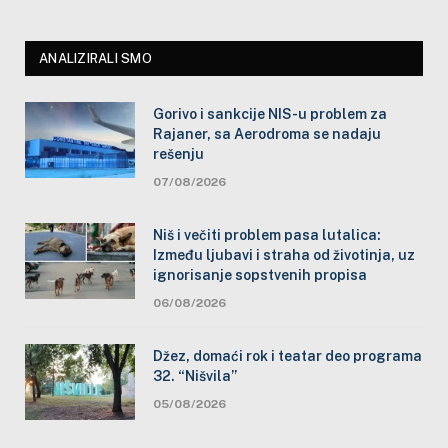
ANALIZIRALI SMO
Gorivo i sankcije NIS-u problem za
Rajaner, sa Aerodroma se nadaju
rešenju
07/08/2026
Niš i večiti problem pasa lutalica:
Između ljubavi i straha od životinja, uz
ignorisanje sopstvenih propisa
06/08/2026
Džez, domaći rok i teatar deo programa
32. “Nišvila”
05/08/2026