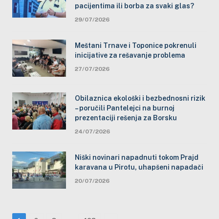
pacijentima ili borba za svaki glas?
29/07/2026
Meštani Trnave i Toponice pokrenuli
inicijative za rešavanje problema
27/07/2026
Obilaznica ekološki i bezbednosni rizik
– poručili Pantelejci na burnoj
prezentaciji rešenja za Borsku
24/07/2026
Niški novinari napadnuti tokom Prajd
karavana u Pirotu, uhapšeni napadači
20/07/2026