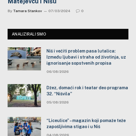
Matejevcu i Nišu
By
Tamara Stankov
07/03/2024
0
ANALIZIRALI SMO
Niš i večiti problem pasa lutalica:
Između ljubavi i straha od životinja, uz
ignorisanje sopstvenih propisa
06/08/2026
Džez, domaći rok i teatar deo programa
32. “Nišvila”
05/08/2026
“Liceulice” – magazin koji pomaže teže
zapošljivima stigao i u Niš
04/08/2026