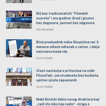
Niš bez tradicionalnih “Filmskih
susreta” i ove godine: Grad i glumci
bez dogovora, javnost bez odgovora
03/08/2026
Bivši predsednik niške Skupštine već 3
meseca odlaže odlazak u zatvor, i dalje
neizvesno kada ide
31/07/2026
Vlast nastavlja s pritiscima na niški
Filozofski – još studenata bez budžeta,
upitne i plate zaposlenih
31/07/2026
Niški Klinički dobio novog direktora koji
„radi što niko nije radio“ – briga o