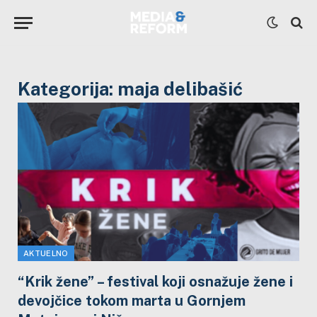
Kategorija:
maja delibašić
AKTUELNO
“Krik žene” – festival koji osnažuje žene i
devojčice tokom marta u Gornjem