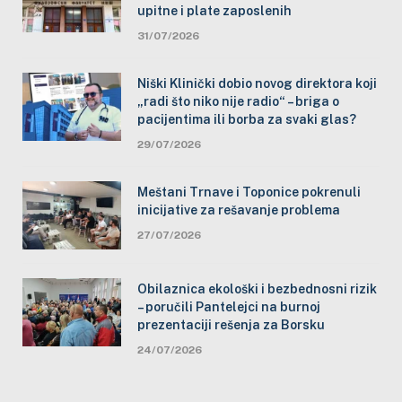
upitne i plate zaposlenih
31/07/2026
Niški Klinički dobio novog direktora koji
„radi što niko nije radio“ – briga o
pacijentima ili borba za svaki glas?
29/07/2026
Meštani Trnave i Toponice pokrenuli
inicijative za rešavanje problema
27/07/2026
Obilaznica ekološki i bezbednosni rizik
– poručili Pantelejci na burnoj
prezentaciji rešenja za Borsku
24/07/2026