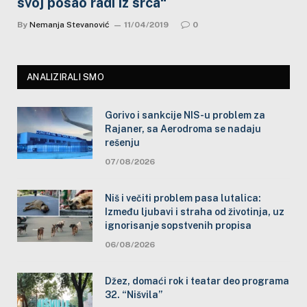
svoj posao radi iz srca“
By
Nemanja Stevanović
11/04/2019
0
ANALIZIRALI SMO
Gorivo i sankcije NIS-u problem za
Rajaner, sa Aerodroma se nadaju
rešenju
07/08/2026
Niš i večiti problem pasa lutalica:
Između ljubavi i straha od životinja, uz
ignorisanje sopstvenih propisa
06/08/2026
Džez, domaći rok i teatar deo programa
32. “Nišvila”