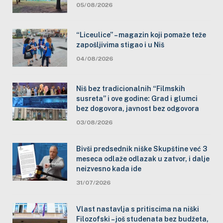
05/08/2026
“Liceulice” – magazin koji pomaže teže
zapošljivima stigao i u Niš
04/08/2026
Niš bez tradicionalnih “Filmskih
susreta” i ove godine: Grad i glumci
bez dogovora, javnost bez odgovora
03/08/2026
Bivši predsednik niške Skupštine već 3
meseca odlaže odlazak u zatvor, i dalje
neizvesno kada ide
31/07/2026
Vlast nastavlja s pritiscima na niški
Filozofski – još studenata bez budžeta,