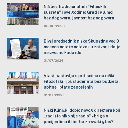
Niš bez tradicionalnih “Filmskih
susreta” i ove godine: Grad i glumci
bez dogovora, javnost bez odgovora
03/08/2026
Bivši predsednik niške Skupštine već 3
meseca odlaže odlazak u zatvor, i dalje
neizvesno kada ide
31/07/2026
Vlast nastavlja s pritiscima na niški
Filozofski – još studenata bez budžeta,
upitne i plate zaposlenih
31/07/2026
Niški Klinički dobio novog direktora koji
„radi što niko nije radio“ – briga o
pacijentima ili borba za svaki glas?