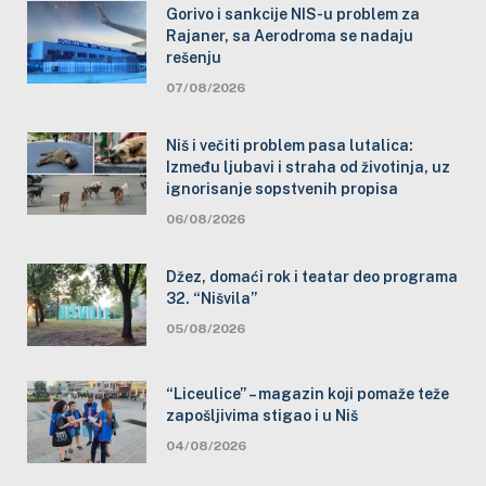
Gorivo i sankcije NIS-u problem za
Rajaner, sa Aerodroma se nadaju
rešenju
07/08/2026
Niš i večiti problem pasa lutalica:
Između ljubavi i straha od životinja, uz
ignorisanje sopstvenih propisa
06/08/2026
Džez, domaći rok i teatar deo programa
32. “Nišvila”
05/08/2026
“Liceulice” – magazin koji pomaže teže
zapošljivima stigao i u Niš
04/08/2026