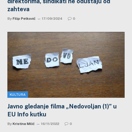
direktorima, sindikati ne odustaju od
zahteva
By
Filip Petković
17/09/2024
0
KULTURA
Javno gledanje filma „Nedovoljan (1)” u
EU Info kutku
By
Kristina Milić
16/11/2022
0