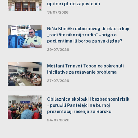
upitne i plate zaposlenih
31/07/2026
Niški Klinički dobio novog direktora koji
„radi što niko nije radio“ – briga o
pacijentima ili borba za svaki glas?
29/07/2026
Meštani Trnave i Toponice pokrenuli
inicijative za rešavanje problema
27/07/2026
Obilaznica ekološki i bezbednosni rizik
– poručili Pantelejci na burnoj
prezentaciji rešenja za Borsku
24/07/2026