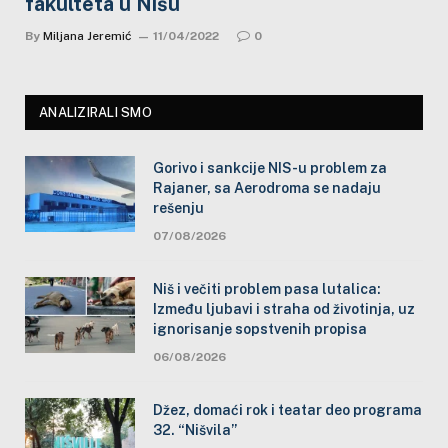
fakulteta u Nišu
By
Miljana Jeremić
11/04/2022
0
ANALIZIRALI SMO
Gorivo i sankcije NIS-u problem za
Rajaner, sa Aerodroma se nadaju
rešenju
07/08/2026
Niš i večiti problem pasa lutalica:
Između ljubavi i straha od životinja, uz
ignorisanje sopstvenih propisa
06/08/2026
Džez, domaći rok i teatar deo programa
32. “Nišvila”