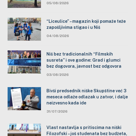
05/08/2026
“Liceulice” – magazin koji pomaže teže
zapošljivima stigao i u Niš
04/08/2026
Niš bez tradicionalnih “Filmskih
susreta” i ove godine: Grad i glumci
bez dogovora, javnost bez odgovora
03/08/2026
Bivši predsednik niške Skupštine već 3
meseca odlaže odlazak u zatvor, i dalje
neizvesno kada ide
31/07/2026
Vlast nastavlja s pritiscima na niški
Filozofski – još studenata bez budžeta,