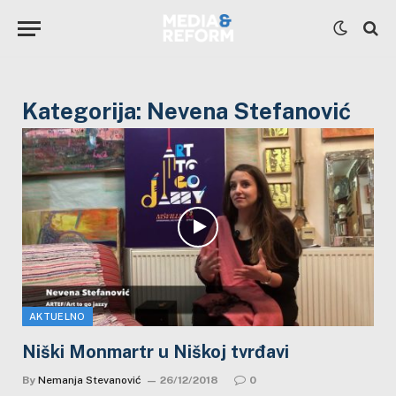
Kategorija:
Nevena Stefanović
AKTUELNO
Niški Monmartr u Niškoj tvrđavi
By
Nemanja Stevanović
26/12/2018
0