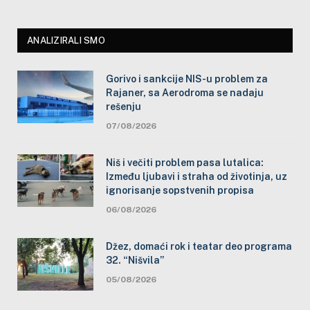
ANALIZIRALI SMO
Gorivo i sankcije NIS-u problem za
Rajaner, sa Aerodroma se nadaju
rešenju
07/08/2026
Niš i večiti problem pasa lutalica:
Između ljubavi i straha od životinja, uz
ignorisanje sopstvenih propisa
06/08/2026
Džez, domaći rok i teatar deo programa
32. “Nišvila”
05/08/2026