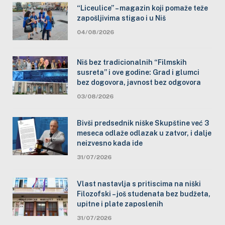
“Liceulice” – magazin koji pomaže teže
zapošljivima stigao i u Niš
04/08/2026
Niš bez tradicionalnih “Filmskih
susreta” i ove godine: Grad i glumci
bez dogovora, javnost bez odgovora
03/08/2026
Bivši predsednik niške Skupštine već 3
meseca odlaže odlazak u zatvor, i dalje
neizvesno kada ide
31/07/2026
Vlast nastavlja s pritiscima na niški
Filozofski – još studenata bez budžeta,
upitne i plate zaposlenih
31/07/2026