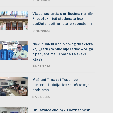
31/07/2026
Vlast nastavlja s pritiscima na niški
Filozofski – još studenata bez
budžeta, upitne i plate zaposlenih
31/07/2026
Niški Klinički dobio novog direktora
koji „radi što niko nije radio“ – briga
o pacijentima ili borba za svaki
glas?
29/07/2026
Meštani Trnave i Toponice
pokrenuli inicijative za rešavanje
problema
27/07/2026
Obilaznica ekološki i bezbednosni