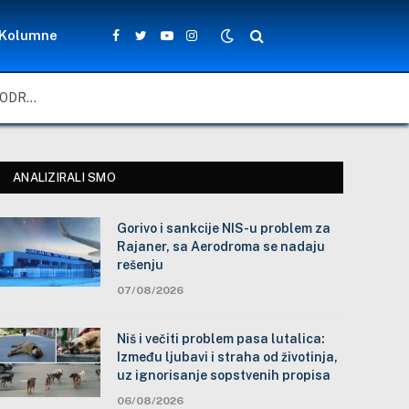
Kolumne
Facebook
Twitter
YouTube
Instagram
GORIVO I SANKCIJE NIS-U PROBLEM ZA RAJANER, SA AERODROMA SE NADAJU REŠENJU
ANALIZIRALI SMO
Gorivo i sankcije NIS-u problem za
Rajaner, sa Aerodroma se nadaju
rešenju
07/08/2026
Niš i večiti problem pasa lutalica:
Između ljubavi i straha od životinja,
uz ignorisanje sopstvenih propisa
06/08/2026