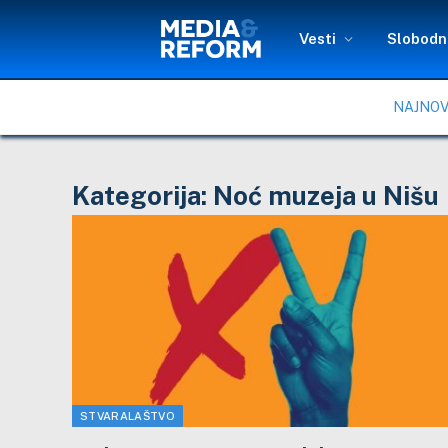
Vesti
Slobodni
NAJNOV
Kategorija:
Noć muzeja u Nišu
STVARALAŠTVO