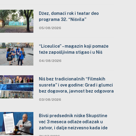
Džez, domaći rok i teatar deo
programa 32. “Nišvila”
05/08/2026
“Liceulice” – magazin koji pomaže
teže zapošljivima stigao i u Niš
04/08/2026
Niš bez tradicionalnih “Filmskih
susreta” i ove godine: Grad i glumci
bez dogovora, javnost bez odgovora
03/08/2026
Bivši predsednik niške Skupštine
već 3 meseca odlaže odlazak u
zatvor, i dalje neizvesno kada ide