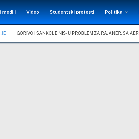
 mediji
Video
Studentski protesti
Politika
IJE