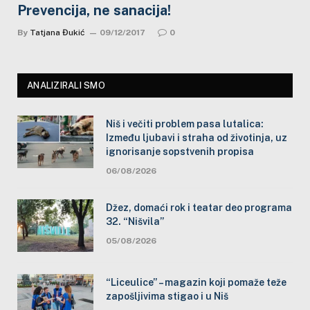
Prevencija, ne sanacija!
By
Tatjana Đukić
09/12/2017
0
ANALIZIRALI SMO
Niš i večiti problem pasa lutalica:
Između ljubavi i straha od životinja, uz
ignorisanje sopstvenih propisa
06/08/2026
Džez, domaći rok i teatar deo programa
32. “Nišvila”
05/08/2026
“Liceulice” – magazin koji pomaže teže
zapošljivima stigao i u Niš