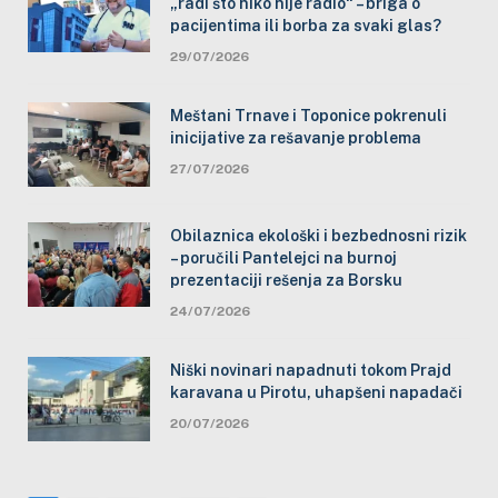
„radi što niko nije radio“ – briga o
pacijentima ili borba za svaki glas?
29/07/2026
Meštani Trnave i Toponice pokrenuli
inicijative za rešavanje problema
27/07/2026
Obilaznica ekološki i bezbednosni rizik
– poručili Pantelejci na burnoj
prezentaciji rešenja za Borsku
24/07/2026
Niški novinari napadnuti tokom Prajd
karavana u Pirotu, uhapšeni napadači
20/07/2026