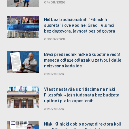
04/08/2026
Niš bez tradicionalnih “Filmskih
susreta” i ove godine: Grad i glumci
bez dogovora, javnost bez odgovora
03/08/2026
Bivši predsednik niške Skupštine već 3
meseca odlaže odlazak u zatvor, i dalje
neizvesno kada ide
31/07/2026
Vlast nastavlja s pritiscima na niški
Filozofski – još studenata bez budžeta,
upitne i plate zaposlenih
31/07/2026
Niški Klinički dobio novog direktora koji