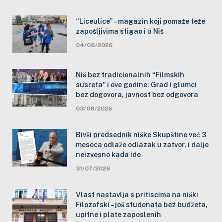
“Liceulice” – magazin koji pomaže teže
zapošljivima stigao i u Niš
04/08/2026
Niš bez tradicionalnih “Filmskih
susreta” i ove godine: Grad i glumci
bez dogovora, javnost bez odgovora
03/08/2026
Bivši predsednik niške Skupštine već 3
meseca odlaže odlazak u zatvor, i dalje
neizvesno kada ide
31/07/2026
Vlast nastavlja s pritiscima na niški
Filozofski – još studenata bez budžeta,
upitne i plate zaposlenih