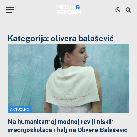
Kategorija:
olivera balašević
AKTUELNO
Na humanitarnoj modnoj reviji niških
srednjoškolaca i haljina Olivere Balašević