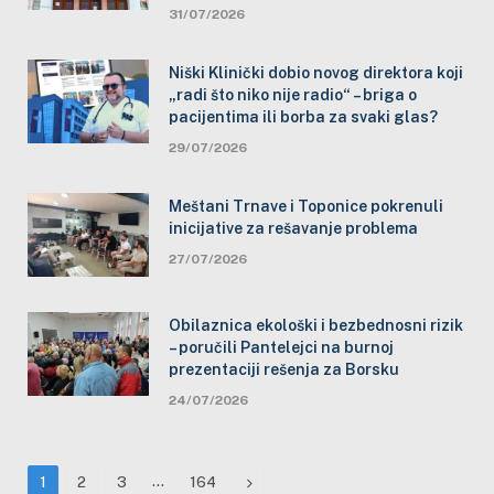
31/07/2026
Niški Klinički dobio novog direktora koji
„radi što niko nije radio“ – briga o
pacijentima ili borba za svaki glas?
29/07/2026
Meštani Trnave i Toponice pokrenuli
inicijative za rešavanje problema
27/07/2026
Obilaznica ekološki i bezbednosni rizik
– poručili Pantelejci na burnoj
prezentaciji rešenja za Borsku
24/07/2026
…
Next
1
2
3
164