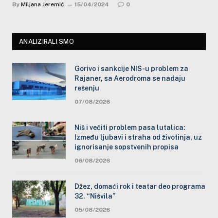
By
Miljana Jeremić
15/04/2024
0
ANALIZIRALI SMO
Gorivo i sankcije NIS-u problem za
Rajaner, sa Aerodroma se nadaju
rešenju
07/08/2026
Niš i večiti problem pasa lutalica:
Između ljubavi i straha od životinja, uz
ignorisanje sopstvenih propisa
06/08/2026
Džez, domaći rok i teatar deo programa
32. “Nišvila”
05/08/2026