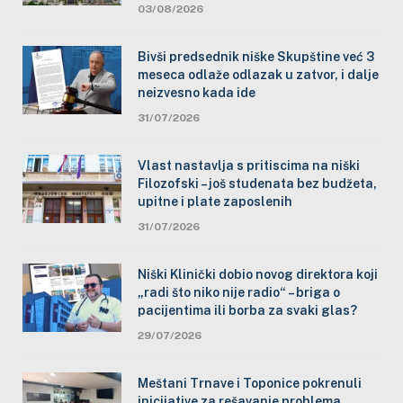
03/08/2026
Bivši predsednik niške Skupštine već 3
meseca odlaže odlazak u zatvor, i dalje
neizvesno kada ide
31/07/2026
Vlast nastavlja s pritiscima na niški
Filozofski – još studenata bez budžeta,
upitne i plate zaposlenih
31/07/2026
Niški Klinički dobio novog direktora koji
„radi što niko nije radio“ – briga o
pacijentima ili borba za svaki glas?
29/07/2026
Meštani Trnave i Toponice pokrenuli
inicijative za rešavanje problema