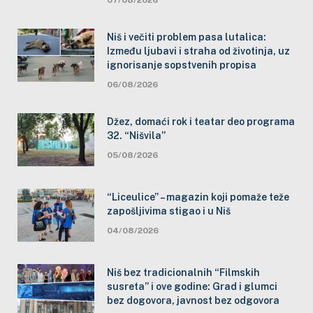
Niš i večiti problem pasa lutalica:
Između ljubavi i straha od životinja, uz
ignorisanje sopstvenih propisa
06/08/2026
Džez, domaći rok i teatar deo programa
32. “Nišvila”
05/08/2026
“Liceulice” – magazin koji pomaže teže
zapošljivima stigao i u Niš
04/08/2026
Niš bez tradicionalnih “Filmskih
susreta” i ove godine: Grad i glumci
bez dogovora, javnost bez odgovora