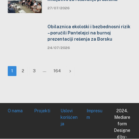
27/07/2026
Obilaznica ekološki i bezbednosni rizik
– poručili Pantelejci na burnoj
prezentaciji rešenja za Borsku
24/07/2026
…
Next
1
2
3
164
O nama
Projekti
Uslovi
Impresu
2024.
korišćen
m
Mediare
ja
form
Designe
d by -