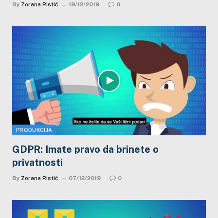
By
Zorana Ristić
19/12/2019
0
PRODUKCIJA
GDPR: Imate pravo da brinete o
privatnosti
By
Zorana Ristić
07/12/2019
0