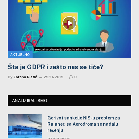
AKTUELNO
Šta je GDPR i zašto nas se tiče?
By
Zorana Ristić
29/11/2019
0
ANALIZIRALI SMO
Gorivo i sankcije NIS-u problem za
Rajaner, sa Aerodroma se nadaju
rešenju
07/08/2026