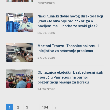
31/07/2026
Niški Klinički dobio novog direktora koji
„radi što niko nije radio“ – briga o
pacijentima ili borba za svaki glas?
29/07/2026
Meštani Trnave i Toponice pokrenuli
inicijative za rešavanje problema
27/07/2026
Obilaznica ekološki i bezbednosni rizik
– poručili Pantelejci na burnoj
prezentaciji rešenja za Borsku
24/07/2026
…
Next
1
2
3
164