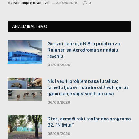
By
Nemanja Stevanović
22/05/2018
0
ANALIZIRALI SMO
Gorivo i sankcije NIS-u problem za
Rajaner, sa Aerodroma se nadaju
rešenju
07/08/2026
Niš i večiti problem pasa lutalica:
Između ljubavi i straha od životinja, uz
ignorisanje sopstvenih propisa
06/08/2026
Džez, domaći rok i teatar deo programa
32. “Nišvila”
05/08/2026