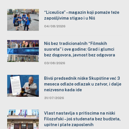
“Liceulice” – magazin koji pomaže teže
zapošljivima stigao i u Niš
04/08/2026
Niš bez tradicionalnih “Filmskih
susreta” i ove godine: Grad i glumci
bez dogovora, javnost bez odgovora
03/08/2026
Bivši predsednik niške Skupštine već 3
meseca odlaže odlazak u zatvor, i dalje
neizvesno kada ide
31/07/2026
Vlast nastavlja s pritiscima na niški
Filozofski – još studenata bez budžeta,
upitne i plate zaposlenih