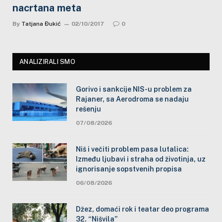
nacrtana meta
By
Tatjana Đukić
02/10/2017
0
ANALIZIRALI SMO
Gorivo i sankcije NIS-u problem za
Rajaner, sa Aerodroma se nadaju
rešenju
07/08/2026
Niš i večiti problem pasa lutalica:
Između ljubavi i straha od životinja, uz
ignorisanje sopstvenih propisa
06/08/2026
Džez, domaći rok i teatar deo programa
32. “Nišvila”