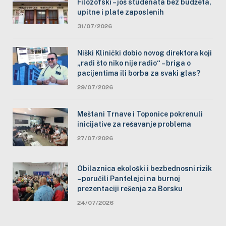
Filozofski – još studenata bez budžeta,
upitne i plate zaposlenih
31/07/2026
Niški Klinički dobio novog direktora koji
„radi što niko nije radio“ – briga o
pacijentima ili borba za svaki glas?
29/07/2026
Meštani Trnave i Toponice pokrenuli
inicijative za rešavanje problema
27/07/2026
Obilaznica ekološki i bezbednosni rizik
– poručili Pantelejci na burnoj
prezentaciji rešenja za Borsku
24/07/2026