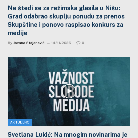
Ne štedi se za režimska glasila u Nišu:
Grad odabrao skuplju ponudu za prenos
Skupštine i ponovo raspisao konkurs za
medije
By
Jovana Stojanović
14/11/2025
0
AKTUELNO
Svetlana Lukić: Na mnogim novinarima je