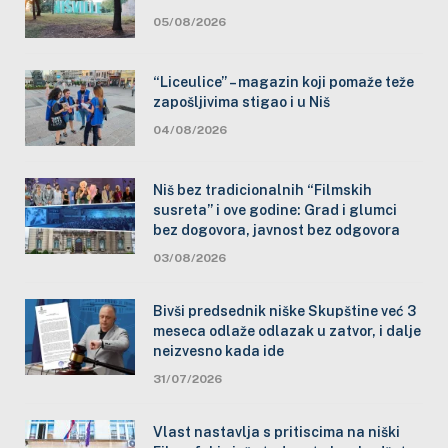
05/08/2026
“Liceulice” – magazin koji pomaže teže
zapošljivima stigao i u Niš
04/08/2026
Niš bez tradicionalnih “Filmskih
susreta” i ove godine: Grad i glumci
bez dogovora, javnost bez odgovora
03/08/2026
Bivši predsednik niške Skupštine već 3
meseca odlaže odlazak u zatvor, i dalje
neizvesno kada ide
31/07/2026
Vlast nastavlja s pritiscima na niški