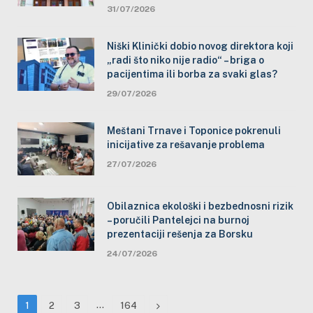
31/07/2026
Niški Klinički dobio novog direktora koji
„radi što niko nije radio“ – briga o
pacijentima ili borba za svaki glas?
29/07/2026
Meštani Trnave i Toponice pokrenuli
inicijative za rešavanje problema
27/07/2026
Obilaznica ekološki i bezbednosni rizik
– poručili Pantelejci na burnoj
prezentaciji rešenja za Borsku
24/07/2026
…
Next
1
2
3
164