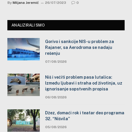
By
Miljana Jeremić
26/07/2023
0
ANALIZIRALI SMO
Gorivo i sankcije NIS-u problem za
Rajaner, sa Aerodroma se nadaju
rešenju
07/08/2026
Niš i večiti problem pasa lutalica:
Između ljubavi i straha od životinja, uz
ignorisanje sopstvenih propisa
06/08/2026
Džez, domaći rok i teatar deo programa
32. “Nišvila”
05/08/2026