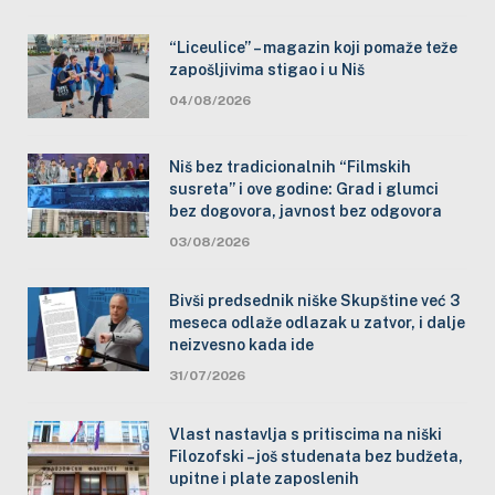
“Liceulice” – magazin koji pomaže teže
zapošljivima stigao i u Niš
04/08/2026
Niš bez tradicionalnih “Filmskih
susreta” i ove godine: Grad i glumci
bez dogovora, javnost bez odgovora
03/08/2026
Bivši predsednik niške Skupštine već 3
meseca odlaže odlazak u zatvor, i dalje
neizvesno kada ide
31/07/2026
Vlast nastavlja s pritiscima na niški
Filozofski – još studenata bez budžeta,
upitne i plate zaposlenih