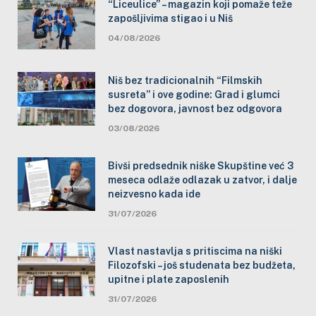
“Liceulice” – magazin koji pomaže teže
zapošljivima stigao i u Niš
04/08/2026
Niš bez tradicionalnih “Filmskih
susreta” i ove godine: Grad i glumci
bez dogovora, javnost bez odgovora
03/08/2026
Bivši predsednik niške Skupštine već 3
meseca odlaže odlazak u zatvor, i dalje
neizvesno kada ide
31/07/2026
Vlast nastavlja s pritiscima na niški
Filozofski – još studenata bez budžeta,
upitne i plate zaposlenih
31/07/2026