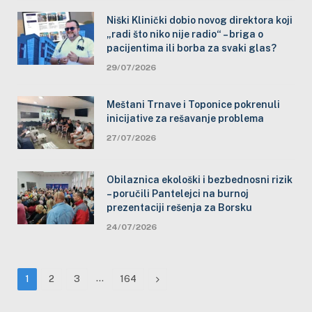
Niški Klinički dobio novog direktora koji
„radi što niko nije radio“ – briga o
pacijentima ili borba za svaki glas?
29/07/2026
Meštani Trnave i Toponice pokrenuli
inicijative za rešavanje problema
27/07/2026
Obilaznica ekološki i bezbednosni rizik
– poručili Pantelejci na burnoj
prezentaciji rešenja za Borsku
24/07/2026
…
Next
1
2
3
164