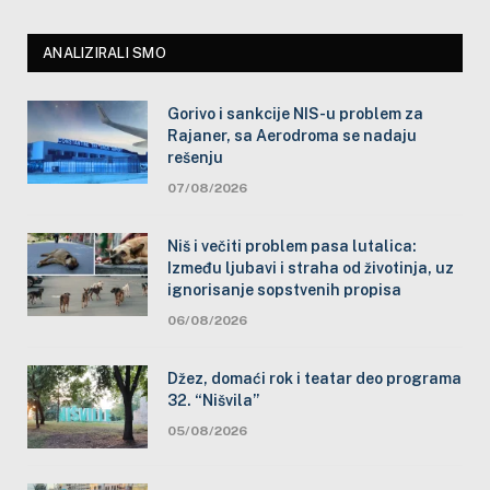
ANALIZIRALI SMO
Gorivo i sankcije NIS-u problem za
Rajaner, sa Aerodroma se nadaju
rešenju
07/08/2026
Niš i večiti problem pasa lutalica:
Između ljubavi i straha od životinja, uz
ignorisanje sopstvenih propisa
06/08/2026
Džez, domaći rok i teatar deo programa
32. “Nišvila”
05/08/2026