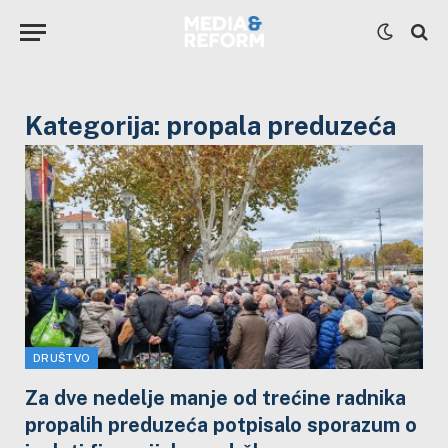
Kategorija:
propala preduzeća
DRUŠTVO
Za dve nedelje manje od trećine radnika
propalih preduzeća potpisalo sporazum o