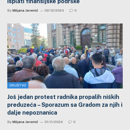
isplati finansijske podrške
By
Miljana Jeremić
02/12/2024
0
DRUŠTVO
Još jedan protest radnika propalih niških
preduzeća – Sporazum sa Gradom za njih i
dalje nepoznanica
By
Miljana Jeremić
01/11/2024
0