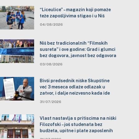
“Liceulice” – magazin koji pomaže
teže zapošljivima stigao i u Niš
04/08/2026
Niš bez tradicionalnih “Filmskih
susreta” i ove godine: Grad i glumci
bez dogovora, javnost bez odgovora
03/08/2026
Bivši predsednik niške Skupštine
već 3 meseca odlaže odlazak u
zatvor, i dalje neizvesno kada ide
31/07/2026
Vlast nastavlja s pritiscima na niški
Filozofski – još studenata bez
budžeta, upitne i plate zaposlenih