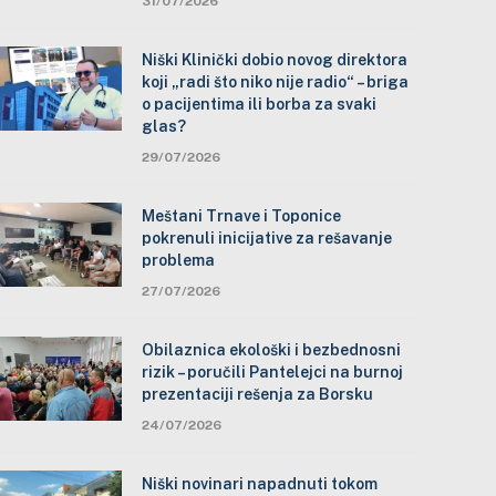
31/07/2026
Niški Klinički dobio novog direktora
koji „radi što niko nije radio“ – briga
o pacijentima ili borba za svaki
glas?
29/07/2026
Meštani Trnave i Toponice
pokrenuli inicijative za rešavanje
problema
27/07/2026
Obilaznica ekološki i bezbednosni
rizik – poručili Pantelejci na burnoj
prezentaciji rešenja za Borsku
24/07/2026
Niški novinari napadnuti tokom