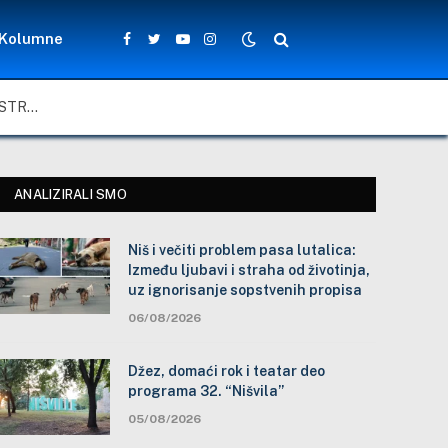
Kolumne
Facebook
Twitter
YouTube
Instagram
NIŠ I VEČITI PROBLEM PASA LUTALICA: IZMEĐU LJUBAVI I STRAHA OD ŽIVOTINJA, UZ IGNORISANJE SOPSTVENIH PROPISA
ANALIZIRALI SMO
Niš i večiti problem pasa lutalica:
Između ljubavi i straha od životinja,
uz ignorisanje sopstvenih propisa
06/08/2026
Džez, domaći rok i teatar deo
programa 32. “Nišvila”
05/08/2026