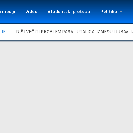
 mediji
Video
Studentski protesti
Politika
IJE