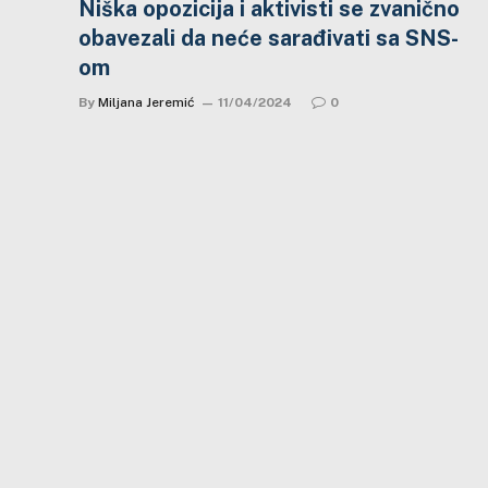
Niška opozicija i aktivisti se zvanično
obavezali da neće sarađivati sa SNS-
om
By
Miljana Jeremić
11/04/2024
0