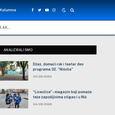
Kolumne
Facebook
Twitter
YouTube
Instagram
ZA LEPŠE I BEZBEDNIJE ŠKOLSKO DVORIŠTE: ZAJEDNIČKA AKCIJA MEŠTANA, NASTAVNIKA I ĐAKA U SELU VLASE KOD VRANJA
ANALIZIRALI SMO
Džez, domaći rok i teatar deo
programa 32. “Nišvila”
05/08/2026
“Liceulice” – magazin koji pomaže
teže zapošljivima stigao i u Niš
04/08/2026