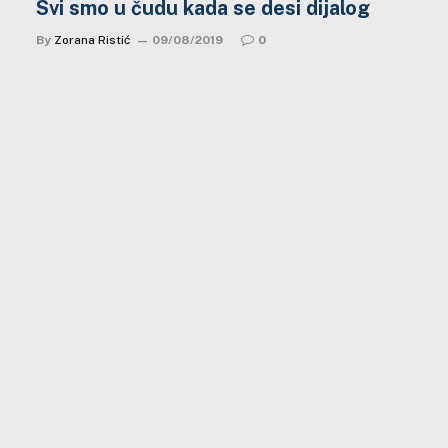
Svi smo u čudu kada se desi dijalog
By
Zorana Ristić
09/08/2019
0