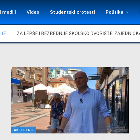
 mediji
Video
Studentski protesti
Politika
IJE
AKTUELNO