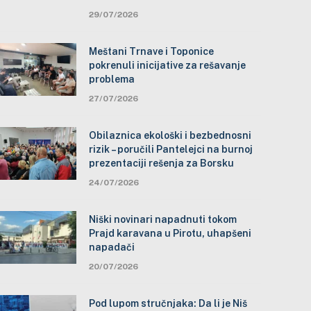
29/07/2026
Meštani Trnave i Toponice
pokrenuli inicijative za rešavanje
problema
27/07/2026
Obilaznica ekološki i bezbednosni
rizik – poručili Pantelejci na burnoj
prezentaciji rešenja za Borsku
24/07/2026
Niški novinari napadnuti tokom
Prajd karavana u Pirotu, uhapšeni
napadači
20/07/2026
Pod lupom stručnjaka: Da li je Niš