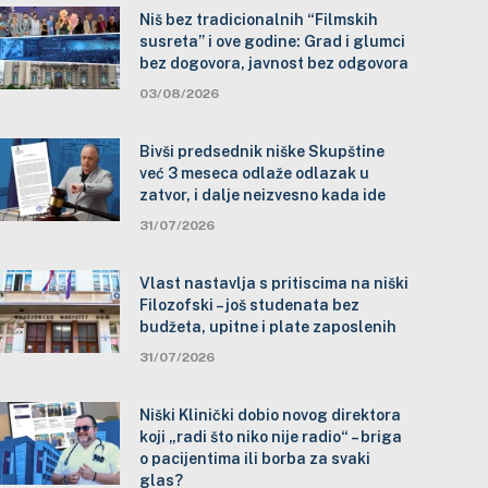
Niš bez tradicionalnih “Filmskih
susreta” i ove godine: Grad i glumci
bez dogovora, javnost bez odgovora
03/08/2026
Bivši predsednik niške Skupštine
već 3 meseca odlaže odlazak u
zatvor, i dalje neizvesno kada ide
31/07/2026
Vlast nastavlja s pritiscima na niški
Filozofski – još studenata bez
budžeta, upitne i plate zaposlenih
31/07/2026
Niški Klinički dobio novog direktora
koji „radi što niko nije radio“ – briga
o pacijentima ili borba za svaki
glas?