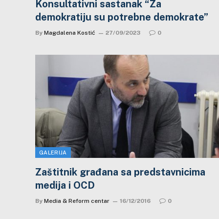
Konsultativni sastanak “Za
demokratiju su potrebne demokrate”
By
Magdalena Kostić
27/09/2023
0
GALERIJA
Zaštitnik građana sa predstavnicima
medija i OCD
By
Media & Reform centar
16/12/2016
0