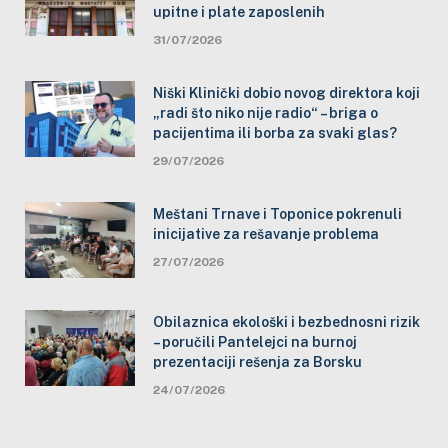
upitne i plate zaposlenih
31/07/2026
Niški Klinički dobio novog direktora koji
„radi što niko nije radio“ – briga o
pacijentima ili borba za svaki glas?
29/07/2026
Meštani Trnave i Toponice pokrenuli
inicijative za rešavanje problema
27/07/2026
Obilaznica ekološki i bezbednosni rizik
– poručili Pantelejci na burnoj
prezentaciji rešenja za Borsku
24/07/2026