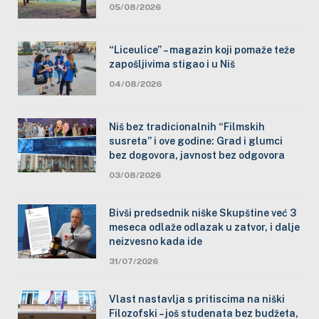
05/08/2026
“Liceulice” – magazin koji pomaže teže
zapošljivima stigao i u Niš
04/08/2026
Niš bez tradicionalnih “Filmskih
susreta” i ove godine: Grad i glumci
bez dogovora, javnost bez odgovora
03/08/2026
Bivši predsednik niške Skupštine već 3
meseca odlaže odlazak u zatvor, i dalje
neizvesno kada ide
31/07/2026
Vlast nastavlja s pritiscima na niški
Filozofski – još studenata bez budžeta,