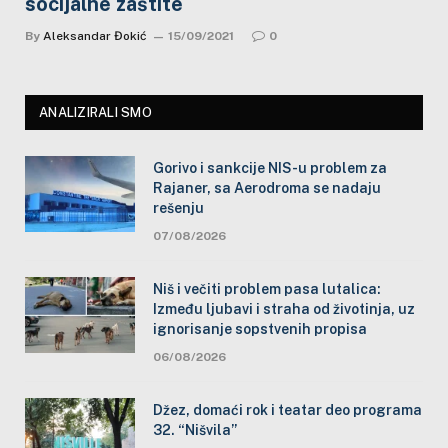
socijalne zaštite
By
Aleksandar Đokić
15/09/2021
0
ANALIZIRALI SMO
Gorivo i sankcije NIS-u problem za
Rajaner, sa Aerodroma se nadaju
rešenju
07/08/2026
Niš i večiti problem pasa lutalica:
Između ljubavi i straha od životinja, uz
ignorisanje sopstvenih propisa
06/08/2026
Džez, domaći rok i teatar deo programa
32. “Nišvila”