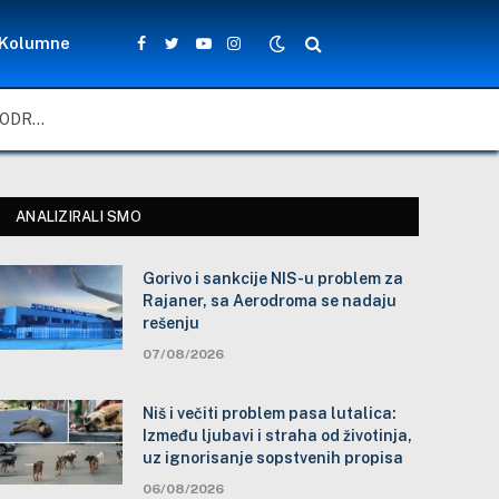
Kolumne
Facebook
Twitter
YouTube
Instagram
GORIVO I SANKCIJE NIS-U PROBLEM ZA RAJANER, SA AERODROMA SE NADAJU REŠENJU
ANALIZIRALI SMO
Gorivo i sankcije NIS-u problem za
Rajaner, sa Aerodroma se nadaju
rešenju
07/08/2026
Niš i večiti problem pasa lutalica:
Između ljubavi i straha od životinja,
uz ignorisanje sopstvenih propisa
06/08/2026