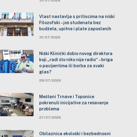
31/07/2026
Vlast nastavlja s pritiscima na niški
Filozofski – još studenata bez
budžeta, upitne i plate zaposlenih
31/07/2026
Niški Klinički dobio novog direktora
koji „radi što niko nije radio“ – briga
o pacijentima ili borba za svaki
glas?
29/07/2026
Meštani Trnave i Toponice
pokrenuli inicijative za rešavanje
problema
27/07/2026
Obilaznica ekološki i bezbednosni