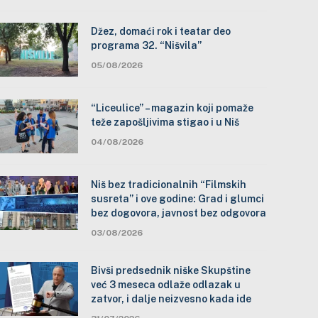
Džez, domaći rok i teatar deo
programa 32. “Nišvila”
05/08/2026
“Liceulice” – magazin koji pomaže
teže zapošljivima stigao i u Niš
04/08/2026
Niš bez tradicionalnih “Filmskih
susreta” i ove godine: Grad i glumci
bez dogovora, javnost bez odgovora
03/08/2026
Bivši predsednik niške Skupštine
već 3 meseca odlaže odlazak u
zatvor, i dalje neizvesno kada ide