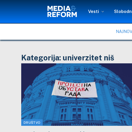
Vesti
Slobodni
NAJNOV
Kategorija:
univerzitet niš
DRUŠTVO