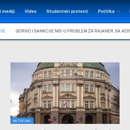
 mediji
Video
Studentski protesti
Politika
IJE
AKTUELNO