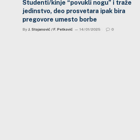
Studenti/kinje “povukli nogu” i traže
jedinstvo, deo prosvetara ipak bira
pregovore umesto borbe
By
J. Stojanović / F. Petković
14/01/2025
0