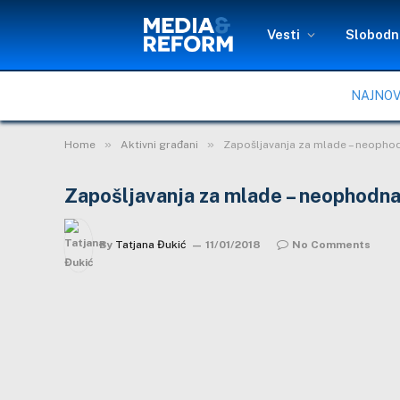
Vesti
Slobodni
NAJNOV
»
»
Home
Aktivni građani
Zapošljavanja za mlade – neopho
Zapošljavanja za mlade – neophodn
By
Tatjana Đukić
11/01/2018
No Comments