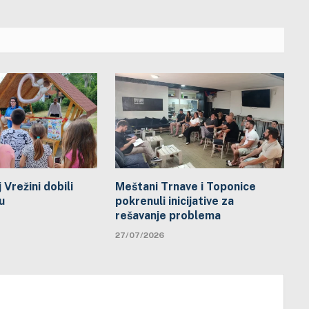
 Vrežini dobili
Meštani Trnave i Toponice
u
pokrenuli inicijative za
rešavanje problema
27/07/2026