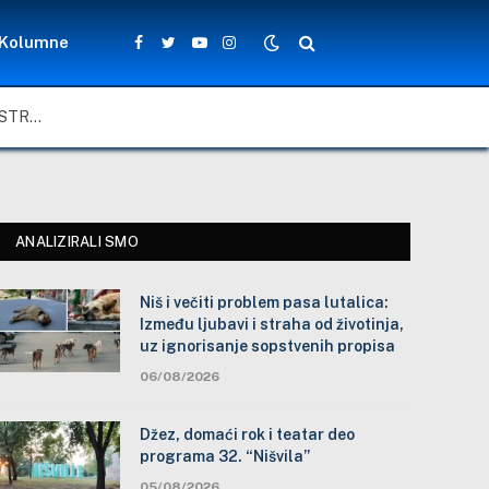
Kolumne
Facebook
Twitter
YouTube
Instagram
NIŠ I VEČITI PROBLEM PASA LUTALICA: IZMEĐU LJUBAVI I STRAHA OD ŽIVOTINJA, UZ IGNORISANJE SOPSTVENIH PROPISA
ANALIZIRALI SMO
Niš i večiti problem pasa lutalica:
Između ljubavi i straha od životinja,
uz ignorisanje sopstvenih propisa
06/08/2026
Džez, domaći rok i teatar deo
programa 32. “Nišvila”
05/08/2026