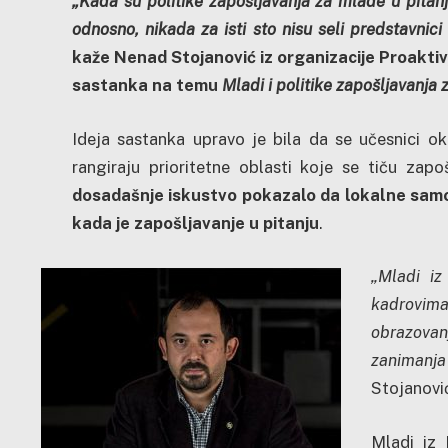
„Kada su politike zapošljavanja za mlade u pitanju
odnosno, nikada za isti sto nisu seli predstavnici 
kaže Nenad Stojanović iz organizacije Proaktiv
sastanka na temu
Mladi i politike zapošljavanja
Ideja sastanka upravo je bila da se učesnici ok
rangiraju prioritetne oblasti koje se tiču zapoš
dosadašnje iskustvo pokazalo da lokalne sam
kada je zapošljavanje u pitanju
.
„Mladi iz
kadrovim
obrazova
zanimanj
Stojanovi
Mladi iz 