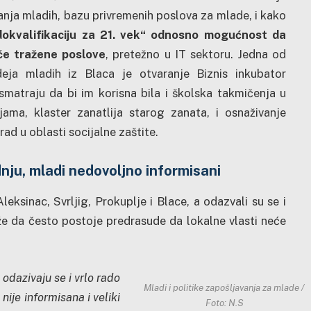
anja mladih, bazu privremenih poslova za mlade, i kako
dokvalifikaciju za 21. vek“ odnosno mogućnost da
če tražene poslove
, pretežno u IT sektoru. Jedna od
deja mladih iz Blaca je otvaranje Biznis inkubator
 smatraju da bi im korisna bila i školska takmičenja u
ejama, klaster zanatlija starog zanata, i osnaživanje
rad u oblasti socijalne zaštite.
ju, mladi nedovoljno informisani
eksinac, Svrljig, Prokuplje i Blace, a odazvali su se i
že da često postoje predrasude da lokalne vlasti neće
odazivaju se i vrlo rado
Mladi i politike zapošljavanja za mlade /
 nije informisana i veliki
Foto: N.S