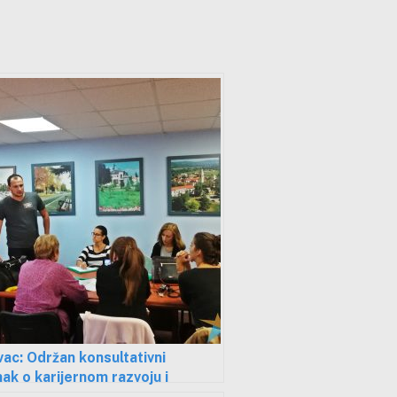
ac: Održan konsultativni
ak o karijernom razvoju i
jivosti mladih