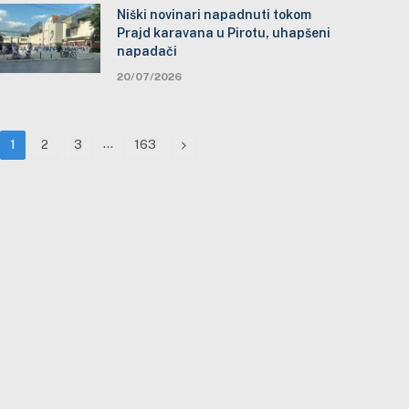
Niški novinari napadnuti tokom
Prajd karavana u Pirotu, uhapšeni
napadači
20/07/2026
…
Next
1
2
3
163