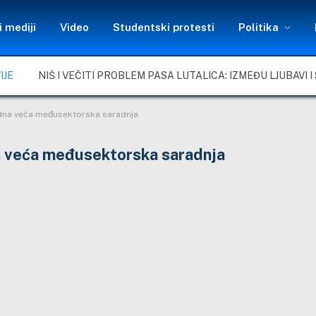
 mediji
Video
Studentski protesti
Politika
IJE
dna veća međusektorska saradnja
a veća međusektorska saradnja