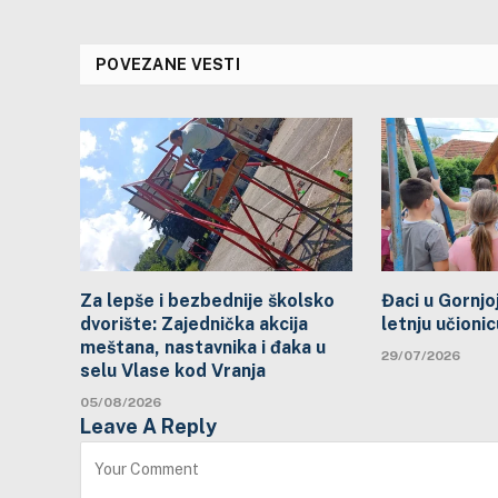
POVEZANE VESTI
Za lepše i bezbednije školsko
Đaci u Gornjoj
dvorište: Zajednička akcija
letnju učionic
meštana, nastavnika i đaka u
29/07/2026
selu Vlase kod Vranja
05/08/2026
Leave A Reply