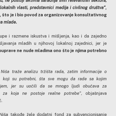
, ne postoji aktivna saradnja svih relevantnih sektora,
lokalnih vlasti, predstavnici medija i civilnog društva“
,
, što je i bio povod za organizovanje konsultativnog
 za mlade
.
upe i razmene iskustva i mišljenja, kao i da zajedno
ljavanja mladih u njihovoj lokalnoj zajednici, jer je
ouprave ne nude mladima ono što je njima potrebno
 Niša traže analizu tržišta rada, zatim informacije o
a koji su potrebni, šta sve mogu da rade sa kojim
njem, jer su uočili da se mnogo ljudi obučava za
a za koja ne postoje realne potrebe“
, objašnjava
ć.
Niša takođe žele dodatni fond za subvencionisanje