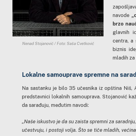
zapošljav
navode
„
brzo nau
glavnih i
centra, a
Nenad Stojanović / Foto: Saša Cvetković
biznis id
mladih za 
Lokalne samouprave spremne na saradn
Na sastanku je bilo 35 učesnika iz opština Niš, Al
predstavnici lokalnih samouprava. Stojanović ka
da sarađuju, međutim navodi:
„Naše iskustvo je da su zaista spremni za saradnju, 
učestvuju, i postoji volja. Što se tiče mladih, većina