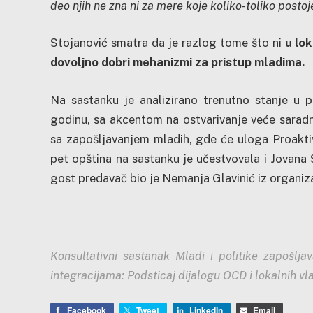
deo njih ne zna ni za mere koje koliko-toliko postoj
Stojanović smatra da je razlog tome što ni
u lok
dovoljno dobri mehanizmi za pristup mladima.
Na sastanku je analizirano trenutno stanje u p
godinu, sa akcentom na ostvarivanje veće saradnje
sa zapošljavanjem mladih, gde će uloga Proaktiv
pet opština na sastanku je učestvovala i Jovana S
gost predavač bio je Nemanja Glavinić iz organiza
Konsultativni sastanak Mladi i politike zapošlj
integracijama: Podsticaj dijalogu OCD i lokalnih vlas
Facebook
Tweet
LinkedIn
Email