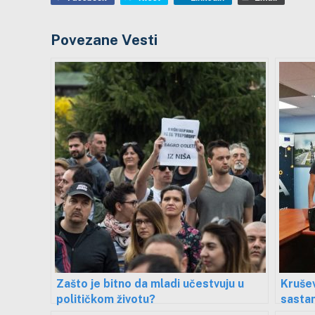
Povezane Vesti
Zašto je bitno da mladi učestvuju u
Krušev
političkom životu?
sastan
zapošl