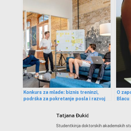
Konkurs za mlade: biznis treninzi,
O zapo
podrška za pokretanje posla i razvoj
Blacu
karijere
Tatjana Đukić
Studentkinja doktorskih akademskih stud