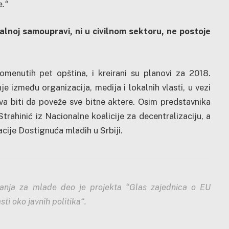
e.“
alnoj samoupravi, ni u civilnom sektoru, ne postoje
omenutih pet opština, i kreirani su planovi za 2018.
 između organizacija, medija i lokalnih vlasti, u vezi
a biti da poveže sve bitne aktere. Osim predstavnika
trahinić iz Nacionalne koalicije za decentralizaciju, a
cije Dostignuća mladih u Srbiji.
avanja za mlade deo je projekta “Glas zajednica o EU
ti oko javnih politika“.