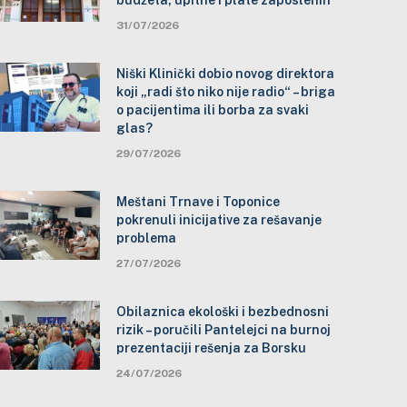
budžeta, upitne i plate zaposlenih
31/07/2026
Niški Klinički dobio novog direktora
koji „radi što niko nije radio“ – briga
o pacijentima ili borba za svaki
glas?
29/07/2026
Meštani Trnave i Toponice
pokrenuli inicijative za rešavanje
problema
27/07/2026
Obilaznica ekološki i bezbednosni
rizik – poručili Pantelejci na burnoj
prezentaciji rešenja za Borsku
24/07/2026