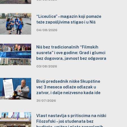
“Liceulice” – magazin koji pomaže
teže zapošljivima stigao i u Niš
04/08/2026
Niš bez tradicionalnih “Filmskih
susreta” i ove godine: Grad i glumci
bez dogovora, javnost bez odgovora
03/08/2026
Bivši predsednik niške Skupštine
već 3 meseca odlaže odlazak u
zatvor, i dalje neizvesno kada ide
31/07/2026
Vlast nastavlja s pritiscima na niški
Filozofski – još studenata bez