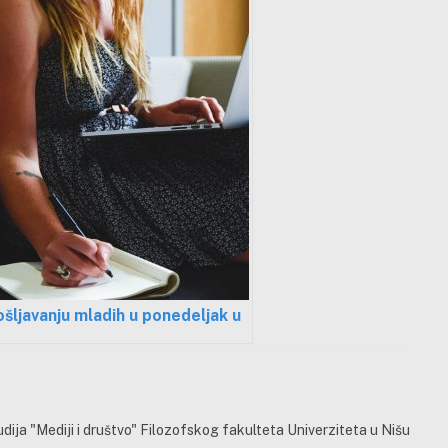
šljavanju mladih u ponedeljak u
ija "Mediji i društvo" Filozofskog fakulteta Univerziteta u Nišu