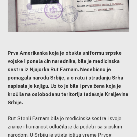
Prva Amerikanka koja je obukla uniformu srpske
vojske i ponela čin narednika, bila je medicinska
sestra iz Njujorka Rut Farnam. Nesebično je
pomagala narodu Srbije, a o ratu i stradanju Srba
napisala je knjigu. Uz to je bila i prva žena koja je
kročila na oslobođenu teritoriju tadašnje Kraljevine
Srbije.
Rut Stenli Farnam bila je medicinska sestra i svoje
znanje i humanost odlučila je da podeli i sa srpskim
narodom. U Srbiju je stigla još za vreme Prvog