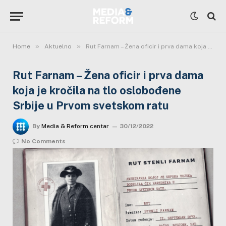
»
»
Home
Aktuelno
Rut Farnam – Žena oficir i prva dama koja je kročila na tlo oslobođene Srbije u Prvom svetskom ratu
Rut Farnam – Žena oficir i prva dama
koja je kročila na tlo oslobođene
Srbije u Prvom svetskom ratu
By
Media & Reform centar
30/12/2022
No Comments