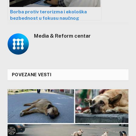
Borba protiv terorizma i ekološka
bezbednost u fokusu naučnog
programa u kojem učestvuje i Srbija
Media & Reform centar
POVEZANE VESTI