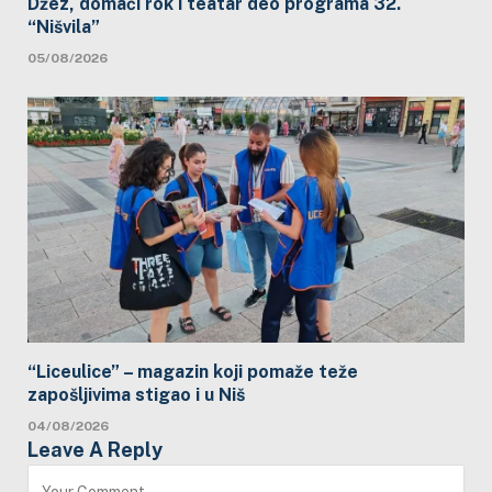
Džez, domaći rok i teatar deo programa 32.
“Nišvila”
05/08/2026
“Liceulice” – magazin koji pomaže teže
zapošljivima stigao i u Niš
04/08/2026
Leave A Reply