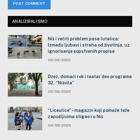
ANALIZIRALI SMO
Niš i večiti problem pasa lutalica:
Između ljubavi i straha od životinja, uz
ignorisanje sopstvenih propisa
06/08/2026
Džez, domaći rok i teatar deo programa
32. “Nišvila”
05/08/2026
“Liceulice” – magazin koji pomaže teže
zapošljivima stigao i u Niš
04/08/2026