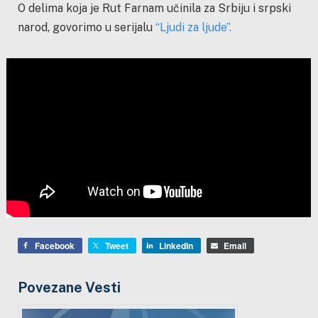
O delima koja je Rut Farnam učinila za Srbiju i srpski
narod, govorimo u serijalu
“Ljudi za ljude”.
Facebook
Tweet
LinkedIn
Email
Povezane Vesti