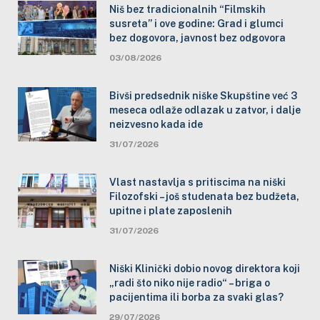
Niš bez tradicionalnih “Filmskih
susreta” i ove godine: Grad i glumci
bez dogovora, javnost bez odgovora
03/08/2026
Bivši predsednik niške Skupštine već 3
meseca odlaže odlazak u zatvor, i dalje
neizvesno kada ide
31/07/2026
Vlast nastavlja s pritiscima na niški
Filozofski – još studenata bez budžeta,
upitne i plate zaposlenih
31/07/2026
Niški Klinički dobio novog direktora koji
„radi što niko nije radio“ – briga o
pacijentima ili borba za svaki glas?
29/07/2026