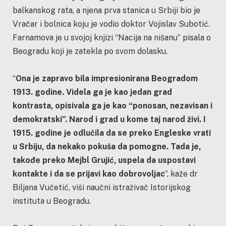
balkanskog rata, a njena prva stanica u Srbiji bio je
Vračar i bolnica koju je vodio doktor Vojislav Subotić.
Farnamova je u svojoj knjizi “Nacija na nišanu” pisala o
Beogradu koji je zatekla po svom dolasku.
“
Ona je zapravo bila impresionirana Beogradom
1913. godine. Videla ga je kao jedan grad
kontrasta, opisivala ga je kao “ponosan, nezavisan i
demokratski”. Narod i grad u kome taj narod živi. I
1915. godine je odlučila da se preko Engleske vrati
u Srbiju, da nekako pokuša da pomogne. Tada je,
takođe preko Mejbl Grujić, uspela da uspostavi
kontakte i da se prijavi kao dobrovoljac
”, kaže dr
Biljana Vučetić, viši naučni istraživač Istorijskog
instituta u Beogradu.