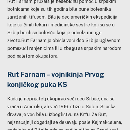
Rut Farnam pružala je nesebičnu pomoć u srpskim
bolnicama koje su tih godina bile pune bolesnika
zaraženih tifusom. Bila je deo američkih ekspedicija
koje su činili lekari i medicinske sestre koji su se u
Srbiji borili sa bolešću koja je odnela mnoge
živote.Rut Farnam je obišla veći deo Srbije uglavnom
pomažući ranjenicima ili u zbegu sa srpskim narodom
pod naletom okupatora.
Rut Farnam – vojnikinja Prvog
konjičkog puka KS
Kada je neprijatelj okupirao veći deo Srbije, ona se
vraća u Ameriku, ali već 1916. stiže u Solun. Srpska
država je već bila u izbeglištvu na Krfu. Za Rut,
najznačajniji događaji se dešavaju posle Kajmakčalana,