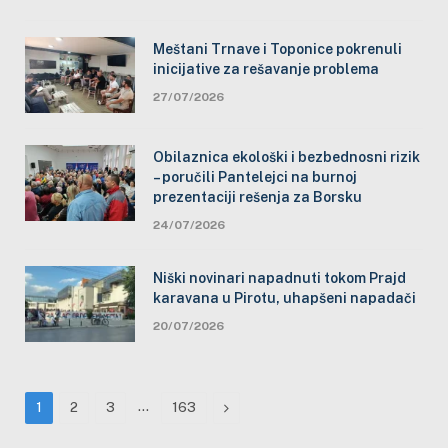
Meštani Trnave i Toponice pokrenuli
inicijative za rešavanje problema
27/07/2026
Obilaznica ekološki i bezbednosni rizik
– poručili Pantelejci na burnoj
prezentaciji rešenja za Borsku
24/07/2026
Niški novinari napadnuti tokom Prajd
karavana u Pirotu, uhapšeni napadači
20/07/2026
…
Next
1
2
3
163