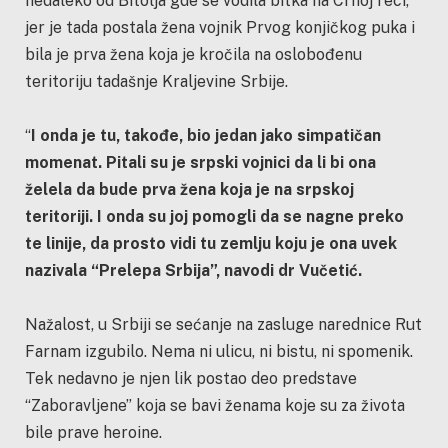
nedaleko od Bitolja gde se vodila bitka na Crnoj reci,
jer je tada postala žena vojnik Prvog konjičkog puka i
bila je prva žena koja je kročila na oslobođenu
teritoriju tadašnje Kraljevine Srbije.
“
I onda je tu, takođe, bio jedan jako simpatičan
momenat. Pitali su je srpski vojnici da li bi ona
želela da bude prva žena koja je na srpskoj
teritoriji. I onda su joj pomogli da se nagne preko
te linije, da prosto vidi tu zemlju koju je ona uvek
nazivala “Prelepa Srbija”, navodi dr Vučetić.
Nažalost, u Srbiji se sećanje na zasluge narednice Rut
Farnam izgubilo. Nema ni ulicu, ni bistu, ni spomenik.
Tek nedavno je njen lik postao deo predstave
“Zaboravljene” koja se bavi ženama koje su za života
bile prave heroine.