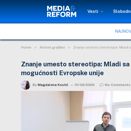
Vesti
Slobodni
NAJNOV
»
»
Home
Aktivni građani
Znanje umesto stereotipa: Mladi 
Znanje umesto stereotipa: Mladi sa 
mogućnosti Evropske unije
By
Magdalena Kostić
01/02/2026
No Comments