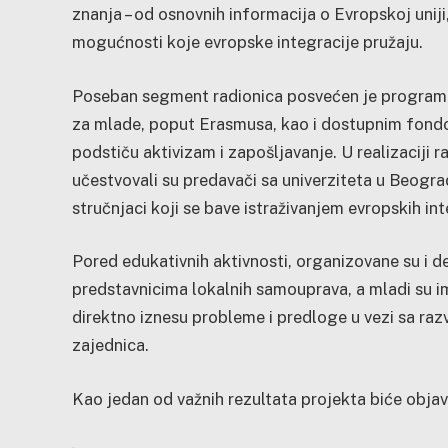
znanja – od osnovnih informacija o Evropskoj unij
mogućnosti koje evropske integracije pružaju.
Poseban segment radionica posvećen je program
za mlade, poput Erasmusa, kao i dostupnim fondo
podstiču aktivizam i zapošljavanje. U realizaciji r
učestvovali su predavači sa univerziteta u Beograd
stručnjaci koji se bave istraživanjem evropskih int
Pored edukativnih aktivnosti, organizovane su i d
predstavnicima lokalnih samouprava, a mladi su im
direktno iznesu probleme i predloge u vezi sa raz
zajednica.
Kao jedan od važnih rezultata projekta biće objavl