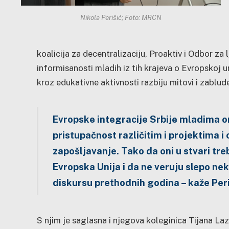
Nikola Perišić; Foto: MRCN
koalicija za decentralizaciju, Proaktiv i Odbor za l
informisanosti mladih iz tih krajeva o Evropskoj un
kroz edukativne aktivnosti razbiju mitovi i zablud
Evropske integracije Srbije mladima 
pristupačnost različitim i projektima 
zapošljavanje. Tako da oni u stvari tr
Evropska Unija i da ne veruju slepo n
diskursu prethodnih godina – kaže Peri
S njim je saglasna i njegova koleginica Tijana Laza