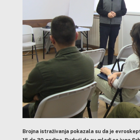
Brojna istraživanja pokazala su da je evroske