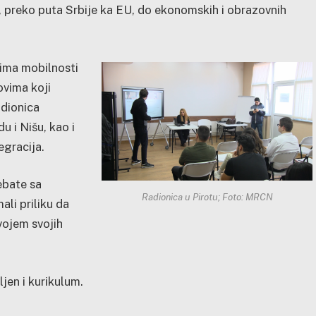
i, preko puta Srbije ka EU, do ekonomskih i obrazovnih
ima mobilnosti
vima koji
adionica
u i Nišu, kao i
egracija.
ebate sa
Radionica u Pirotu; Foto: MRCN
ali priliku da
vojem svojih
jen i kurikulum.