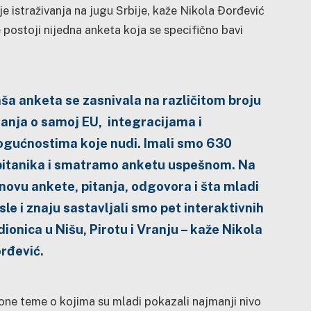
je istraživanja na jugu Srbije, kaže Nikola Đorđević
 postoji nijedna anketa koja se specifično bavi
ša anketa se zasnivala na različitom broju
tanja o samoj EU, integracijama i
gućnostima koje nudi. Imali smo 630
pitanika i smatramo anketu uspešnom. Na
novu ankete, pitanja, odgovora i šta mladi
sle i znaju sastavljali smo pet interaktivnih
dionica u Nišu, Pirotu i Vranju – kaže Nikola
rđević.
one teme o kojima su mladi pokazali najmanji nivo