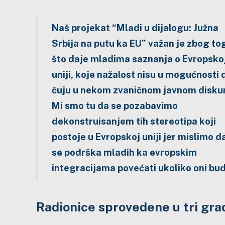
Naš projekat “Mladi u dijalogu: Južna
Srbija na putu ka EU” važan je zbog to
što daje mladima saznanja o Evropsko
uniji, koje nažalost nisu u mogućnosti 
čuju u nekom zvaničnom javnom disku
Mi smo tu da se pozabavimo
dekonstruisanjem tih stereotipa koji
postoje u Evropskoj uniji jer mislimo d
se podrška mladih ka evropskim
integracijama povećati ukoliko oni bud
Radionice sprovedene u tri gra