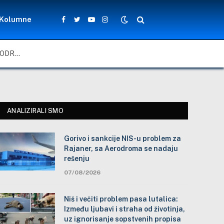
Kolumne
Facebook
Twitter
YouTube
Instagram
GORIVO I SANKCIJE NIS-U PROBLEM ZA RAJANER, SA AERODROMA SE NADAJU REŠENJU
ANALIZIRALI SMO
Gorivo i sankcije NIS-u problem za
Rajaner, sa Aerodroma se nadaju
rešenju
07/08/2026
Niš i večiti problem pasa lutalica:
Između ljubavi i straha od životinja,
uz ignorisanje sopstvenih propisa