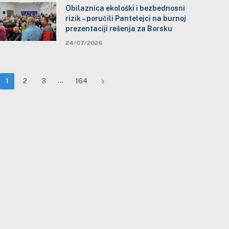
Obilaznica ekološki i bezbednosni
rizik – poručili Pantelejci na burnoj
prezentaciji rešenja za Borsku
24/07/2026
…
Next
1
2
3
164