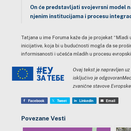
On će predstavljati svojevrsni model 
njenim institucijama i procesu integrac
Tatjana u ime Foruma kaže da je projekat “Mladi u
inicijative, koja bi u budućnosti mogla da se prošir
informisanosti i učešća mladih u procesu evropski
Ovaj tekst je napravljen uz
isključivo je odgovoranMedi
zvanične stavove Evropske 
Facebook
Tweet
LinkedIn
Email
Povezane Vesti