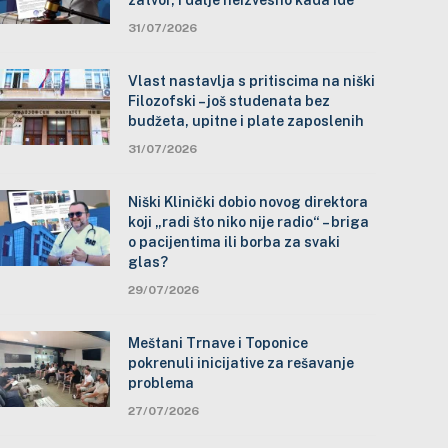
zatvor, i dalje neizvesno kada ide
31/07/2026
Vlast nastavlja s pritiscima na niški
Filozofski – još studenata bez
budžeta, upitne i plate zaposlenih
31/07/2026
Niški Klinički dobio novog direktora
koji „radi što niko nije radio“ – briga
o pacijentima ili borba za svaki
glas?
29/07/2026
Meštani Trnave i Toponice
pokrenuli inicijative za rešavanje
problema
27/07/2026