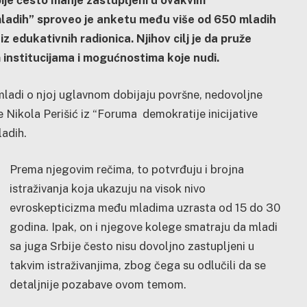
bije često manje zastupljeni u ovakvim
 mladih” sproveo je anketu među više od 650 mladih
z edukativnih radionica. Njihov cilj je da pruže
m institucijama i mogućnostima koje nudi.
 mladi o njoj uglavnom dobijaju površne, nedovoljne
 Nikola Perišić iz “Foruma demokratije inicijative
ladih.
Prema njegovim rečima, to potvrđuju i brojna
istraživanja koja ukazuju na visok nivo
evroskepticizma među mladima uzrasta od 15 do 30
godina. Ipak, on i njegove kolege smatraju da mladi
sa juga Srbije često nisu dovoljno zastupljeni u
takvim istraživanjima, zbog čega su odlučili da se
detaljnije pozabave ovom temom.