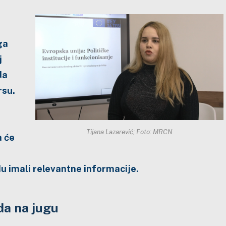
ga
j
da
rsu.
Tijana Lazarević; Foto: MRCN
a će
u imali relevantne informacije.
da na jugu