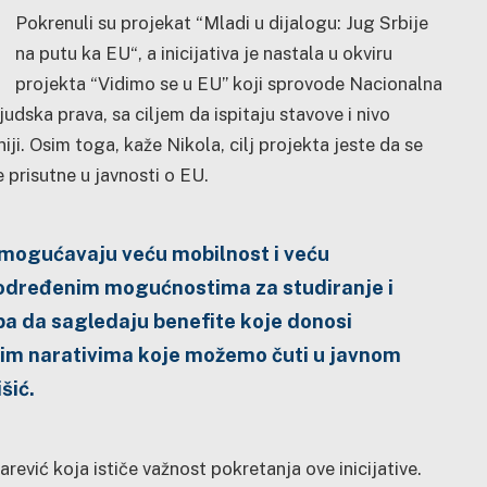
Pokrenuli su projekat “Mladi u dijalogu: Jug Srbije
na putu ka EU“, a inicijativa je nastala u okviru
projekta “Vidimo se u EU” koji sprovode Nacionalna
judska prava, sa ciljem da ispitaju stavove i nivo
iji. Osim toga, kaže Nikola, cilj projekta jeste da se
e prisutne u javnosti o EU.
omogućavaju veću mobilnost i veću
i određenim mogućnostima za studiranje i
eba da sagledaju benefite koje donosi
ekim narativima koje možemo čuti u javnom
šić.
rević koja ističe važnost pokretanja ove inicijative.