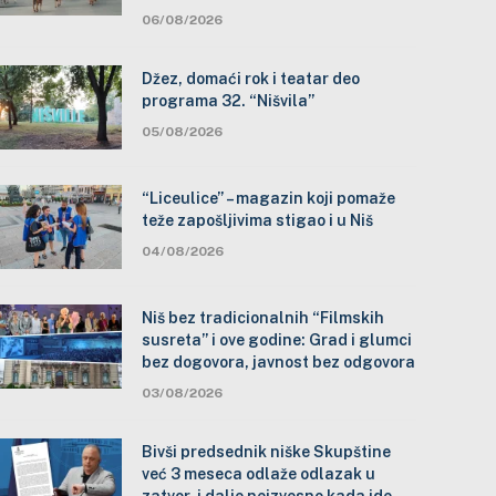
06/08/2026
Džez, domaći rok i teatar deo
programa 32. “Nišvila”
05/08/2026
“Liceulice” – magazin koji pomaže
teže zapošljivima stigao i u Niš
04/08/2026
Niš bez tradicionalnih “Filmskih
susreta” i ove godine: Grad i glumci
bez dogovora, javnost bez odgovora
03/08/2026
Bivši predsednik niške Skupštine
već 3 meseca odlaže odlazak u