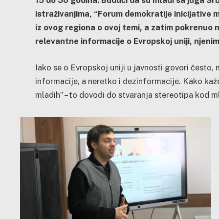
15 do 30 godina. Budući da su mladi sa juga Sr
istraživanjima, “Forum demokratije inicijative
iz ovog regiona o ovoj temi, a zatim pokrenuo ni
relevantne informacije o Evropskoj uniji, njeni
Iako se o Evropskoj uniji u javnosti govori često,
informacije, a neretko i dezinformacije. Kako kaže
mladih” – to dovodi do stvaranja stereotipa kod m