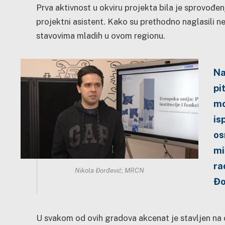
Prva aktivnost u okviru projekta bila je sprovođen
projektni asistent. Kako su prethodno naglasili ne
stavovima mladih u ovom regionu.
Na
pi
mo
is
os
mi
ra
Nikola Đorđević; MRCN
Đo
U svakom od ovih gradova akcenat je stavljen na 