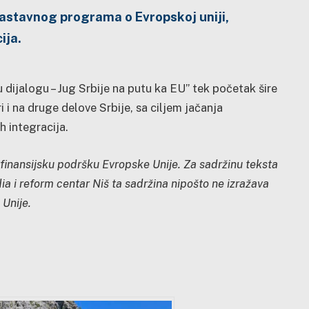
nastavnog programa o Evropskoj uniji,
ija.
 dijalogu – Jug Srbije na putu ka EU” tek početak šire
i i na druge delove Srbije, sa ciljem jačanja
h integracija.
 finansijsku podršku Evropske Unij
e. Za sadržinu teksta
a i reform centar Niš ta sadržina nipošto ne izražava
Unije.