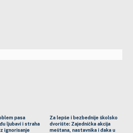
de „Štefica Cvek“
problem pasa
Za lepše i bezbednije školsko
đu ljubavi i straha
dvorište: Zajednička akcija
uz ignorisanje
meštana, nastavnika i đaka u