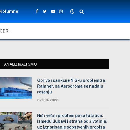
Kolumne
Facebook
Twitter
YouTube
Instagram
GORIVO I SANKCIJE NIS-U PROBLEM ZA RAJANER, SA AERODROMA SE NADAJU REŠENJU
ANALIZIRALI SMO
Gorivo i sankcije NIS-u problem za
Rajaner, sa Aerodroma se nadaju
rešenju
07/08/2026
Niš i večiti problem pasa lutalica:
Između ljubavi i straha od životinja,
uz ignorisanje sopstvenih propisa