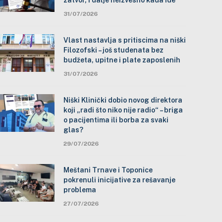
zatvor, i dalje neizvesno kada ide
31/07/2026
Vlast nastavlja s pritiscima na niški
Filozofski – još studenata bez
budžeta, upitne i plate zaposlenih
31/07/2026
Niški Klinički dobio novog direktora
koji „radi što niko nije radio“ – briga
o pacijentima ili borba za svaki
glas?
29/07/2026
Meštani Trnave i Toponice
pokrenuli inicijative za rešavanje
problema
27/07/2026