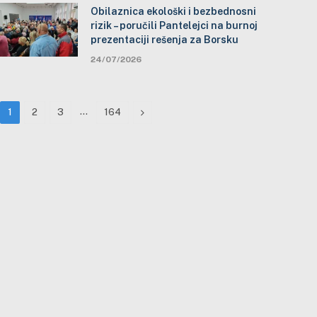
Obilaznica ekološki i bezbednosni
rizik – poručili Pantelejci na burnoj
prezentaciji rešenja za Borsku
24/07/2026
…
Next
1
2
3
164