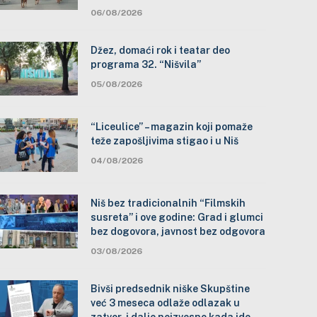
06/08/2026
Džez, domaći rok i teatar deo
programa 32. “Nišvila”
05/08/2026
“Liceulice” – magazin koji pomaže
teže zapošljivima stigao i u Niš
04/08/2026
Niš bez tradicionalnih “Filmskih
susreta” i ove godine: Grad i glumci
bez dogovora, javnost bez odgovora
03/08/2026
Bivši predsednik niške Skupštine
već 3 meseca odlaže odlazak u