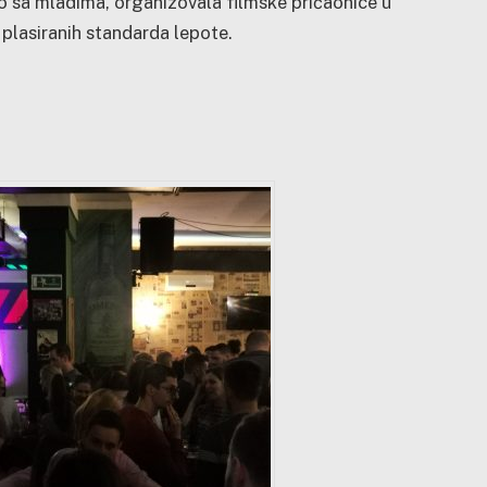
 sa mladima, organizovala filmske pričaonice u
plasiranih standarda lepote.