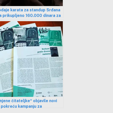
odaje karata za standup Srđana
a prikupljeno 160.000 dinara za
dnju „Humanka“
jene čitateljke“ objavile novi
, pokreću kampanju za
ljanje sredstva za dodelu