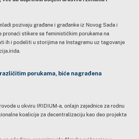
 mladi pozivaju građane i građanke iz Novog Sada i
e pronaći stikere sa feminističkim porukama na
ti ih i podeliti u storijima na Instagramu uz tagovanje
ja.irida.
 različitim porukama, biće nagrađena
rovode u okviru IRIDIUM-a, onlajn zajednice za rodnu
onalne koalicije za decentralizaciju kao deo projekta