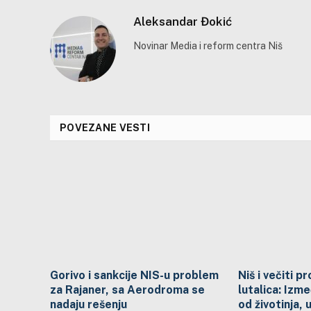
nagra
Aleksandar Đokić
Novinar Media i reform centra Niš
POVEZANE VESTI
Gorivo i sankcije NIS-u problem
Niš i večiti 
za Rajaner, sa Aerodroma se
lutalica: Izme
nadaju rešenju
od životinja, 