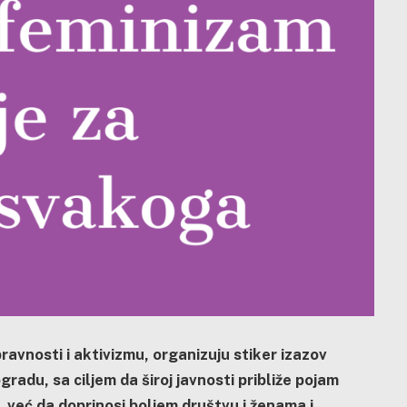
avnosti i aktivizmu, organizuju stiker izazov
adu, sa ciljem da široj javnosti približe pojam
, već da doprinosi boljem društvu i ženama i