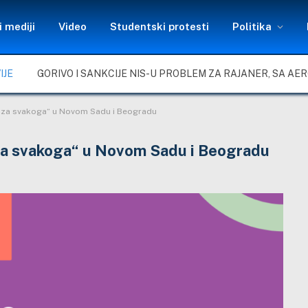
 mediji
Video
Studentski protesti
Politika
IJE
je za svakoga“ u Novom Sadu i Beogradu
 za svakoga“ u Novom Sadu i Beogradu