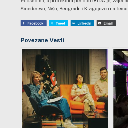
Podsetimo, u proteklom periodu IRIDA je, zajedno
Smederevu, Nišu, Beogradu i Kragujevcu na temu 
Facebook
Tweet
LinkedIn
Email
Povezane Vesti