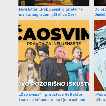
Novi bilten „Pobunjenih čitateljki“ u
Od pr
martu, nagradom „Štefica Cvek“
Dinčić
nastavljaju afirmaciju feminističke
izgra
književnosti
„Ćao svima“ – predstava Reflektor
„Pobun
teatra o influenserima i (ne)realnom
bilten
životu na društvenim mrežama
prikup