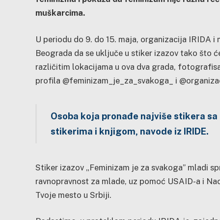
muškarcima.
U periodu do 9. do 15. maja, organizacija IRIDA i
Beograda da se uključe u stiker izazov tako što ć
različitim lokacijama u ova dva grada, fotografisa
profila @feminizam_je_za_svakoga_ i @organizaci
Osoba koja pronađe najviše stikera sa
stikerima i knjigom
, navode iz IRIDE.
Stiker izazov „Feminizam je za svakoga” mladi sp
ravnopravnost za mlade, uz pomoć USAID-a i Naci
Tvoje mesto u Srbiji.