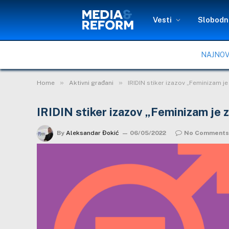
Vesti
Slobodni
NAJNOV
»
»
Home
Aktivni građani
IRIDIN stiker izazov „Feminizam 
IRIDIN stiker izazov „Feminizam je
By
Aleksandar Đokić
06/05/2022
No Comments