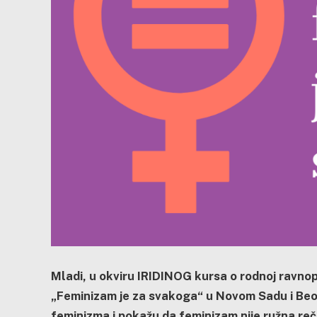
Mladi, u okviru IRIDINOG kursa o rodnoj ravnopr
„Feminizam je za svakoga“ u Novom Sadu i Beogr
feminizma i pokažu da feminizam nije ružna reč