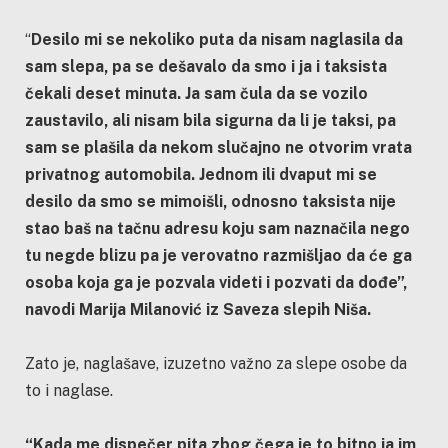
“
Desilo mi se nekoliko puta da nisam naglasila da
sam slepa, pa se dešavalo da smo i ja i taksista
čekali deset minuta. Ja sam čula da se vozilo
zaustavilo, ali nisam bila sigurna da li je taksi, pa
sam se plašila da nekom slučajno ne otvorim vrata
privatnog automobila. Jednom ili dvaput mi se
desilo da smo se mimoišli, odnosno taksista nije
stao baš na tačnu adresu koju sam naznačila nego
tu negde blizu pa je verovatno razmišljao da će ga
osoba koja ga je pozvala videti i pozvati da dođe”,
navodi Marija Milanović iz Saveza slepih Niša.
Zato je, naglašave, izuzetno važno za slepe osobe da
to i naglase.
“Kada me dispečer pita zbog čega je to bitno ja im