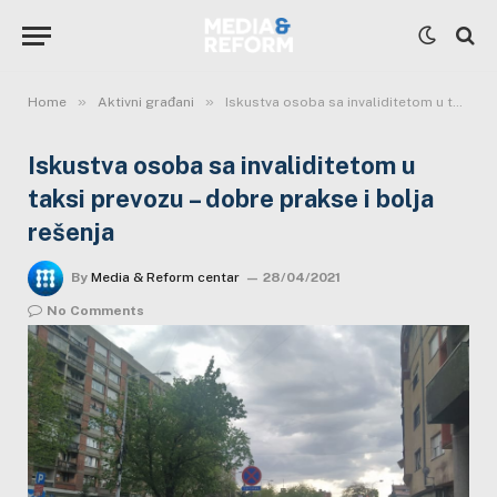
»
»
Home
Aktivni građani
Iskustva osoba sa invaliditetom u taksi prevozu – dobre prakse i bolja rešenja
Iskustva osoba sa invaliditetom u
taksi prevozu – dobre prakse i bolja
rešenja
By
Media & Reform centar
28/04/2021
No Comments