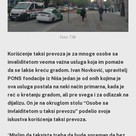
Foto: T.M.
Korišćenje taksi prevoza je za mnoge osobe sa
invaliditetom veoma važna usluga koja im pomaže
da se lakše kreću gradom. Ivan Novković, upravitelj
PONS fondacije iz Niša jedan je od onih kojima je
ova usluga postala na neki način primarna, kada je
reč o kretanju gradom, ali pre svega i za odlazak na
dijalizu. On je na okruglom stolu “Osobe sa
invlaiditetom u taksi prevozu” podelio svoja
iskustva korišćenja taksi prevoza.
“
Mislim da taksista treba da bude spreman da bez