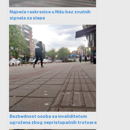
Najveće raskrsnice u Nišu bez zvučnih
signala za slepe
Bezbednost osoba sa invaliditetom
ugrožena zbog nepristupačnih trotoara