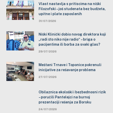
Vlast nastavlja s pritiscima na niški
Filozofski – još studenata bez budžeta,
upitne i plate zaposlenih
31/07/2026
Niški Klinički dobio novog direktora koji
„radi što niko nije radio“ – briga o
pacijentima ili borba za svaki glas?
29/07/2026
Meštani Trnave i Toponice pokrenuli
inicijative za rešavanje problema
27/07/2026
Obilaznica ekološki i bezbednosni rizik
– poručili Pantelejci na burnoj
prezentaciji rešenja za Borsku
24/07/2026