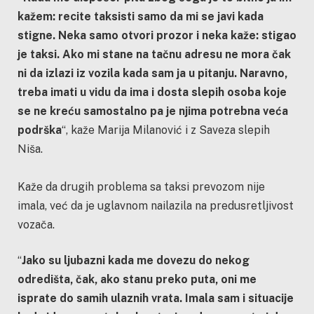
kažem: recite taksisti samo da mi se javi kada
stigne. Neka samo otvori prozor i neka kaže: stigao
je taksi. Ako mi stane na tačnu adresu ne mora čak
ni da izlazi iz vozila kada sam ja u pitanju. Naravno,
treba imati u vidu da ima i dosta slepih osoba koje
se ne kreću samostalno pa je njima potrebna veća
podrška
“, kaže Marija Milanović i z Saveza slepih
Niša.
Kaže da drugih problema sa taksi prevozom nije
imala, već da je uglavnom nailazila na predusretljivost
vozača.
“
Jako su ljubazni kada me dovezu do nekog
odredišta, čak, ako stanu preko puta, oni me
isprate do samih ulaznih vrata. Imala sam i situacije