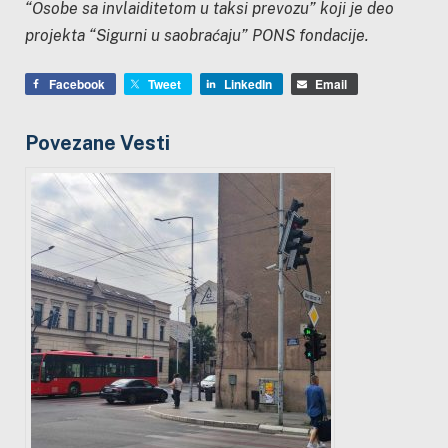
“Osobe sa invlaiditetom u taksi prevozu” koji je deo
projekta “Sigurni u saobraćaju” PONS fondacije.
Facebook
Tweet
LinkedIn
Email
Povezane Vesti