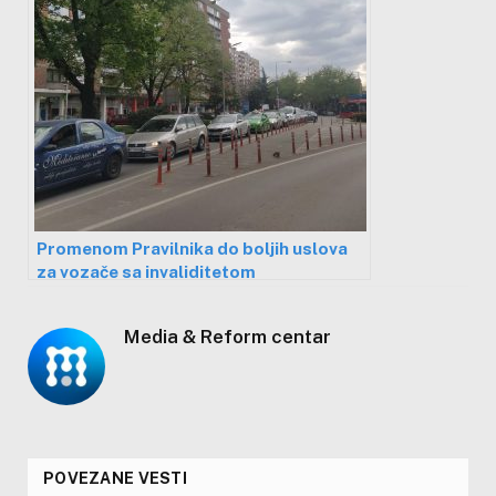
Promenom Pravilnika do boljih uslova
za vozače sa invaliditetom
Media & Reform centar
POVEZANE VESTI