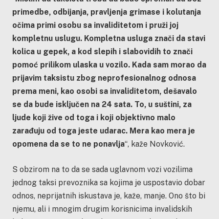
primedbe, odbijanja, pravljenja grimase i kolutanja
očima primi osobu sa invaliditetom i pruži joj
kompletnu uslugu. Kompletna usluga znači da stavi
kolica u gepek, a kod slepih i slabovidih to znači
pomoć prilikom ulaska u vozilo. Kada sam morao da
prijavim taksistu zbog neprofesionalnog odnosa
prema meni, kao osobi sa invaliditetom, dešavalo
se da bude isključen na 24 sata. To, u suštini, za
ljude koji žive od toga i koji objektivno malo
zarađuju od toga jeste udarac. Mera kao mera je
opomena da se to ne ponavlja
“, kaže Novković.
S obzirom na to da se sada uglavnom vozi vozilima
jednog taksi prevoznika sa kojima je uspostavio dobar
odnos, neprijatnih iskustava je, kaže, manje. Ono što bi
njemu, ali i mnogim drugim korisnicima invalidskih