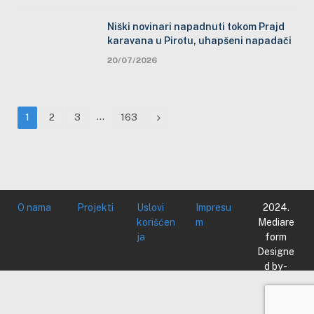
Niški novinari napadnuti tokom Prajd
karavana u Pirotu, uhapšeni napadači
20/07/2026
…
Next
1
2
3
163
O nama
Projekti
Uslovi
Impresu
2024.
korišćen
m
Mediare
ja
form
Designe
d by -
Mediare
form