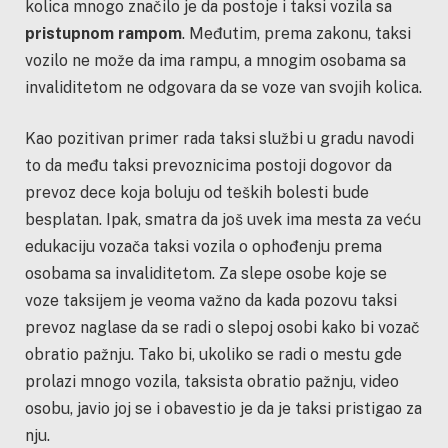
kolica mnogo značilo je da postoje i taksi vozila sa
pristupnom rampom
. Međutim, prema zakonu, taksi
vozilo ne može da ima rampu, a mnogim osobama sa
invaliditetom ne odgovara da se voze van svojih kolica.
Kao pozitivan primer rada taksi službi u gradu navodi
to da među taksi prevoznicima postoji dogovor da
prevoz dece koja boluju od teških bolesti bude
besplatan. Ipak, smatra da još uvek ima mesta za veću
edukaciju vozača taksi vozila o ophođenju prema
osobama sa invaliditetom. Za slepe osobe koje se
voze taksijem je veoma važno da kada pozovu taksi
prevoz naglase da se radi o slepoj osobi kako bi vozač
obratio pažnju. Tako bi, ukoliko se radi o mestu gde
prolazi mnogo vozila, taksista obratio pažnju, video
osobu, javio joj se i obavestio je da je taksi pristigao za
nju.