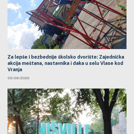
Za lepše i bezbednije školsko dvorište: Zajednička
akcija meštana, nastavnika i đaka u selu Vlase kod
Vranja
05/08/2026