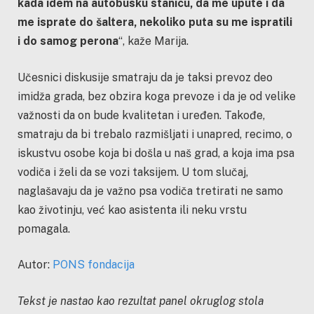
kada idem na autobusku stanicu, da me upute i da
me isprate do šaltera, nekoliko puta su me ispratili
i do samog perona
“, kaže Marija.
Učesnici diskusije smatraju da je taksi prevoz deo
imidža grada, bez obzira koga prevoze i da je od velike
važnosti da on bude kvalitetan i uređen. Takođe,
smatraju da bi trebalo razmišljati i unapred, recimo, o
iskustvu osobe koja bi došla u naš grad, a koja ima psa
vodiča i želi da se vozi taksijem. U tom slučaj,
naglašavaju da je važno psa vodiča tretirati ne samo
kao životinju, već kao asistenta ili neku vrstu
pomagala.
Autor:
PONS fondacija
Tekst je nastao kao rezultat panel okruglog stola