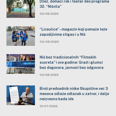
Džez, domaći rok i teatar deo programa
32. “Nišvila”
05/08/2026
“Liceulice” – magazin koji pomaže teže
zapošljivima stigao i u Niš
04/08/2026
Niš bez tradicionalnih “Filmskih
susreta” i ove godine: Grad i glumci
bez dogovora, javnost bez odgovora
03/08/2026
Bivši predsednik niške Skupštine već 3
meseca odlaže odlazak u zatvor, i dalje
neizvesno kada ide
31/07/2026