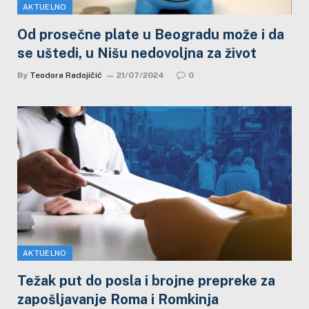
AKTUELNO
Od prosečne plate u Beogradu može i da
se uštedi, u Nišu nedovoljna za život
By
Teodora Radojičić
21/07/2024
0
AKTUELNO
Težak put do posla i brojne prepreke za
zapošljavanje Roma i Romkinja