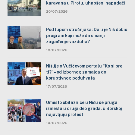
karavana u Pirotu, uhapšeni napadači
20/07/2026
Pod lupom stručnjaka: Da li je Niš dobio
program koji može da smanji
zagađenje vazduha?
18/07/2026
Nišlije o Vučićevom portalu “Ko si bre
ti?” – od izbornog zamajca do
koruptivnog poduhvata
17/07/2026
Umesto obilaznice u Nišu se pruga
izmešta u drugi deo grada, u Borskoj
najavljuju protest
14/07/2026