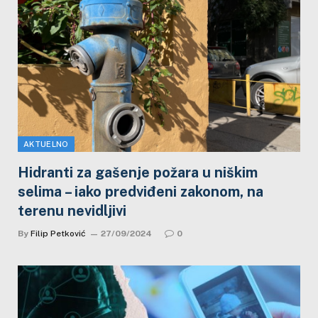
AKTUELNO
Hidranti za gašenje požara u niškim
selima – iako predviđeni zakonom, na
terenu nevidljivi
By
Filip Petković
27/09/2024
0