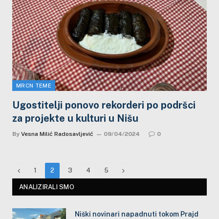
MRCN TEME
Ugostitelji ponovo rekorderi po podršci
za projekte u kulturi u Nišu
By
Vesna Milić Radosavljević
09/04/2024
0
Previous
Next
1
2
3
4
5
ANALIZIRALI SMO
Niški novinari napadnuti tokom Prajd