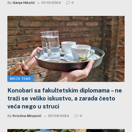
By
Ganja Nikolić
01/10/2024
0
MRCN TEME
Konobari sa fakultetskim diplomama – ne
traži se veliko iskustvo, a zarada često
veća nego u struci
By
Kristina Milojević
30/09/2024
0