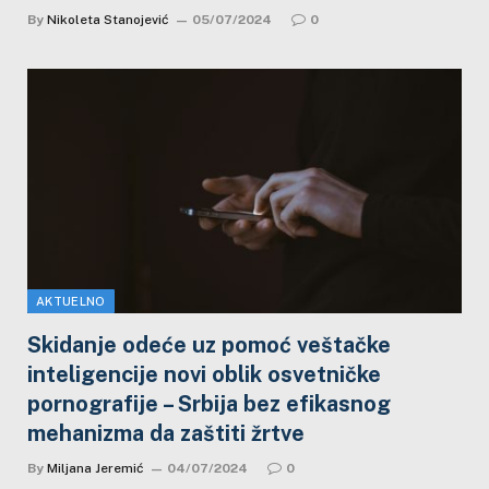
By
Nikoleta Stanojević
05/07/2024
0
AKTUELNO
Skidanje odeće uz pomoć veštačke
inteligencije novi oblik osvetničke
pornografije – Srbija bez efikasnog
mehanizma da zaštiti žrtve
By
Miljana Jeremić
04/07/2024
0