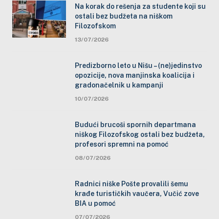
Na korak do rešenja za studente koji su
ostali bez budžeta na niškom
Filozofskom
13/07/2026
Predizborno leto u Nišu – (ne)jedinstvo
opozicije, nova manjinska koalicija i
gradonačelnik u kampanji
10/07/2026
Budući brucoši spornih departmana
niškog Filozofskog ostali bez budžeta,
profesori spremni na pomoć
08/07/2026
Radnici niške Pošte provalili šemu
krađe turističkih vaučera, Vučić zove
BIA u pomoć
07/07/2026