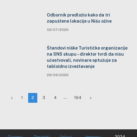
Odbornik predložio kako da tri
zapuštene lokacije u Nišu ožive
02/07/2026
Štandovi niške Turističke organizacije
na SNS skupu – direktor tvrdi da nisu
učestvovali, novinare optužuje za
tabloidno izveštavanje
29/06/2026
Previous
…
Next
1
2
3
4
164
O nama
Projekti
Uslovi
Impresu
2024.