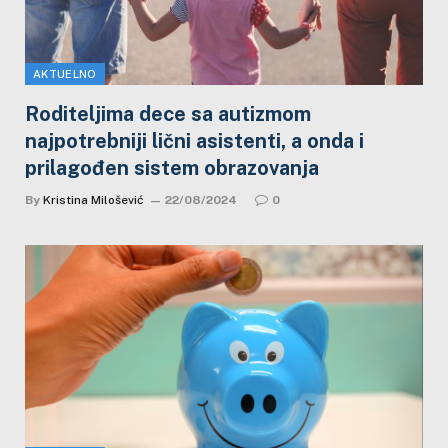
AKTUELNO
Roditeljima dece sa autizmom
najpotrebniji lični asistenti, a onda i
prilagođen sistem obrazovanja
By
Kristina Milošević
22/08/2024
0