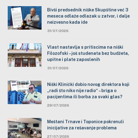
Bivši predsednik niške Skupštine već 3
meseca odlaže odlazak u zatvor, i dalje
neizvesno kada ide
31/07/2026
Vlast nastavlja s pritiscima na niški
Filozofski – još studenata bez budžeta,
upitne i plate zaposlenih
31/07/2026
Niški Klinički dobio novog direktora koji
„radi što niko nije radio“ – briga o
pacijentima ili borba za svaki glas?
29/07/2026
Meštani Trnave i Toponice pokrenuli
inicijative za rešavanje problema
27/07/2026