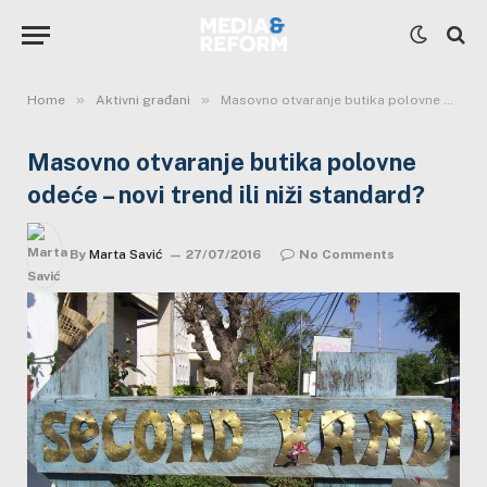
»
»
Home
Aktivni građani
Masovno otvaranje butika polovne odeće – novi trend ili niži standard?
Masovno otvaranje butika polovne
odeće – novi trend ili niži standard?
By
Marta Savić
27/07/2016
No Comments