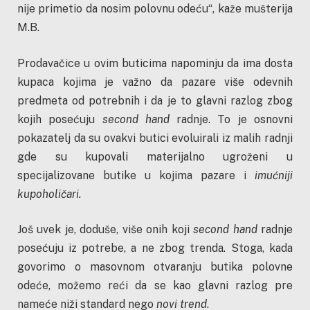
nije primetio da nosim polovnu odeću“, kaže mušterija
M.B.
Prodavačice u ovim buticima napominju da ima dosta
kupaca kojima je važno da pazare više odevnih
predmeta od potrebnih i da je to glavni razlog zbog
kojih posećuju
second hand
radnje. To je osnovni
pokazatelj da su ovakvi butici evoluirali iz malih radnji
gde su kupovali materijalno ugroženi u
specijalizovane butike u kojima pazare i
imućniji
kupoholičari.
Još uvek je, doduše, više onih koji
second hand
radnje
posećuju iz potrebe, a ne zbog trenda
.
Stoga, kada
govorimo o masovnom otvaranju butika polovne
odeće, možemo reći da se kao glavni razlog pre
nameće niži standard nego
novi trend
.