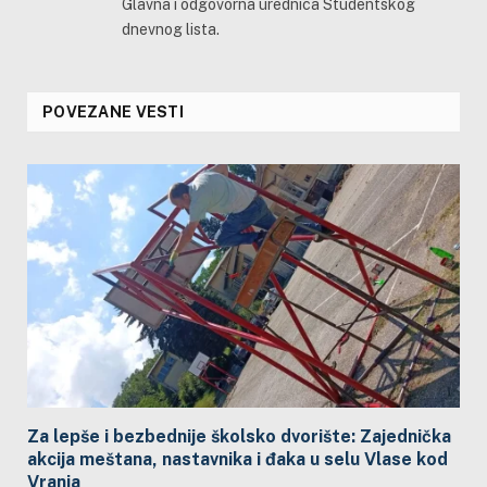
Glavna i odgovorna urednica Studentskog
dnevnog lista.
POVEZANE VESTI
Za lepše i bezbednije školsko dvorište: Zajednička
akcija meštana, nastavnika i đaka u selu Vlase kod
Vranja