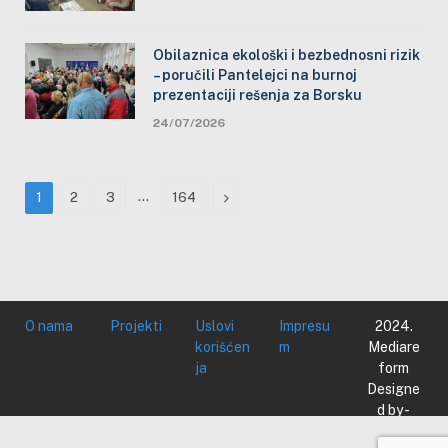
Obilaznica ekološki i bezbednosni rizik
– poručili Pantelejci na burnoj
prezentaciji rešenja za Borsku
24/07/2026
…
Next
1
2
3
164
O nama
Projekti
Uslovi
Impresu
2024.
korišćen
m
Mediare
ja
form
Designe
d by -
Mediare