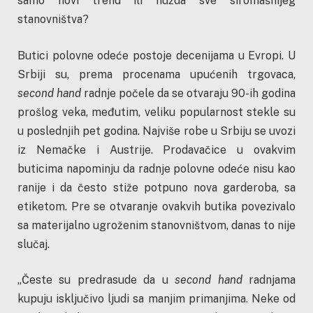
samo novi trend ili nužda sve siromašnijeg
stanovništva?
Butici polovne odeće postoje decenijama u Evropi. U
Srbiji su, prema procenama upućenih trgovaca,
second hand
radnje počele da se otvaraju 90-ih godina
prošlog veka, međutim, veliku popularnost stekle su
u poslednjih pet godina. Najviše robe u Srbiju se uvozi
iz Nemačke i Austrije. Prodavačice u ovakvim
buticima napominju da radnje polovne odeće nisu kao
ranije i da često stiže potpuno nova garderoba, sa
etiketom. Pre se otvaranje ovakvih butika povezivalo
sa materijalno ugroženim stanovništvom, danas to nije
slučaj.
„Česte su predrasude da u
second hand
radnjama
kupuju isključivo ljudi sa manjim primanjima. Neke od