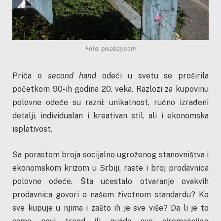
Foto: pixabay.com
Priča o
second hand
odeći u svetu se proširila
početkom 90-ih godina 20. veka. Razlozi za kupovinu
polovne odeće su razni: unikatnost, ručno izrađeni
detalji, individualan i kreativan stil, ali i ekonomska
isplativost.
Sa porastom broja socijalno ugroženog stanovništva i
ekonomskom krizom u Srbiji, raste i broj prodavnica
polovne odeće. Šta učestalo otvaranje ovakvih
prodavnica govori o našem životnom standardu? Ko
sve kupuje u njima i zašto ih je sve više? Da li je to