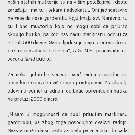
naših stalnih mušterija su na višim položajima i dosta
zarađuju. Ima tu i lekara i advokata… Oni jednostavno
ne žele da nose garderobu koju imaju svi. Naravno, tu
su i one mušterije koje ne mogu sebi da priušte
skuplje butike, pa kod nas nađu markiranu odeću za
300 ili 500 dinara. Samo ljudi koji imaju predrasude ne
pazare u ovakvim buticima“, kaže N.S., prodavačica u
second hand
butiku.
Za neke ljubitelje
second hand
radnji presudne su
cene koje su ovde i više nego pristupačne. Najskuplji
odevni predmet u jednom od bolje opremljenih butika
ne prelazi 2000 dinara.
„Nisam u mogućnosti da sebi priuštim markiranu
garderobu, pa zbog toga posećujem ovakve radnje.
Svašta može da se nađe za malo para, a niko do sada