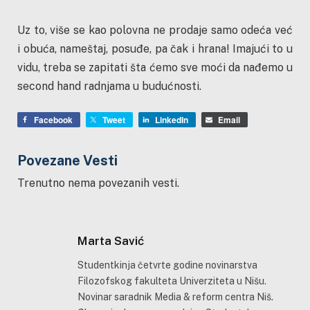
Uz to, više se kao polovna ne prodaje samo odeća već
i obuća, nameštaj, posuđe, pa čak i hrana! Imajući to u
vidu, treba se zapitati šta ćemo sve moći da nađemo u
second hand radnjama u budućnosti.
Facebook
Tweet
LinkedIn
Email
Povezane Vesti
Trenutno nema povezanih vesti.
Marta Savić
Studentkinja četvrte godine novinarstva
Filozofskog fakulteta Univerziteta u Nišu.
Novinar saradnik Media & reform centra Niš.