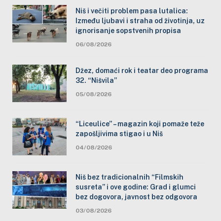
Niš i večiti problem pasa lutalica:
Između ljubavi i straha od životinja, uz
ignorisanje sopstvenih propisa
06/08/2026
Džez, domaći rok i teatar deo programa
32. “Nišvila”
05/08/2026
“Liceulice” – magazin koji pomaže teže
zapošljivima stigao i u Niš
04/08/2026
Niš bez tradicionalnih “Filmskih
susreta” i ove godine: Grad i glumci
bez dogovora, javnost bez odgovora
03/08/2026