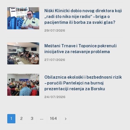
Niški Klinički dobio novog direktora koji
„radi što niko nije radio“ – briga o
pacijentima ili borba za svaki glas?
29/07/2026
Meštani Trnave i Toponice pokrenuli
inicijative za rešavanje problema
27/07/2026
Obilaznica ekološki i bezbednosni rizik
– poručili Pantelejci na burnoj
prezentaciji rešenja za Borsku
24/07/2026
…
Next
1
2
3
164