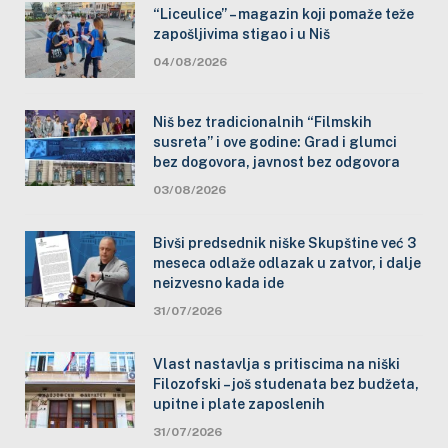
“Liceulice” – magazin koji pomaže teže
zapošljivima stigao i u Niš
04/08/2026
Niš bez tradicionalnih “Filmskih
susreta” i ove godine: Grad i glumci
bez dogovora, javnost bez odgovora
03/08/2026
Bivši predsednik niške Skupštine već 3
meseca odlaže odlazak u zatvor, i dalje
neizvesno kada ide
31/07/2026
Vlast nastavlja s pritiscima na niški
Filozofski – još studenata bez budžeta,
upitne i plate zaposlenih
31/07/2026