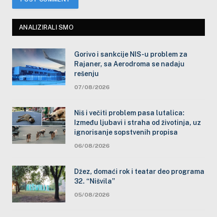
ANALIZIRALI SMO
Gorivo i sankcije NIS-u problem za
Rajaner, sa Aerodroma se nadaju
rešenju
07/08/2026
Niš i večiti problem pasa lutalica:
Između ljubavi i straha od životinja, uz
ignorisanje sopstvenih propisa
06/08/2026
Džez, domaći rok i teatar deo programa
32. “Nišvila”
05/08/2026