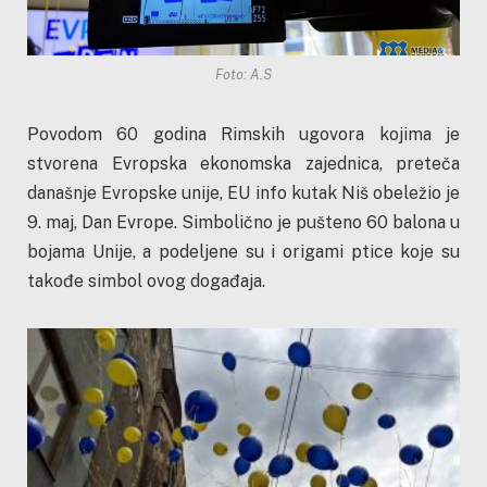
Foto: A.S
Povodom 60 godina Rimskih ugovora kojima je
stvorena Evropska ekonomska zajednica, preteča
današnje Evropske unije, EU info kutak Niš obeležio je
9. maj, Dan Evrope. Simbolično je pušteno 60 balona u
bojama Unije, a podeljene su i origami ptice koje su
takođe simbol ovog događaja.