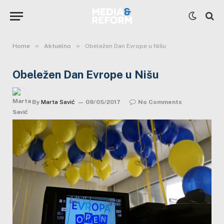
»
»
Home
Aktuelno
Obeležen Dan Evrope u Nišu
Obeležen Dan Evrope u Nišu
By
Marta Savić
09/05/2017
No Comments