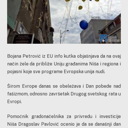
Bojana Petrović iz EU info kutka objašnjava da na ovaj
način žele da približe Uniju građanima Niša i regiona i
pojasni koje sve programe Evropska unija nudi.
Širom Evrope danas se obeležava i Dan pobede nad
fašizmom, odnosno završetak Drugog svetskog rata u
Evropi.
Pomoćnik gradonačelnika za privredu i investicije
Niša Dragoslav Pavlović ocenio je da se današnji dan