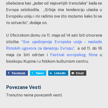
obeležava kao „jedan od najsvetijih trenutaka“ kada se
Evropa oslobodila. „Srbija ima tendenciju ulaska u
Evropsku uniju i mi radimo sve što možemo kako bi se
to ostvarilo“, dodaje on.
U Oficirskom domu će 11. maja od 14 sati biti otvorena
izložba
“Sve ujedinjenija Evropska unija – nasleđe
Rimskih ugovora za današnju Evropu”,
a od 11. do 16
maja će biti održan i
Festival evropskog filma
u
bioskopu Kupina i u Niškom kulturnom centru.
Facebook
Tweet
LinkedIn
Email
Povezane Vesti
Trenutno nema povezanih vesti.