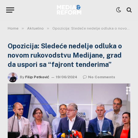
»
»
Home
Aktuelno
Opozicija: Sledeće nedelje odluka o novom rukovodstvu Medijane, grad da uspori sa “fajront tenderima”
Opozicija: Sledeće nedelje odluka o
novom rukovodstvu Medijane, grad
da uspori sa “fajront tenderima”
By
Filip Petković
19/06/2024
No Comments