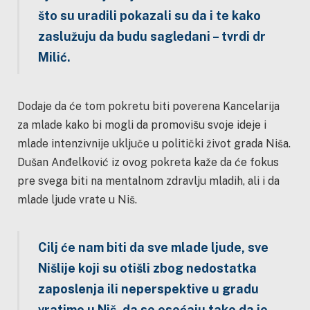
što su uradili pokazali su da i te kako
zaslužuju da budu sagledani – tvrdi dr
Milić.
Dodaje da će tom pokretu biti poverena Kancelarija
za mlade kako bi mogli da promovišu svoje ideje i
mlade intenzivnije uključe u politički život grada Niša.
Dušan Anđelković iz ovog pokreta kaže da će fokus
pre svega biti na mentalnom zdravlju mladih, ali i da
mlade ljude vrate u Niš.
Cilj će nam biti da sve mlade ljude, sve
Nišlije koji su otišli zbog nedostatka
zaposlenja ili neperspektive u gradu
vratimo u Niš, da se osećaju tako da je