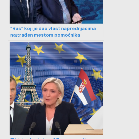
“Rus” koji je dao vlast naprednjacima
nagrađen mestom pomoćnika
gradonačelnika Niša