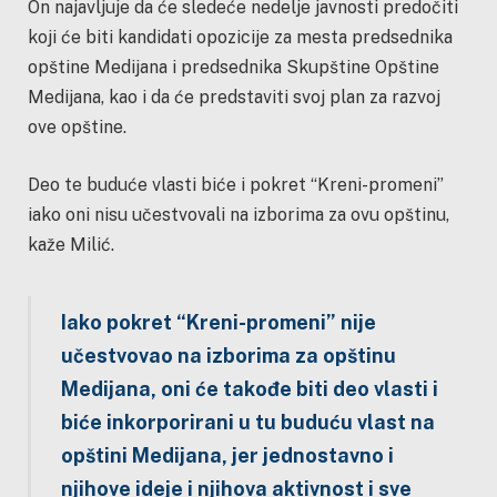
On najavljuje da će sledeće nedelje javnosti predočiti
koji će biti kandidati opozicije za mesta predsednika
opštine Medijana i predsednika Skupštine Opštine
Medijana, kao i da će predstaviti svoj plan za razvoj
ove opštine.
Deo te buduće vlasti biće i pokret “Kreni-promeni”
iako oni nisu učestvovali na izborima za ovu opštinu,
kaže Milić.
Iako pokret “Kreni-promeni” nije
učestvovao na izborima za opštinu
Medijana, oni će takođe biti deo vlasti i
biće inkorporirani u tu buduću vlast na
opštini Medijana, jer jednostavno i
njihove ideje i njihova aktivnost i sve