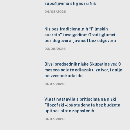
zapošljivima stigao i u Niš
04/08/2026
Niš bez tradicionalnih “Filmskih
susreta” i ove godine: Grad i glumci
bez dogovora, javnost bez odgovora
03/08/2026
Bivši predsednik niške Skupštine već 3
meseca odlaže odlazak u zatvor, i dalje
neizvesno kada ide
31/07/2026
Vlast nastavlja s pritiscima na niški
Filozofski – još studenata bez budžeta,
upitne i plate zaposlenih
31/07/2026