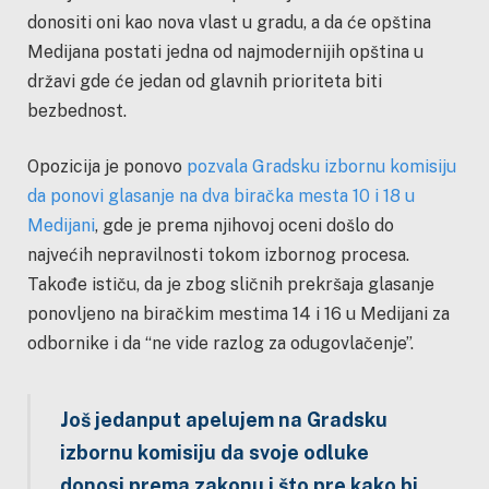
donositi oni kao nova vlast u gradu, a da će opština
Medijana postati jedna od najmodernijih opština u
državi gde će jedan od glavnih prioriteta biti
bezbednost.
Opozicija je ponovo
pozvala Gradsku izbornu komisiju
da ponovi glasanje na dva biračka mesta 10 i 18 u
Medijani
, gde je prema njihovoj oceni došlo do
najvećih nepravilnosti tokom izbornog procesa.
Takođe ističu, da je zbog sličnih prekršaja glasanje
ponovljeno na biračkim mestima 14 i 16 u Medijani za
odbornike i da “ne vide razlog za odugovlačenje”.
Još jedanput apelujem na Gradsku
izbornu komisiju da svoje odluke
donosi prema zakonu i što pre kako bi