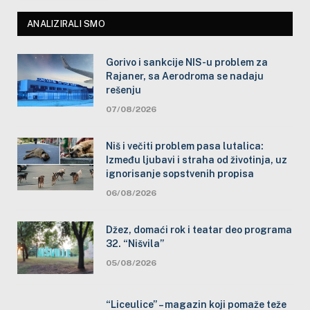
ANALIZIRALI SMO
Gorivo i sankcije NIS-u problem za
Rajaner, sa Aerodroma se nadaju
rešenju
07/08/2026
Niš i večiti problem pasa lutalica:
Između ljubavi i straha od životinja, uz
ignorisanje sopstvenih propisa
06/08/2026
Džez, domaći rok i teatar deo programa
32. “Nišvila”
05/08/2026
“Liceulice” – magazin koji pomaže teže