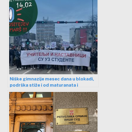
Niške gimnazije mesec dana u blokadi,
podrška stiže i od maturanata i
profesora svih 18 srednjih škola