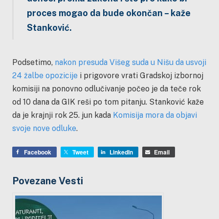
proces mogao da bude okončan – kaže
Stanković.
Podsetimo,
nakon presuda Višeg suda u Nišu da usvoji
24 žalbe opozicije
i prigovore vrati Gradskoj izbornoj
komisiji na ponovno odlučivanje počeo je da teče rok
od 10 dana da GIK reši po tom pitanju. Stanković kaže
da je krajnji rok 25. jun kada
Komisija mora da objavi
svoje nove odluke
.
Facebook
Tweet
LinkedIn
Email
Povezane Vesti