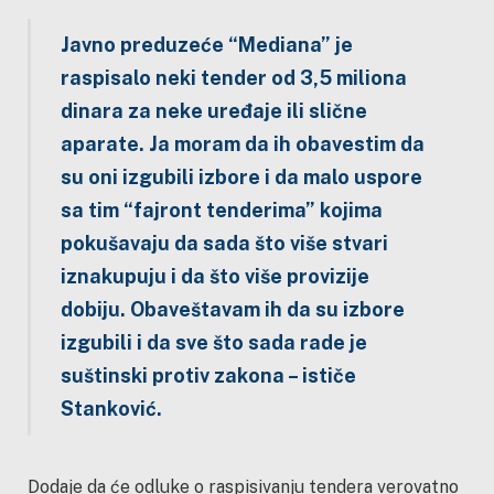
Javno preduzeće “Mediana” je
raspisalo neki tender od 3,5 miliona
dinara za neke uređaje ili slične
aparate. Ja moram da ih obavestim da
su oni izgubili izbore i da malo uspore
sa tim “fajront tenderima” kojima
pokušavaju da sada što više stvari
iznakupuju i da što više provizije
dobiju. Obaveštavam ih da su izbore
izgubili i da sve što sada rade je
suštinski protiv zakona – ističe
Stanković.
Dodaje da će odluke o raspisivanju tendera verovatno