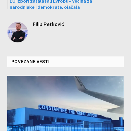
EU izbori zatalasali Evropu – većina za
narodnjake i demokrate, ojačala
desnica
Filip Petković
POVEZANE VESTI