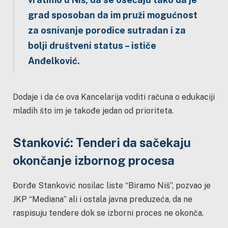
grad sposoban da im pruži mogućnost
za osnivanje porodice sutradan i za
bolji društveni status – ističe
Anđelković.
Dodaje i da će ova Kancelarija voditi računa o edukaciji
mladih što im je takođe jedan od prioriteta.
Stanković: Tenderi da sačekaju
okončanje izbornog procesa
Đorđe Stanković nosilac liste “Biramo Niš”, pozvao je
JKP “Mediana” ali i ostala javna preduzeća, da ne
raspisuju tendere dok se izborni proces ne okonča.