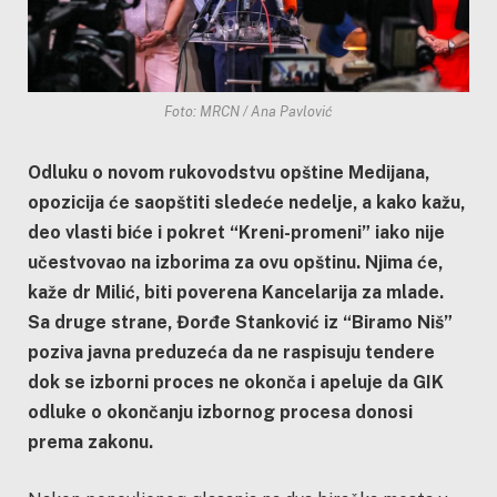
Foto: MRCN / Ana Pavlović
Odluku o novom rukovodstvu opštine Medijana,
opozicija će saopštiti sledeće nedelje, a kako kažu,
deo vlasti biće i pokret “Kreni-promeni” iako nije
učestvovao na izborima za ovu opštinu. Njima će,
kaže dr Milić, biti poverena Kancelarija za mlade.
Sa druge strane, Đorđe Stanković iz “Biramo Niš”
poziva javna preduzeća da ne raspisuju tendere
dok se izborni proces ne okonča i apeluje da GIK
odluke o okončanju izbornog procesa donosi
prema zakonu.