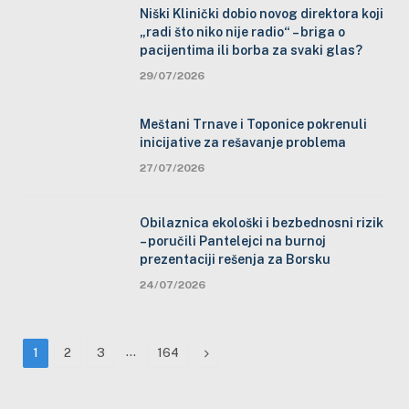
Niški Klinički dobio novog direktora koji
„radi što niko nije radio“ – briga o
pacijentima ili borba za svaki glas?
29/07/2026
Meštani Trnave i Toponice pokrenuli
inicijative za rešavanje problema
27/07/2026
Obilaznica ekološki i bezbednosni rizik
– poručili Pantelejci na burnoj
prezentaciji rešenja za Borsku
24/07/2026
…
Next
1
2
3
164