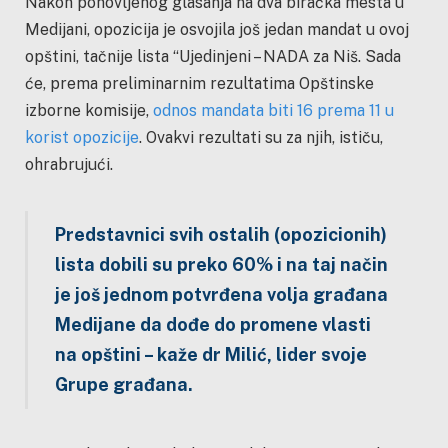
Nakon ponovljenog glasanja na dva biračka mesta u
Medijani, opozicija je osvojila još jedan mandat u ovoj
opštini, tačnije lista “Ujedinjeni – NADA za Niš. Sada
će, prema preliminarnim rezultatima Opštinske
izborne komisije,
odnos mandata biti 16 prema 11 u
korist opozicije
. Ovakvi rezultati su za njih, ističu,
ohrabrujući.
Predstavnici svih ostalih (opozicionih)
lista dobili su preko 60% i na taj način
je još jednom potvrđena volja građana
Medijane da dođe do promene vlasti
na opštini – kaže dr Milić, lider svoje
Grupe građana.