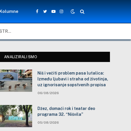
Kolumne
Facebook
Twitter
YouTube
Instagram
NIŠ I VEČITI PROBLEM PASA LUTALICA: IZMEĐU LJUBAVI I STRAHA OD ŽIVOTINJA, UZ IGNORISANJE SOPSTVENIH PROPISA
ANALIZIRALI SMO
Niš i večiti problem pasa lutalica:
Između ljubavi i straha od životinja,
uz ignorisanje sopstvenih propisa
06/08/2026
Džez, domaći rok i teatar deo
programa 32. “Nišvila”
05/08/2026