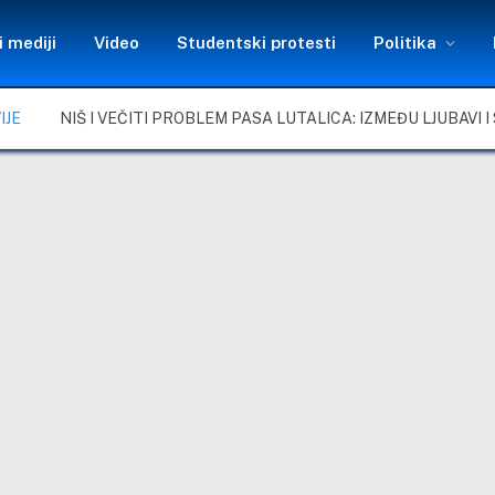
 mediji
Video
Studentski protesti
Politika
IJE