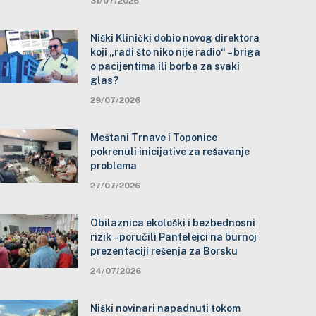
31/07/2026
Niški Klinički dobio novog direktora
koji „radi što niko nije radio“ – briga
o pacijentima ili borba za svaki
glas?
29/07/2026
Meštani Trnave i Toponice
pokrenuli inicijative za rešavanje
problema
27/07/2026
Obilaznica ekološki i bezbednosni
rizik – poručili Pantelejci na burnoj
prezentaciji rešenja za Borsku
24/07/2026
Niški novinari napadnuti tokom