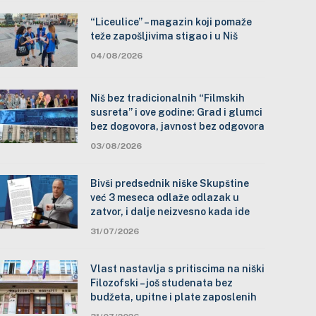
“Liceulice” – magazin koji pomaže
teže zapošljivima stigao i u Niš
04/08/2026
Niš bez tradicionalnih “Filmskih
susreta” i ove godine: Grad i glumci
bez dogovora, javnost bez odgovora
03/08/2026
Bivši predsednik niške Skupštine
već 3 meseca odlaže odlazak u
zatvor, i dalje neizvesno kada ide
31/07/2026
Vlast nastavlja s pritiscima na niški
Filozofski – još studenata bez
budžeta, upitne i plate zaposlenih