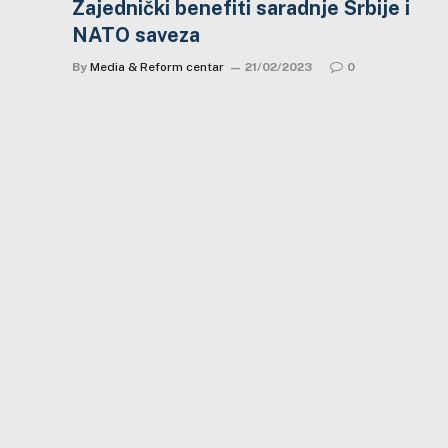
Zajednički benefiti saradnje Srbije i
NATO saveza
By
Media & Reform centar
21/02/2023
0