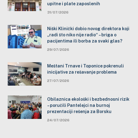
upitne i plate zaposlenih
31/07/2026
Niški Klinički dobio novog direktora koji
„radi što niko nije radio“ – briga o
pacijentima ili borba za svaki glas?
29/07/2026
Meštani Trnave i Toponice pokrenuli
inicijative za rešavanje problema
27/07/2026
Obilaznica ekološki i bezbednosni rizik
– poručili Pantelejci na burnoj
prezentaciji rešenja za Borsku
24/07/2026