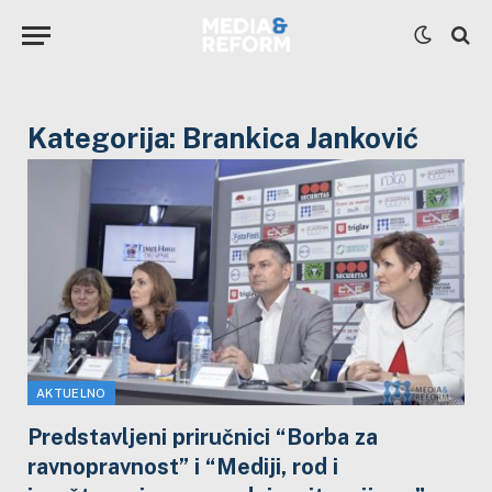
Kategorija:
Brankica Janković
AKTUELNO
Predstavljeni priručnici “Borba za
ravnopravnost” i “Mediji, rod i