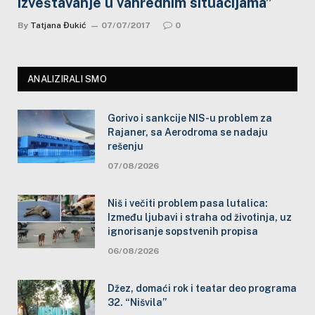
izveštavanje u vanrednim situacijama”
By
Tatjana Đukić
07/07/2017
0
ANALIZIRALI SMO
Gorivo i sankcije NIS-u problem za
Rajaner, sa Aerodroma se nadaju
rešenju
07/08/2026
Niš i večiti problem pasa lutalica:
Između ljubavi i straha od životinja, uz
ignorisanje sopstvenih propisa
06/08/2026
Džez, domaći rok i teatar deo programa
32. “Nišvila”