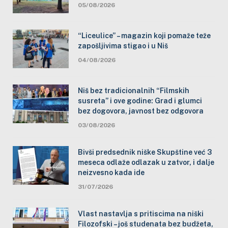
05/08/2026
“Liceulice” – magazin koji pomaže teže
zapošljivima stigao i u Niš
04/08/2026
Niš bez tradicionalnih “Filmskih
susreta” i ove godine: Grad i glumci
bez dogovora, javnost bez odgovora
03/08/2026
Bivši predsednik niške Skupštine već 3
meseca odlaže odlazak u zatvor, i dalje
neizvesno kada ide
31/07/2026
Vlast nastavlja s pritiscima na niški
Filozofski – još studenata bez budžeta,