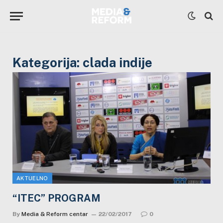
Kategorija:
clada indije
AKTUELNO
“ITEC” PROGRAM
By
Media & Reform centar
22/02/2017
0