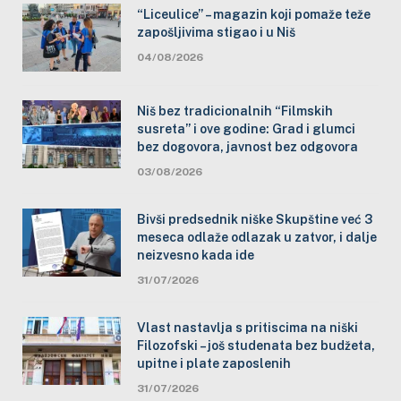
“Liceulice” – magazin koji pomaže teže
zapošljivima stigao i u Niš
04/08/2026
Niš bez tradicionalnih “Filmskih
susreta” i ove godine: Grad i glumci
bez dogovora, javnost bez odgovora
03/08/2026
Bivši predsednik niške Skupštine već 3
meseca odlaže odlazak u zatvor, i dalje
neizvesno kada ide
31/07/2026
Vlast nastavlja s pritiscima na niški
Filozofski – još studenata bez budžeta,
upitne i plate zaposlenih
31/07/2026