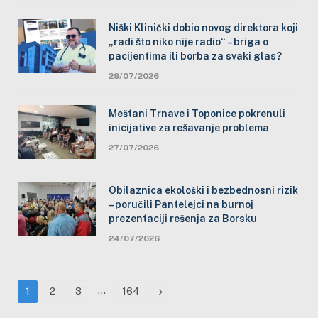
Niški Klinički dobio novog direktora koji
„radi što niko nije radio“ – briga o
pacijentima ili borba za svaki glas?
29/07/2026
Meštani Trnave i Toponice pokrenuli
inicijative za rešavanje problema
27/07/2026
Obilaznica ekološki i bezbednosni rizik
– poručili Pantelejci na burnoj
prezentaciji rešenja za Borsku
24/07/2026
…
Next
1
2
3
164