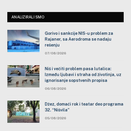
ANALIZIRALI SMO
Gorivo i sankcije NIS-u problem za
Rajaner, sa Aerodroma se nadaju
rešenju
07/08/2026
Niš i večiti problem pasa lutalica:
Između ljubavi i straha od životinja, uz
ignorisanje sopstvenih propisa
06/08/2026
Džez, domaći rok i teatar deo programa
32. “Nišvila”
05/08/2026