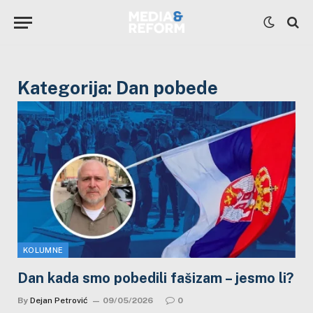
Kategorija:
Dan pobede
KOLUMNE
Dan kada smo pobedili fašizam – jesmo li?
By
Dejan Petrović
09/05/2026
0