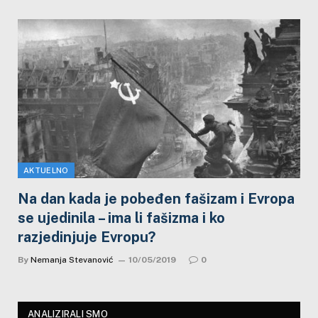
AKTUELNO
Na dan kada je pobeđen fašizam i Evropa
se ujedinila – ima li fašizma i ko
razjedinjuje Evropu?
By
Nemanja Stevanović
10/05/2019
0
ANALIZIRALI SMO