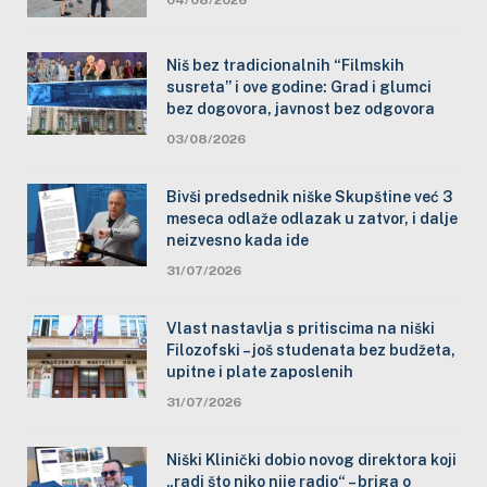
Niš bez tradicionalnih “Filmskih
susreta” i ove godine: Grad i glumci
bez dogovora, javnost bez odgovora
03/08/2026
Bivši predsednik niške Skupštine već 3
meseca odlaže odlazak u zatvor, i dalje
neizvesno kada ide
31/07/2026
Vlast nastavlja s pritiscima na niški
Filozofski – još studenata bez budžeta,
upitne i plate zaposlenih
31/07/2026
Niški Klinički dobio novog direktora koji
„radi što niko nije radio“ – briga o