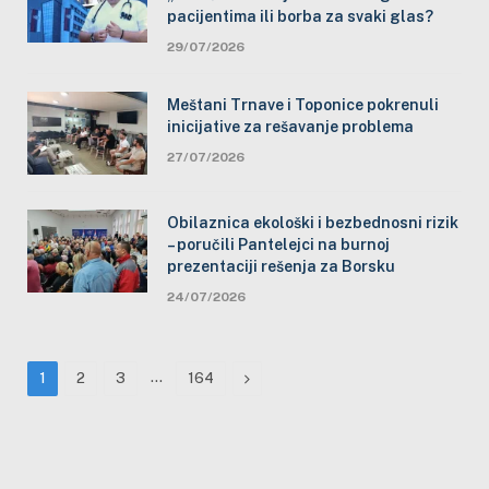
pacijentima ili borba za svaki glas?
29/07/2026
Meštani Trnave i Toponice pokrenuli
inicijative za rešavanje problema
27/07/2026
Obilaznica ekološki i bezbednosni rizik
– poručili Pantelejci na burnoj
prezentaciji rešenja za Borsku
24/07/2026
…
Next
1
2
3
164