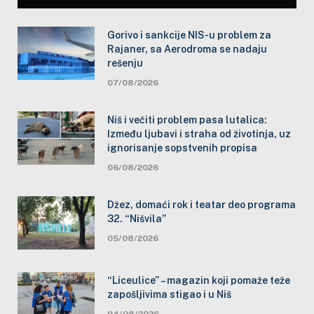
Gorivo i sankcije NIS-u problem za
Rajaner, sa Aerodroma se nadaju
rešenju
07/08/2026
Niš i večiti problem pasa lutalica:
Između ljubavi i straha od životinja, uz
ignorisanje sopstvenih propisa
06/08/2026
Džez, domaći rok i teatar deo programa
32. “Nišvila”
05/08/2026
“Liceulice” – magazin koji pomaže teže
zapošljivima stigao i u Niš
04/08/2026