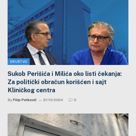
DRUŠTVO
Sukob Perišića i Milića oko listi čekanja:
Za politički obračun korišćen i sajt
Kliničkog centra
By
Filip Petković
21/10/2024
0