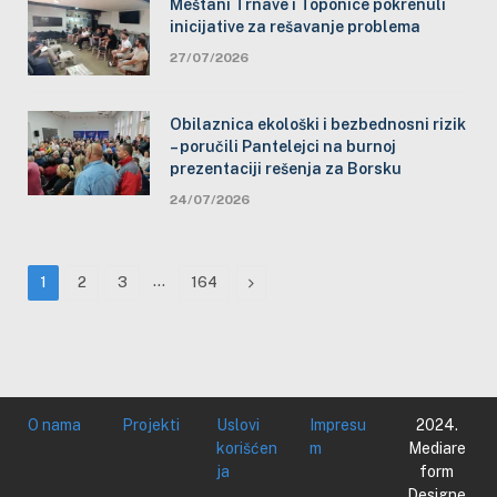
Meštani Trnave i Toponice pokrenuli
inicijative za rešavanje problema
27/07/2026
Obilaznica ekološki i bezbednosni rizik
– poručili Pantelejci na burnoj
prezentaciji rešenja za Borsku
24/07/2026
…
Next
1
2
3
164
O nama
Projekti
Uslovi
Impresu
2024.
korišćen
m
Mediare
ja
form
Designe