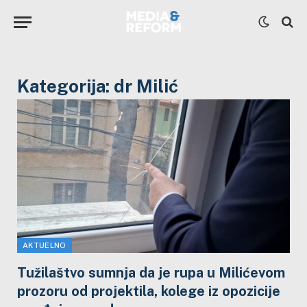
Kategorija:
dr Milić
AKTUELNO
Tužilaštvo sumnja da je rupa u Milićevom
prozoru od projektila, kolege iz opozicije