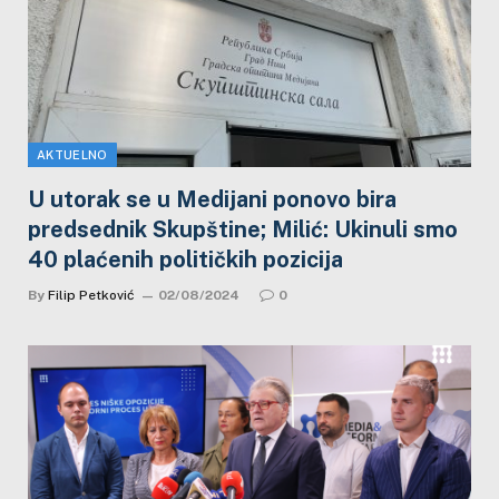
AKTUELNO
U utorak se u Medijani ponovo bira
predsednik Skupštine; Milić: Ukinuli smo
40 plaćenih političkih pozicija
By
Filip Petković
02/08/2024
0