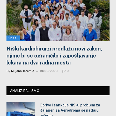
VESTI
Niški kardiohirurzi predlažu novi zakon,
njime bi se ograničilo i zapošljavanje
lekara na dva radna mesta
By
Miljana Jeremić
19/06/2023
0
ANALIZIRALI SMO
Gorivo i sankcije NIS-u problem za
Rajaner, sa Aerodroma se nadaju
rešenju