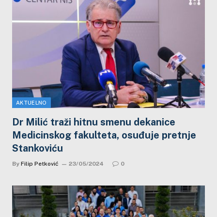
AKTUELNO
Dr Milić traži hitnu smenu dekanice
Medicinskog fakulteta, osuđuje pretnje
Stankoviću
By
Filip Petković
23/05/2024
0