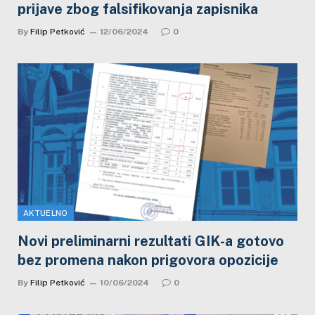
prijave zbog falsifikovanja zapisnika
By
Filip Petković
12/06/2024
0
AKTUELNO
Novi preliminarni rezultati GIK-a gotovo
bez promena nakon prigovora opozicije
By
Filip Petković
10/06/2024
0