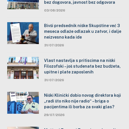
bez dogovora, javnost bez odgovora
03/08/2026
Bivši predsednik niške Skupštine već 3
meseca odlaže odlazak u zatvor, i dalje
neizvesno kada ide
31/07/2026
Vlast nastavlja s pritiscima na niški
Filozofski – još studenata bez budžeta,
upitne i plate zaposlenih
31/07/2026
Niški Klinički dobio novog direktora koji
„radi što niko nije radio“ – briga o
pacijentima ili borba za svaki glas?
29/07/2026