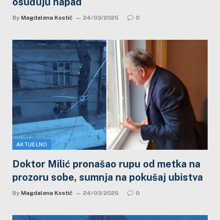
osuđuju napad
By
Magdalena Kostić
24/03/2025
0
AKTUELNO
Doktor Milić pronašao rupu od metka na
prozoru sobe, sumnja na pokušaj ubistva
By
Magdalena Kostić
24/03/2025
0