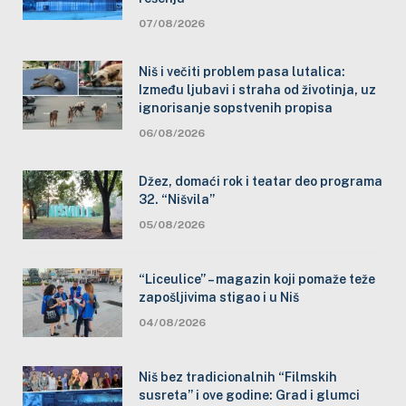
07/08/2026
Niš i večiti problem pasa lutalica:
Između ljubavi i straha od životinja, uz
ignorisanje sopstvenih propisa
06/08/2026
Džez, domaći rok i teatar deo programa
32. “Nišvila”
05/08/2026
“Liceulice” – magazin koji pomaže teže
zapošljivima stigao i u Niš
04/08/2026
Niš bez tradicionalnih “Filmskih
susreta” i ove godine: Grad i glumci