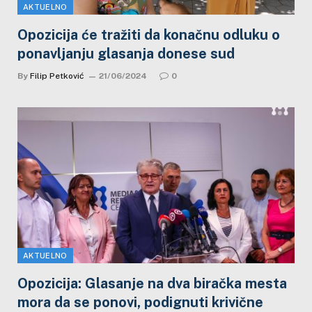
AKTUELNO
Opozicija će tražiti da konačnu odluku o
ponavljanju glasanja donese sud
By
Filip Petković
21/06/2024
0
AKTUELNO
Opozicija: Glasanje na dva biračka mesta
mora da se ponovi, podignuti krivične