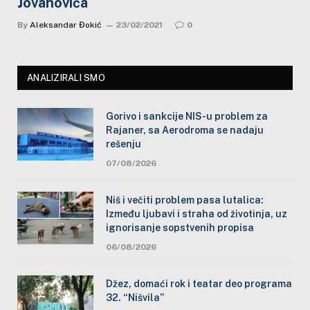
Jovanovića
By
Aleksandar Đokić
23/02/2021
0
ANALIZIRALI SMO
Gorivo i sankcije NIS-u problem za
Rajaner, sa Aerodroma se nadaju
rešenju
07/08/2026
Niš i večiti problem pasa lutalica:
Između ljubavi i straha od životinja, uz
ignorisanje sopstvenih propisa
06/08/2026
Džez, domaći rok i teatar deo programa
32. “Nišvila”