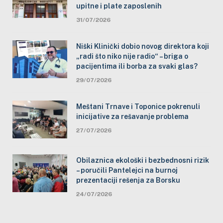
upitne i plate zaposlenih
31/07/2026
Niški Klinički dobio novog direktora koji
„radi što niko nije radio“ – briga o
pacijentima ili borba za svaki glas?
29/07/2026
Meštani Trnave i Toponice pokrenuli
inicijative za rešavanje problema
27/07/2026
Obilaznica ekološki i bezbednosni rizik
– poručili Pantelejci na burnoj
prezentaciji rešenja za Borsku
24/07/2026