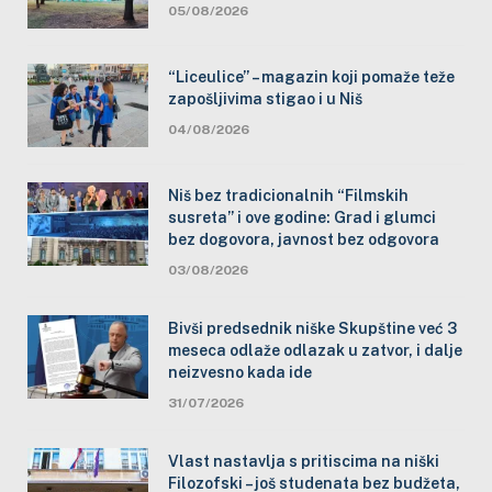
05/08/2026
“Liceulice” – magazin koji pomaže teže
zapošljivima stigao i u Niš
04/08/2026
Niš bez tradicionalnih “Filmskih
susreta” i ove godine: Grad i glumci
bez dogovora, javnost bez odgovora
03/08/2026
Bivši predsednik niške Skupštine već 3
meseca odlaže odlazak u zatvor, i dalje
neizvesno kada ide
31/07/2026
Vlast nastavlja s pritiscima na niški
Filozofski – još studenata bez budžeta,