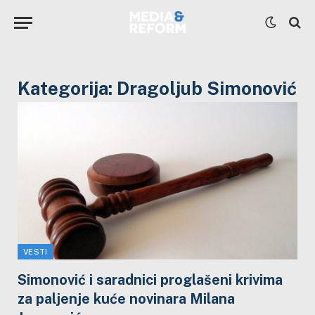
Kategorija:
Dragoljub Simonović
VESTI
Simonović i saradnici proglašeni krivima
za paljenje kuće novinara Milana