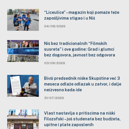
“Liceulice” – magazin koji pomaže teže
zapošljivima stigao i u Niš
04/08/2026
Niš bez tradicionalnih “Filmskih
susreta” i ove godine: Grad i glumci
bez dogovora, javnost bez odgovora
03/08/2026
Bivši predsednik niške Skupštine već 3
meseca odlaže odlazak u zatvor, i dalje
neizvesno kada ide
31/07/2026
Vlast nastavlja s pritiscima na niški
Filozofski – još studenata bez budžeta,
upitne i plate zaposlenih