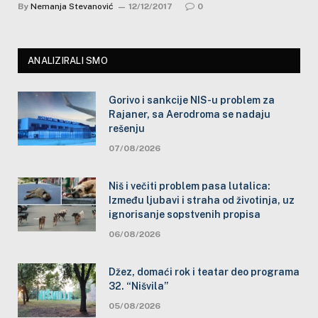
By
Nemanja Stevanović
12/12/2017
0
ANALIZIRALI SMO
Gorivo i sankcije NIS-u problem za
Rajaner, sa Aerodroma se nadaju
rešenju
07/08/2026
Niš i večiti problem pasa lutalica:
Između ljubavi i straha od životinja, uz
ignorisanje sopstvenih propisa
06/08/2026
Džez, domaći rok i teatar deo programa
32. “Nišvila”
05/08/2026