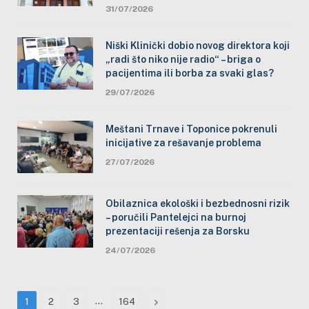
31/07/2026
Niški Klinički dobio novog direktora koji
„radi što niko nije radio“ – briga o
pacijentima ili borba za svaki glas?
29/07/2026
Meštani Trnave i Toponice pokrenuli
inicijative za rešavanje problema
27/07/2026
Obilaznica ekološki i bezbednosni rizik
– poručili Pantelejci na burnoj
prezentaciji rešenja za Borsku
24/07/2026
…
Next
1
2
3
164