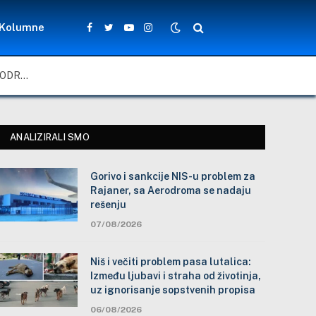
Kolumne
Facebook
Twitter
YouTube
Instagram
GORIVO I SANKCIJE NIS-U PROBLEM ZA RAJANER, SA AERODROMA SE NADAJU REŠENJU
ANALIZIRALI SMO
Gorivo i sankcije NIS-u problem za
Rajaner, sa Aerodroma se nadaju
rešenju
07/08/2026
Niš i večiti problem pasa lutalica:
Između ljubavi i straha od životinja,
uz ignorisanje sopstvenih propisa
06/08/2026