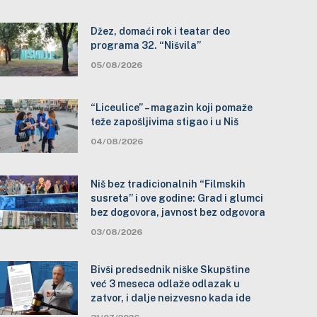
Džez, domaći rok i teatar deo
programa 32. “Nišvila”
05/08/2026
“Liceulice” – magazin koji pomaže
teže zapošljivima stigao i u Niš
04/08/2026
Niš bez tradicionalnih “Filmskih
susreta” i ove godine: Grad i glumci
bez dogovora, javnost bez odgovora
03/08/2026
Bivši predsednik niške Skupštine
već 3 meseca odlaže odlazak u
zatvor, i dalje neizvesno kada ide