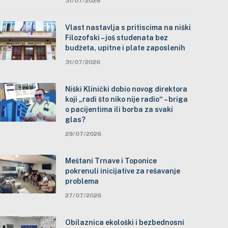
31/07/2026
Vlast nastavlja s pritiscima na niški
Filozofski – još studenata bez
budžeta, upitne i plate zaposlenih
31/07/2026
Niški Klinički dobio novog direktora
koji „radi što niko nije radio“ – briga
o pacijentima ili borba za svaki
glas?
29/07/2026
Meštani Trnave i Toponice
pokrenuli inicijative za rešavanje
problema
27/07/2026
Obilaznica ekološki i bezbednosni