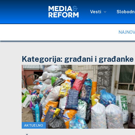
Vesti
Slobodni
NAJNOV
Kategorija:
građani i građanke
AKTUELNO