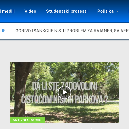
 mediji
Video
Studentski protesti
Politika
IJE
AKTIVNI GRAĐANI