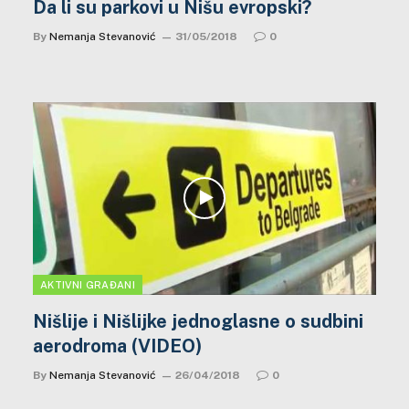
Da li su parkovi u Nišu evropski?
By
Nemanja Stevanović
31/05/2018
0
AKTIVNI GRAĐANI
Nišlije i Nišlijke jednoglasne o sudbini
aerodroma (VIDEO)
By
Nemanja Stevanović
26/04/2018
0