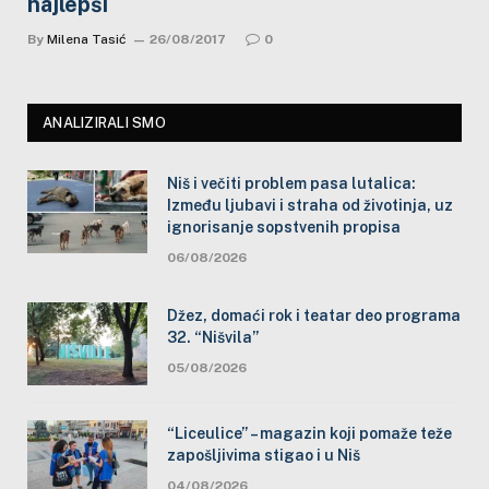
najlepši
By
Milena Tasić
26/08/2017
0
ANALIZIRALI SMO
Niš i večiti problem pasa lutalica:
Između ljubavi i straha od životinja, uz
ignorisanje sopstvenih propisa
06/08/2026
Džez, domaći rok i teatar deo programa
32. “Nišvila”
05/08/2026
“Liceulice” – magazin koji pomaže teže
zapošljivima stigao i u Niš
04/08/2026