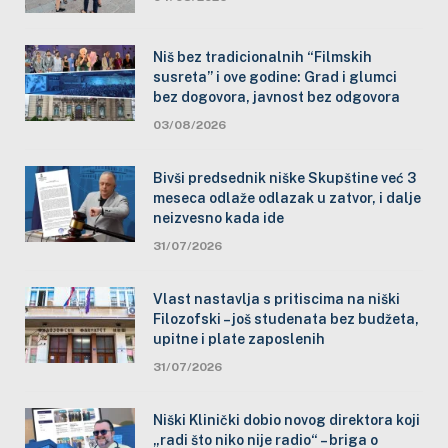
Niš bez tradicionalnih “Filmskih
susreta” i ove godine: Grad i glumci
bez dogovora, javnost bez odgovora
03/08/2026
Bivši predsednik niške Skupštine već 3
meseca odlaže odlazak u zatvor, i dalje
neizvesno kada ide
31/07/2026
Vlast nastavlja s pritiscima na niški
Filozofski – još studenata bez budžeta,
upitne i plate zaposlenih
31/07/2026
Niški Klinički dobio novog direktora koji
„radi što niko nije radio“ – briga o