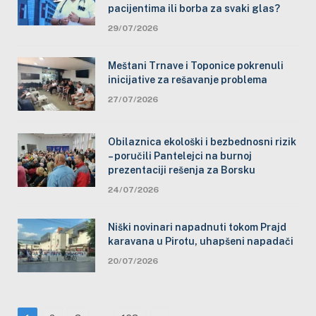
pacijentima ili borba za svaki glas?
29/07/2026
Meštani Trnave i Toponice pokrenuli
inicijative za rešavanje problema
27/07/2026
Obilaznica ekološki i bezbednosni rizik
– poručili Pantelejci na burnoj
prezentaciji rešenja za Borsku
24/07/2026
Niški novinari napadnuti tokom Prajd
karavana u Pirotu, uhapšeni napadači
20/07/2026