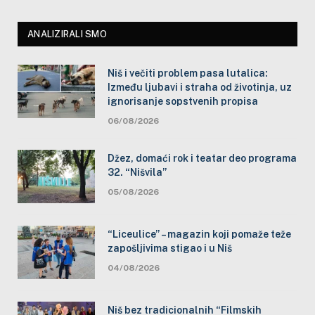
ANALIZIRALI SMO
Niš i večiti problem pasa lutalica:
Između ljubavi i straha od životinja, uz
ignorisanje sopstvenih propisa
06/08/2026
Džez, domaći rok i teatar deo programa
32. “Nišvila”
05/08/2026
“Liceulice” – magazin koji pomaže teže
zapošljivima stigao i u Niš
04/08/2026
Niš bez tradicionalnih “Filmskih