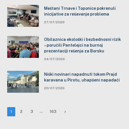
Meštani Trnave i Toponice pokrenuli
inicijative za rešavanje problema
27/07/2026
Obilaznica ekološki i bezbednosni rizik
– poručili Pantelejci na burnoj
prezentaciji rešenja za Borsku
24/07/2026
Niški novinari napadnuti tokom Prajd
karavana u Pirotu, uhapšeni napadači
20/07/2026
…
Next
1
2
3
163