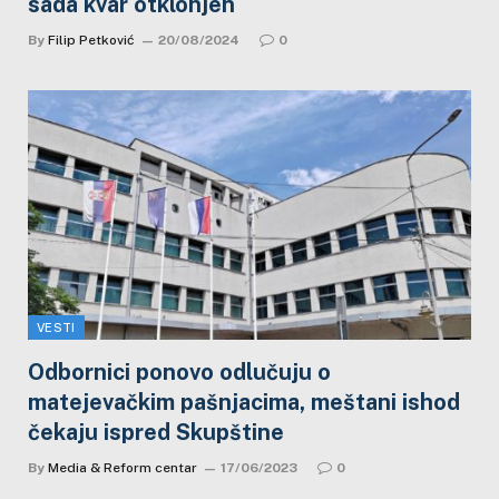
sada kvar otklonjen
By
Filip Petković
20/08/2024
0
VESTI
Odbornici ponovo odlučuju o
matejevačkim pašnjacima, meštani ishod
čekaju ispred Skupštine
By
Media & Reform centar
17/06/2023
0