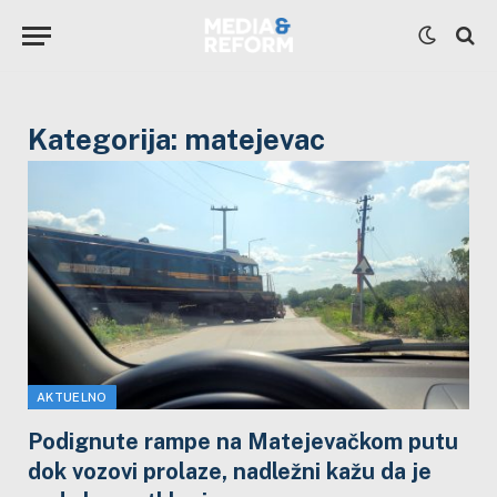
Kategorija:
matejevac
AKTUELNO
Podignute rampe na Matejevačkom putu
dok vozovi prolaze, nadležni kažu da je