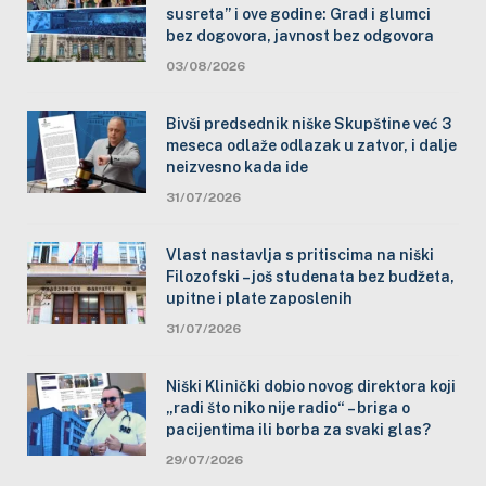
susreta” i ove godine: Grad i glumci
bez dogovora, javnost bez odgovora
03/08/2026
Bivši predsednik niške Skupštine već 3
meseca odlaže odlazak u zatvor, i dalje
neizvesno kada ide
31/07/2026
Vlast nastavlja s pritiscima na niški
Filozofski – još studenata bez budžeta,
upitne i plate zaposlenih
31/07/2026
Niški Klinički dobio novog direktora koji
„radi što niko nije radio“ – briga o
pacijentima ili borba za svaki glas?
29/07/2026