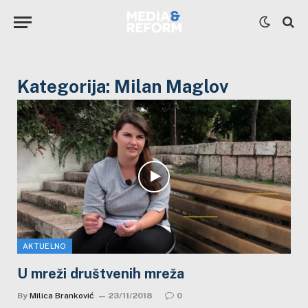
Kategorija:
Milan Maglov
AKTUELNO
U mreži društvenih mreža
By
Milica Branković
23/11/2018
0