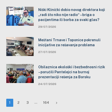
Niški Klinički dobio novog direktora koji
„radi što niko nije radio“ – briga o
pacijentima ili borba za svaki glas?
29/07/2026
Meštani Trnave i Toponice pokrenuli
inicijative za rešavanje problema
27/07/2026
Obilaznica ekološki i bezbednosni rizik
– poručili Pantelejci na burnoj
prezentaciji rešenja za Borsku
24/07/2026
…
Next
1
2
3
164