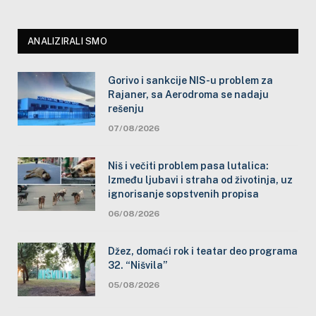
ANALIZIRALI SMO
Gorivo i sankcije NIS-u problem za
Rajaner, sa Aerodroma se nadaju
rešenju
07/08/2026
Niš i večiti problem pasa lutalica:
Između ljubavi i straha od životinja, uz
ignorisanje sopstvenih propisa
06/08/2026
Džez, domaći rok i teatar deo programa
32. “Nišvila”
05/08/2026