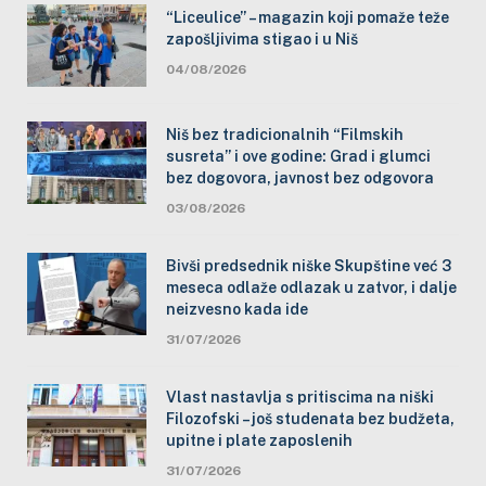
“Liceulice” – magazin koji pomaže teže
zapošljivima stigao i u Niš
04/08/2026
Niš bez tradicionalnih “Filmskih
susreta” i ove godine: Grad i glumci
bez dogovora, javnost bez odgovora
03/08/2026
Bivši predsednik niške Skupštine već 3
meseca odlaže odlazak u zatvor, i dalje
neizvesno kada ide
31/07/2026
Vlast nastavlja s pritiscima na niški
Filozofski – još studenata bez budžeta,
upitne i plate zaposlenih
31/07/2026