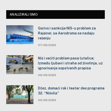
ANALIZIRALI SMO
Gorivo i sankcije NIS-u problem za
Rajaner, sa Aerodroma se nadaju
rešenju
07/08/2026
Niš i večiti problem pasa lutalica:
Između ljubavi i straha od životinja, uz
ignorisanje sopstvenih propisa
06/08/2026
Džez, domaći rok i teatar deo programa
32. “Nišvila”
05/08/2026