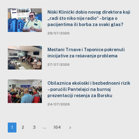
Niški Klinički dobio novog direktora koji
„radi što niko nije radio“ – briga o
pacijentima ili borba za svaki glas?
29/07/2026
Meštani Trnave i Toponice pokrenuli
inicijative za rešavanje problema
27/07/2026
Obilaznica ekološki i bezbednosni rizik
– poručili Pantelejci na burnoj
prezentaciji rešenja za Borsku
24/07/2026
…
Next
1
2
3
164