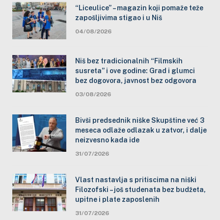
“Liceulice” – magazin koji pomaže teže
zapošljivima stigao i u Niš
04/08/2026
Niš bez tradicionalnih “Filmskih
susreta” i ove godine: Grad i glumci
bez dogovora, javnost bez odgovora
03/08/2026
Bivši predsednik niške Skupštine već 3
meseca odlaže odlazak u zatvor, i dalje
neizvesno kada ide
31/07/2026
Vlast nastavlja s pritiscima na niški
Filozofski – još studenata bez budžeta,
upitne i plate zaposlenih
31/07/2026