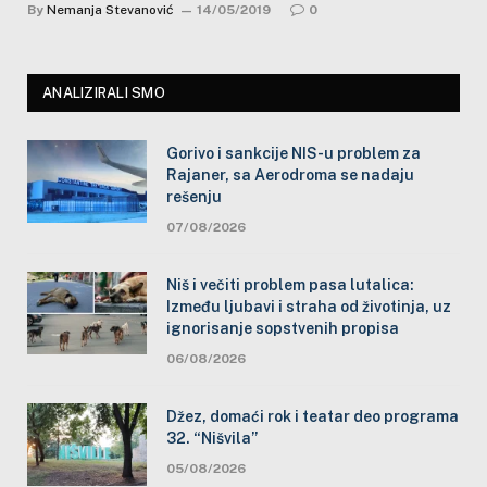
By
Nemanja Stevanović
14/05/2019
0
ANALIZIRALI SMO
Gorivo i sankcije NIS-u problem za
Rajaner, sa Aerodroma se nadaju
rešenju
07/08/2026
Niš i večiti problem pasa lutalica:
Između ljubavi i straha od životinja, uz
ignorisanje sopstvenih propisa
06/08/2026
Džez, domaći rok i teatar deo programa
32. “Nišvila”
05/08/2026