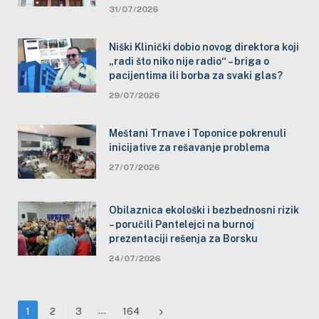
31/07/2026
Niški Klinički dobio novog direktora koji
„radi što niko nije radio“ – briga o
pacijentima ili borba za svaki glas?
29/07/2026
Meštani Trnave i Toponice pokrenuli
inicijative za rešavanje problema
27/07/2026
Obilaznica ekološki i bezbednosni rizik
– poručili Pantelejci na burnoj
prezentaciji rešenja za Borsku
24/07/2026
…
Next
1
2
3
164