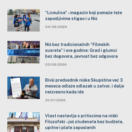
“Liceulice” – magazin koji pomaže teže
zapošljivima stigao i u Niš
04/08/2026
Niš bez tradicionalnih “Filmskih
susreta” i ove godine: Grad i glumci
bez dogovora, javnost bez odgovora
03/08/2026
Bivši predsednik niške Skupštine već 3
meseca odlaže odlazak u zatvor, i dalje
neizvesno kada ide
31/07/2026
Vlast nastavlja s pritiscima na niški
Filozofski – još studenata bez budžeta,
upitne i plate zaposlenih